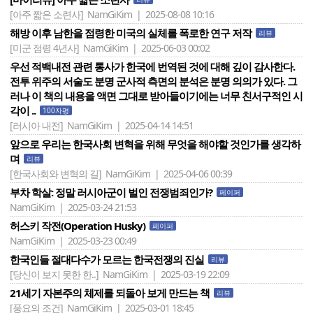
[아주 짧은 소련사]
NamGiKim | 2025-08-08 10:16
해방 이후 남한을 점령한 미국의 실체를 폭로한 연구 저작
리뷰
[미군 점령 4년사]
NamGiKim | 2025-06-03 00:02
우선 적백내전 관련 통사가 한국에 번역된 것에 대해 깊이 감사한다.
전투 위주의 서술도 분명 군사적 측면의 분석은 분명 의의가 있다. 그
러나 이 책의 내용을 액면 그대로 받아들이기에는 너무 친서구적인 시
각이 ..
100자평
[러시아 내전]
NamGiKim | 2025-04-14 14:51
앞으로 우리는 한국사회 변혁을 위해 무엇을 해야할 것인가를 생각하
며
리뷰
[한국사회와 변혁의 길]
NamGiKim | 2025-04-06 00:39
부차 학살: 정말 러시아군이 벌인 전쟁범죄인가?
페이퍼
NamGiKim | 2025-03-24 21:53
허스키 작전(Operation Husky)
페이퍼
NamGiKim | 2025-03-23 00:49
한국인들 절대다수가 모르는 한국전쟁의 진실
리뷰
[당신이 보지 못한 한..]
NamGiKim | 2025-03-19 22:09
21세기 자본주의 체제를 되돌아 보게 만드는 책
리뷰
[풍요의 조건]
NamGiKim | 2025-03-01 18:45