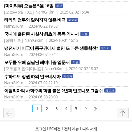
[마이리뷰] 오늘은 5월 18일
리뷰
[오늘은 5월 18일]
NamGiKim | 2025-02-02 15:34
타라와 전투와 알려지지 않은 비극
페이퍼
NamGiKim | 2024-10-22 19:58
국내에 출판된 사실상 최초의 동독 역사서
리뷰
[장벽 너머]
NamGiKim | 2024-10-01 16:15
냉전시기 미국이 동구권에서 벌인 또 다른 생물학전?
페이퍼
NamGiKim | 2024-08-07 20:42
모두를 위해 집필된 페미니즘 입문서
리뷰
[모두를 위한 페미니즘]
NamGiKim | 2024-07-07 18:07
수하르토 정권 하의 인도네시아
페이퍼
NamGiKim | 2024-07-02 22:19
이탈리아의 사회주의 혁명 붉은 2년과 안토니오 그람쉬
페이퍼
NamGiKim | 2024-06-30 20:00
1
2
3
4
5
로그인
l
PC버전
l
전체 메뉴
l
나의 서재