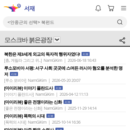
모스크바 붉은광장
북한은 제3세계 외교의 독자적 행위자였다!
리뷰
[총, 게릴라 그리고 위..]
NamGiKim | 2026-06-18 16:43
루소포비아 서평: 서구 사회 곳곳에 스며든 러시아 혐오를 분석한 명
저
리뷰
[루소 포비아]
NamGiKim | 2026-05-20 20:07
[마이리뷰] 이야기 폴란드사
리뷰
[이야기 폴란드사]
NamGiKim | 2026-04-12 11:13
[마이리뷰] 좋은 전쟁이라는 신화
리뷰
[좋은 전쟁이라는 신화]
NamGiKim | 2025-11-29 14:14
[마이리뷰] 폭력의 시대
리뷰
[폭력의 시대]
NamGiKim | 2025-10-14 16:36
[마이리뷰] 아주 짧은 소련사
리뷰