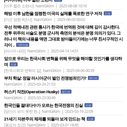
[아주 짧은 소련사]
NamGiKim | 2025-08-08 10:16
해방 이후 남한을 점령한 미국의 실체를 폭로한 연구 저작
리뷰
[미군 점령 4년사]
NamGiKim | 2025-06-03 00:02
우선 적백내전 관련 통사가 한국에 번역된 것에 대해 깊이 감사한다.
전투 위주의 서술도 분명 군사적 측면의 분석은 분명 의의가 있다. 그
러나 이 책의 내용을 액면 그대로 받아들이기에는 너무 친서구적인 시
각이 ..
100자평
[러시아 내전]
NamGiKim | 2025-04-14 14:51
앞으로 우리는 한국사회 변혁을 위해 무엇을 해야할 것인가를 생각하
며
리뷰
[한국사회와 변혁의 길]
NamGiKim | 2025-04-06 00:39
부차 학살: 정말 러시아군이 벌인 전쟁범죄인가?
페이퍼
NamGiKim | 2025-03-24 21:53
허스키 작전(Operation Husky)
페이퍼
NamGiKim | 2025-03-23 00:49
한국인들 절대다수가 모르는 한국전쟁의 진실
리뷰
[당신이 보지 못한 한..]
NamGiKim | 2025-03-19 22:09
21세기 자본주의 체제를 되돌아 보게 만드는 책
리뷰
[풍요의 조건]
NamGiKim | 2025-03-01 18:45