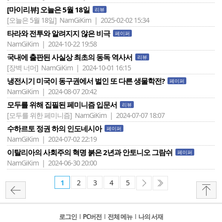
[마이리뷰] 오늘은 5월 18일
리뷰
[오늘은 5월 18일]
NamGiKim | 2025-02-02 15:34
타라와 전투와 알려지지 않은 비극
페이퍼
NamGiKim | 2024-10-22 19:58
국내에 출판된 사실상 최초의 동독 역사서
리뷰
[장벽 너머]
NamGiKim | 2024-10-01 16:15
냉전시기 미국이 동구권에서 벌인 또 다른 생물학전?
페이퍼
NamGiKim | 2024-08-07 20:42
모두를 위해 집필된 페미니즘 입문서
리뷰
[모두를 위한 페미니즘]
NamGiKim | 2024-07-07 18:07
수하르토 정권 하의 인도네시아
페이퍼
NamGiKim | 2024-07-02 22:19
이탈리아의 사회주의 혁명 붉은 2년과 안토니오 그람쉬
페이퍼
NamGiKim | 2024-06-30 20:00
1
2
3
4
5
로그인
l
PC버전
l
전체 메뉴
l
나의 서재