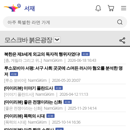
모스크바 붉은광장
북한은 제3세계 외교의 독자적 행위자였다!
리뷰
[총, 게릴라 그리고 위..]
NamGiKim | 2026-06-18 16:43
루소포비아 서평: 서구 사회 곳곳에 스며든 러시아 혐오를 분석한 명
저
리뷰
[루소 포비아]
NamGiKim | 2026-05-20 20:07
[마이리뷰] 이야기 폴란드사
리뷰
[이야기 폴란드사]
NamGiKim | 2026-04-12 11:13
[마이리뷰] 좋은 전쟁이라는 신화
리뷰
[좋은 전쟁이라는 신화]
NamGiKim | 2025-11-29 14:14
[마이리뷰] 폭력의 시대
리뷰
[폭력의 시대]
NamGiKim | 2025-10-14 16:36
[마이리뷰] 아주 짧은 소련사
리뷰