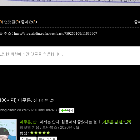
0
)
먼댓글(
0
)
좋아요(
3
)
좋
 주소 :
https://blog.aladin.co.kr/trackback/759250108/11886807
[100자평] 아무튼, 산
ｌ
리뷰
//blog.aladin.co.kr/759250108/11869730
아무튼, 산
- 이제는 안다. 힘들어서 좋았다는 걸
ㅣ
아무튼 시리즈 29
장보영 지음 / 코난북스 / 2020년 6월
평점 :