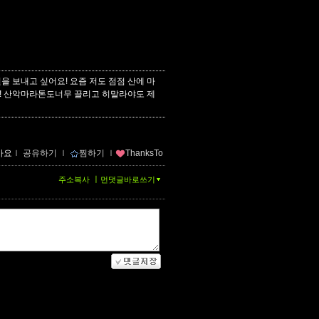
 보내고 싶어요! 요즘 저도 점점 산에 마
! 산악마라톤도너무 끌리고 히말라야도 제
아요
ｌ
공유하기
ｌ
찜하기
ｌ
ThanksTo
ㅣ
주소복사
먼댓글바로쓰기