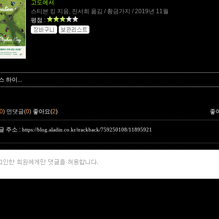
고도에서
스티븐 킹 지음, 진서희 옮김 / 황금가지 / 2019년 11월
평점 :
 하이...
0
)
먼댓글(
0
)
좋아요(
2
)
좋
 주소 :
https://blog.aladin.co.kr/trackback/759250108/11895921