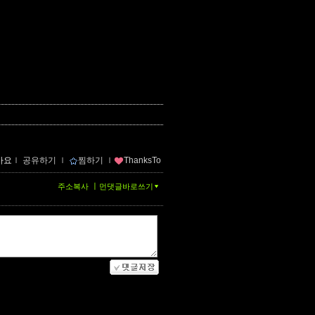
아요
ｌ
공유하기
ｌ
찜하기
ｌ
ThanksTo
ㅣ
주소복사
먼댓글바로쓰기