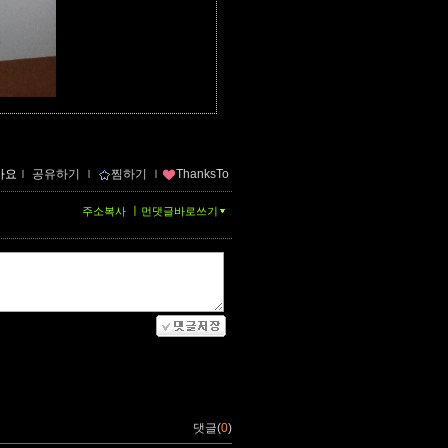
아요
ｌ
공유하기
ｌ
찜하기
ｌ
ThanksTo
ㅣ
주소복사
먼댓글바로쓰기
댓글(
0
)