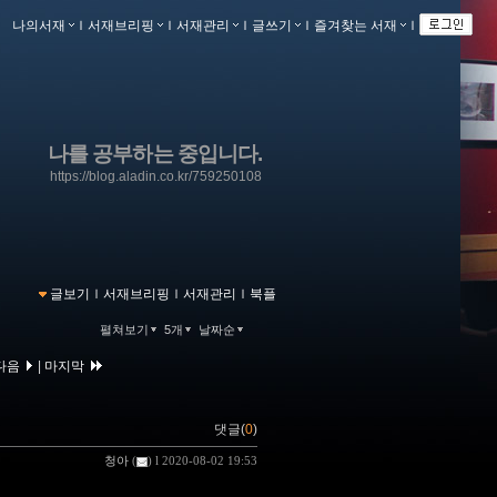
나의서재
ｌ
서재브리핑
ｌ
서재관리
ｌ
글쓰기
ｌ
즐겨찾는 서재
ｌ
나를 공부하는 중입니다.
https://blog.aladin.co.kr/759250108
글보기
ｌ
서재브리핑
ｌ
서재관리
ｌ
북플
펼쳐보기
5개
날짜순
다음
|
마지막
댓글(
0
)
청아
(
) l 2020-08-02 19:53