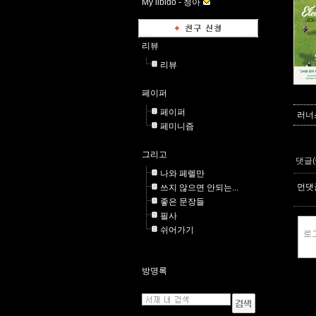
My libido -
청아
리뷰
리뷰
페이퍼
페이퍼
러너스
페미니즘
그리고
댓글(
나와 페렐만
먼댓글
쓰지 않으면 안되는...
좋은 문장들
필사
쉬어가기
방명록