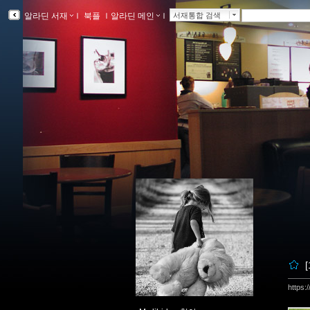
알라딘 서재
ｌ
북플
ｌ
알라딘 메인
ｌ
서재통합 검색
https: