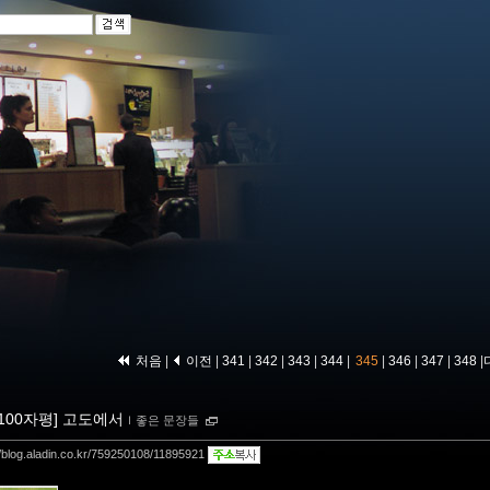
처음
|
이전
|
341
|
342
|
343
|
344
|
345
|
346
|
347
|
348
|
[100자평] 고도에서
ｌ
좋은 문장들
//blog.aladin.co.kr/759250108/11895921