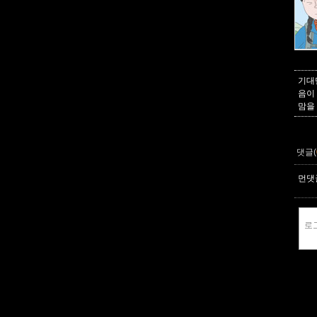
기대
음이
맘을
댓글(
먼댓글