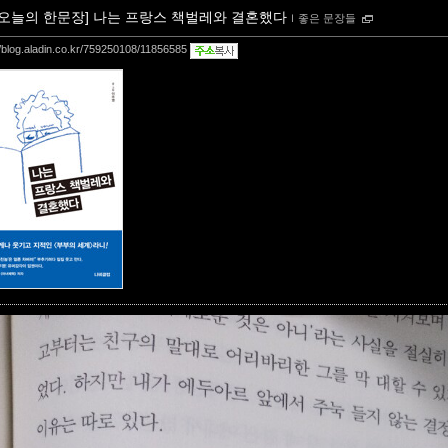
[오늘의 한문장] 나는 프랑스 책벌레와 결혼했다
ｌ
좋은 문장들
//blog.aladin.co.kr/759250108/11856585