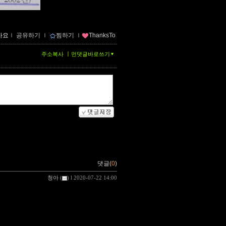
아요
ｌ
공유하기
ｌ
찜하기
ｌ
ThanksTo
ㅣ
주소복사
먼댓글바로쓰기
댓글(
0
)
청아
(
) l 2020-07-22 14:00