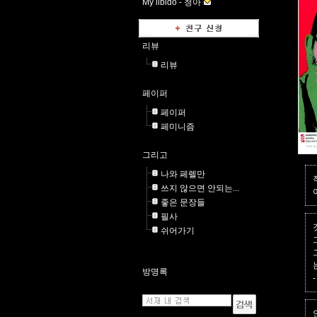
My libido -
청아
리뷰
리뷰
페이퍼
페이퍼
페미니즘
그리고
나와 페렐만
쓰지 않으면 안되는...
좋은 문장들
필사
쉬어가기
방명록
-