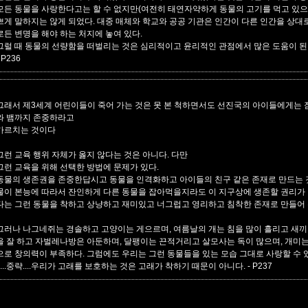
모든 동물을 사랑한다고는 할 수 없지만(여전히 태연자약하게 동물의 고기를 먹고 있으니
쁘게 말하지는 않게 되었다. 대중 매체와 학교와 공공 기관은 인간이 다른 인간을 상대
로든 변명을 해야 하는 처지에 놓여 있다.
그럴 때 동물의 선량함을 떠벌리는 것은 심리적이고 윤리적인 관점에서 많은 도움이 된
 P236
그래서 제3세계 어린이들이 죽어 가는 것은 못 본 척하면서도 선진국의 아이들에게는
와 뱀까지 존중하라고
가르치는 것이다
그런 교육 행위 자체가 옳지 않다는 것은 아니다. 다만
그런 교육을 위해 선택한 방법에 문제가 있다.
동물의 생존권을 존중한답시고 동물을 인격화하고 아이들의 친구 같은 존재로 만드는 것
물이 본능에 따라서 잔인하게 다른 동물을 잡아먹을지라도 이 지구상에 생존할 권리가 
다는 그런 동물을 착하고 상냥하고 재미있고 너그럽고 영리하고 침착한 존재로 만들어 
그러나 나그네쥐는 경솔하고 고양이는 게으르며, 여름날의 개는 침을 많이 흘리고 새끼
을 잘 하고 자벌레나방은 아둔하며, 달팽이는 끈적거리고 살모사는 독이 많으며, 개미
으로 창의력이 부족하다. 그럼에도 우리는 그런 동물들을 있는 모습 그대로 사랑할 수 
.....중략....우리가 고래를 보호하는 것은 고래가 착하기 때문이 아니다.
- P237