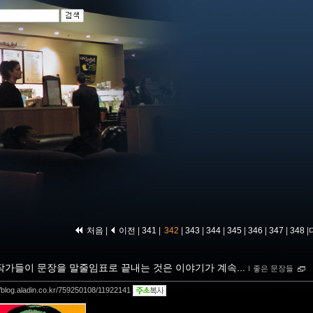
처음
|
이전
|
341
|
342
|
343
|
344
|
345
|
346
|
347
|
348
|
작가들이 문장을 말줄임표로 끝내는 것은 이야기가 계속...
ｌ
좋은 문장들
//blog.aladin.co.kr/759250108/11922141