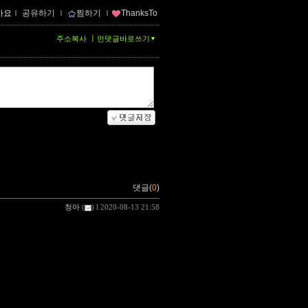
아요
ｌ
공유하기
ｌ
찜하기
ｌ
ThanksTo
ㅣ
주소복사
먼댓글바로쓰기
댓글(
0
)
청아
(
) l 2020-08-13 21:58