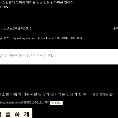
나 선입견에 부딪혀 자리를 잃는 것은 안타까운 일이다.
 P205
0
)
먼댓글(
0
)
좋아요(
1
)
좋
 주소 :
https://blog.aladin.co.kr/trackback/759250108/11920023
청소를 비롯해 이런저런 일상의 일거리는 인생의 한 부...
ｌ
좋은 문장들
//blog.aladin.co.kr/759250108/11914754