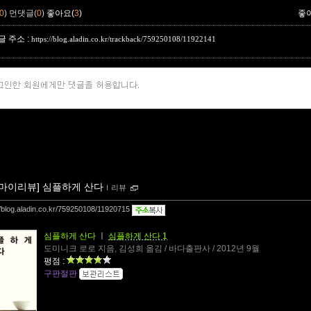
0
)
먼댓글(
0
)
좋아요(
3
)
좋
 주소 :
https://blog.aladin.co.kr/trackback/759250108/11922141
[마이리뷰] 심플하게 산다
ｌ
리뷰
//blog.aladin.co.kr/759250108/11920715
심플하게 산다
ㅣ
심플하게 산다 1
도미니크 로로 지음, 김성희 옮김 / 바다출판사 / 2012년 9월
평점 :
구판절판