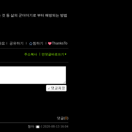
 것 등 삶의 군더더기로 부터 해방되는 방법
아요
ｌ
공유하기
ｌ
찜하기
ｌ
ThanksTo
ㅣ
주소복사
먼댓글바로쓰기
댓글(
0
)
청아
(
) l 2020-08-13 16:04