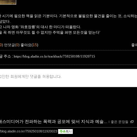
 시기에 필요한 책을 읽은 기분이다. 기본적으로 불필요한 물건을 줄이는 것, 소식하는
담았다.
고 나자 영화 ‘와호장룡‘의 대사 한 마디가 떠올랐다.
을 꼭 쥐면 아무것도 쥘 수 없지만 주먹을 펴면 모든것을 얻는다‘
0
)
먼댓글(
0
)
좋아요(
15
)
좋
 주소 :
https://blog.aladin.co.kr/trackback/759250108/11920715
매스미디어가 전파하는 폭력과 공포에 맞서 지식과 예술...
ｌ
좋은 문장들
//blog.aladin.co.kr/759250108/11920023