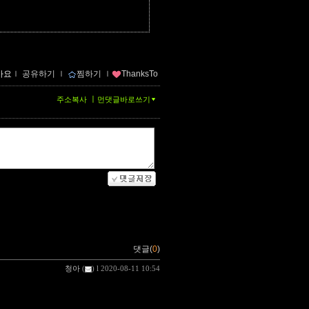
아요
ｌ
공유하기
ｌ
찜하기
ｌ
ThanksTo
ㅣ
주소복사
먼댓글바로쓰기
댓글(
0
)
청아
(
) l 2020-08-11 10:54