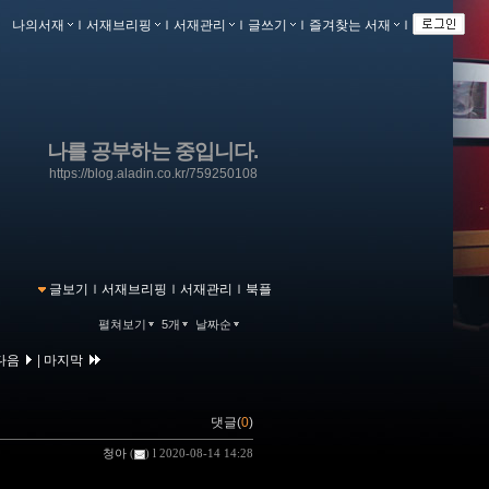
나의서재
ｌ
서재브리핑
ｌ
서재관리
ｌ
글쓰기
ｌ
즐겨찾는 서재
ｌ
나를 공부하는 중입니다.
https://blog.aladin.co.kr/759250108
글보기
ｌ
서재브리핑
ｌ
서재관리
ｌ
북플
펼쳐보기
5개
날짜순
다음
|
마지막
댓글(
0
)
청아
(
) l 2020-08-14 14:28