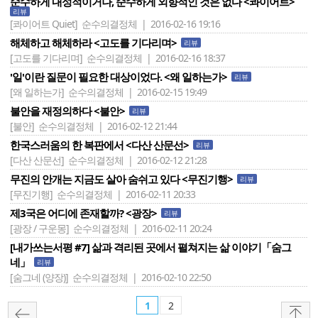
순수하게 내성적이거나, 순수하게 외향적인 것은 없다 <콰이어트>
리뷰
[콰이어트 Quiet]
순수의결정체 | 2016-02-16 19:16
해체하고 해체하라 <고도를 기다리며>
리뷰
[고도를 기다리며]
순수의결정체 | 2016-02-16 18:37
'일'이란 질문이 필요한 대상이었다. <왜 일하는가>
리뷰
[왜 일하는가]
순수의결정체 | 2016-02-15 19:49
불안을 재정의하다 <불안>
리뷰
[불안]
순수의결정체 | 2016-02-12 21:44
한국스러움의 한 복판에서 <다산 산문선>
리뷰
[다산 산문선]
순수의결정체 | 2016-02-12 21:28
무진의 안개는 지금도 살아 숨쉬고 있다 <무진기행>
리뷰
[무진기행]
순수의결정체 | 2016-02-11 20:33
제3국은 어디에 존재할까? <광장>
리뷰
[광장 / 구운몽]
순수의결정체 | 2016-02-11 20:24
[내가쓰는서평 #7] 삶과 격리된 곳에서 펼쳐지는 삶 이야기「숨그
네」
리뷰
[숨그네 (양장)]
순수의결정체 | 2016-02-10 22:50
1
2