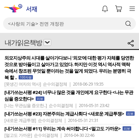
내가읽은책방
외모지상주의 시대를 살아가다보니 ‘외모‘에 대한 평가 자체를 당연한
것으로 받아들이고 살아가고 있었다. 하지만 이것 역시 역사적 맥락
속에서 창조된 무엇일 뿐이라는 것을 알게 되었다. 우리는 분명히 극
복 할 ..
100자평
[못생긴 여자의 역사]
순수의결정체 | 2018-06-29 19:35
[내가쓰는서평 #24] 너무나 많은 것을 개인에게 요구한다 <나는 무관
심을 증오한다>
리뷰
[나는 무관심을 증오한..]
순수의결정체 | 2016-05-31 23:42
[내가쓰는서평 #23] 자본주의는 계급사회다 <새로운 계급투쟁>
리뷰
[새로운 계급투쟁]
순수의결정체 | 2016-05-31 21:31
[내가쓰는서평 #11] 우리는 계속 써야합니다 <멀고도 가까운>
리뷰
[멀고도 가까운]
순수의결정체 | 2016-04-30 22:46