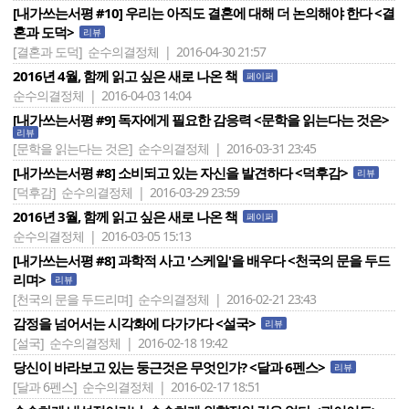
[내가쓰는서평 #10] 우리는 아직도 결혼에 대해 더 논의해야 한다 <결
혼과 도덕>
리뷰
[결혼과 도덕]
순수의결정체 | 2016-04-30 21:57
2016년 4월, 함께 읽고 싶은 새로 나온 책
페이퍼
순수의결정체 | 2016-04-03 14:04
[내가쓰는서평 #9] 독자에게 필요한 감응력 <문학을 읽는다는 것은>
리뷰
[문학을 읽는다는 것은]
순수의결정체 | 2016-03-31 23:45
[내가쓰는서평 #8] 소비되고 있는 자신을 발견하다 <덕후감>
리뷰
[덕후감]
순수의결정체 | 2016-03-29 23:59
2016년 3월, 함께 읽고 싶은 새로 나온 책
페이퍼
순수의결정체 | 2016-03-05 15:13
[내가쓰는서평 #8] 과학적 사고 '스케일'을 배우다 <천국의 문을 두드
리며>
리뷰
[천국의 문을 두드리며]
순수의결정체 | 2016-02-21 23:43
감정을 넘어서는 시각화에 다가가다 <설국>
리뷰
[설국]
순수의결정체 | 2016-02-18 19:42
당신이 바라보고 있는 둥근것은 무엇인가? <달과 6펜스>
리뷰
[달과 6펜스]
순수의결정체 | 2016-02-17 18:51