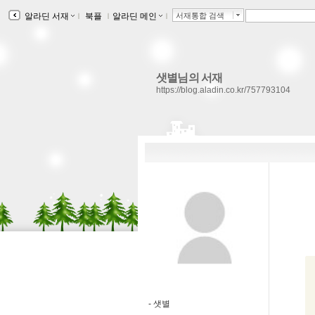
알라딘 서재
ｌ
북플
ｌ
알라딘 메인
ｌ
서재통합 검색
샛별님의 서재
https://blog.aladin.co.kr/757793104
-
샛별