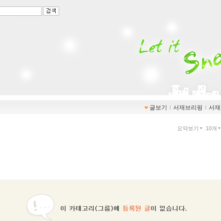
글보기
ｌ
서재브리핑
ｌ
서재
요약보기
10개