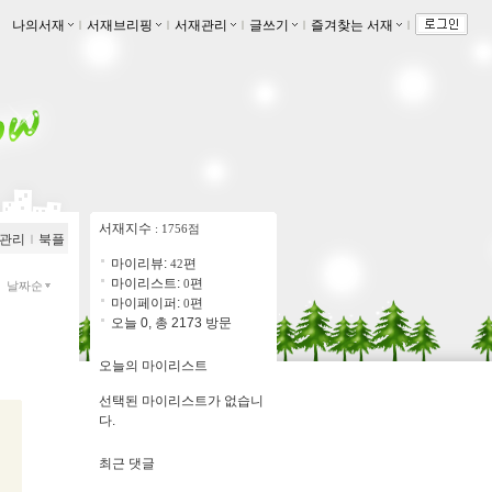
나의서재
ｌ
서재브리핑
ｌ
서재관리
ｌ
글쓰기
ｌ
즐겨찾는 서재
ｌ
서재지수
: 1756점
관리
ｌ
북플
마이리뷰:
편
42
마이리스트:
편
0
날짜순
마이페이퍼:
편
0
오늘 0, 총 2173 방문
오늘의 마이리스트
선택된 마이리스트가 없습니
다.
최근 댓글