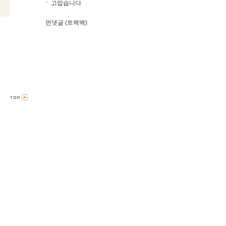
고맙습니다
먼댓글 (트랙백)