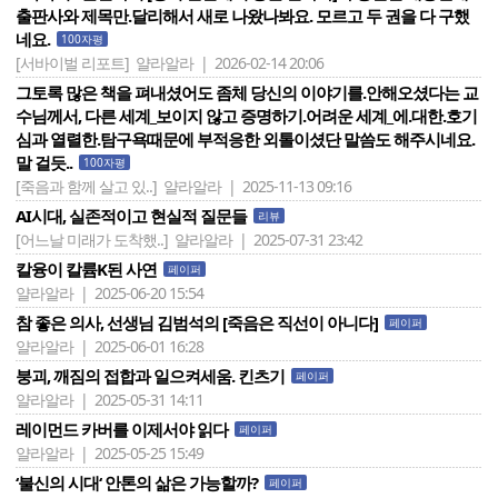
출판사와 제목만.달리해서 새로 나왔나봐요. 모르고 두 권을 다 구했
네요.
100자평
[서바이벌 리포트]
얄라알라 | 2026-02-14 20:06
그토록 많은 책을 펴내셨어도 좀체 당신의 이야기를.안해오셨다는 교
수님께서, 다른 세계_보이지 않고 증명하기.어려운 세계_에.대한.호기
심과 열렬한.탐구욕때문에 부적응한 외톨이셨단 말씀도 해주시네요.
말 걸듯..
100자평
[죽음과 함께 살고 있..]
얄라알라 | 2025-11-13 09:16
AI시대, 실존적이고 현실적 질문들
리뷰
[어느날 미래가 도착했..]
얄라알라 | 2025-07-31 23:42
칼융이 칼륨K된 사연
페이퍼
얄라알라 | 2025-06-20 15:54
참 좋은 의사, 선생님 김범석의 [죽음은 직선이 아니다]
페이퍼
얄라알라 | 2025-06-01 16:28
붕괴, 깨짐의 접합과 일으켜세움. 킨츠기
페이퍼
얄라알라 | 2025-05-31 14:11
레이먼드 카버를 이제서야 읽다
페이퍼
얄라알라 | 2025-05-25 15:49
‘불신의 시대‘ 안톤의 삶은 가능할까?
페이퍼