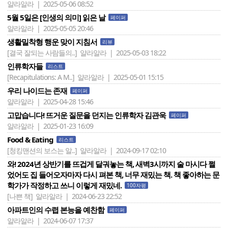
얄라알라 | 2025-05-06 08:52
5월 5일은 [인생의 의미] 읽은 날
페이퍼
얄라알라 | 2025-05-05 20:46
생활밀착형 행운 맞이 지침서
리뷰
[결국 잘되는 사람들의..]
얄라알라 | 2025-05-03 18:22
인류학자들
리스트
[Recapitulations: A M..]
얄라알라 | 2025-05-01 15:15
우리 나이드는 존재
페이퍼
얄라알라 | 2025-04-28 15:46
고맙습니다! 뜨거운 질문을 던지는 인류학자 김관욱
페이퍼
얄라알라 | 2025-01-23 16:09
Food & Eating
리스트
[청킹맨션의 보스는 알..]
얄라알라 | 2024-09-17 02:10
와! 2024년 상반기를 뜨겁게 달궈놓는 책, 새벽3시까지 술 마시다 쩔
었어도 집 들어오자마자 다시 펴본 책, 너무 재밌는 책. 책 좋아하는 문
학가가 작정하고 쓰니 이렇게 재밌네.
100자평
[나쁜 책]
얄라알라 | 2024-06-23 22:52
아파트인의 수렵 본능을 예찬함
페이퍼
얄라알라 | 2024-06-07 17:37