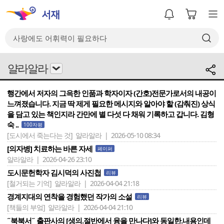
얄라알라
행간에서 저자의 그윽한 인품과 학자이자 (간호)전문가로서의 내공이
느껴졌습니다. 지금 딱 제게 필요한 메시지와 알아야 할 (감춰진) 상식
을 담고 있는 책인지라 간만에 별 다섯 다 채워 기록하고 갑니다. 김형
숙 ..
100자평
[도시에서 죽는다는 것]
얄라알라 | 2026-05-10 08:34
[의자병] 치료하는 바른 자세
페이퍼
얄라알라 | 2026-04-26 23:10
도시문헌학자 김시덕의 사진첩
리뷰
[철거되는 기억]
얄라알라 | 2026-04-04 21:18
경계지대의 연착을 경험했던 작가의 소설
리뷰
[책들의 부엌]
얄라알라 | 2026-04-04 21:10
˝북북서˝ 출판사의 [생의.절반에서 융을 만나다]와 동일한.내용인데