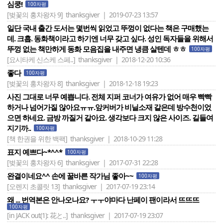
심쿵!
100자평
[벚꽃의 홍차왕자 9]
thanksgiver | 2019-07-23 13:57
일단 국내 출간 도서는 몇번씩 읽었고 뚜껑이 없다는 책은 구매했는
데. 크흡. 동화책이라고 하기엔 너무 갖고 싶다. 성인 독자들을 위해서
뚜껑 없는 책만하게 동화 모음집을 내주면 냉큼 살텐데 ㅎㅎ
100자평
[요시타케 신스케 스페..]
thanksgiver | 2018-12-20 10:36
좋다
100자평
[벚꽃의 홍차왕자 8]
thanksgiver | 2018-12-18 19:23
사진 그대로 너무 예쁩니다. 전체 지퍼 코너가 여유가 없어 매우 빡빡
하거나 넘어가질 않아요ㅠㅠ.앞커버가 비닐소재 같은데 방수천이었
으면 하네요. 금방 까질거 같아요. 생각보다 크지 않은 사이즈. 길들여
지기까..
100자평
[책 한권을 위한 백팩]
thanksgiver | 2018-10-29 11:28
표지 예쁘다~*^^*
100자평
[벚꽃의 홍차왕자 6]
thanksgiver | 2017-07-31 22:28
완결이네요^^ 손에 꿀바른 작가님 좋아~~
100자평
[오렌지 초콜릿 13]
thanksgiver | 2017-07-19 23:14
왜 ... 번역본은 안나오나요? ㅜㅜ야마다 난페이 팬이라서 뜨뜨뜨
100자평
[in JACK out(1): 花と..]
thanksgiver | 2017-07-19 23:07