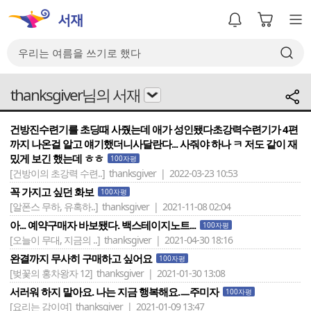
thanksgiver님의 서재
건방진수련기를 초딩때 사줬는데 애가 성인됐다초강력수련기가 4편
까지 나온걸 알고 얘기했더니사달란다... 사줘야 하나 ㅋ 저도 같이 재
밌게 보긴 했는데 ㅎㅎ
100자평
[건방이의 초강력 수련..]
thanksgiver | 2022-03-23 10:53
꼭 가지고 싶던 화보
100자평
[알폰스 무하, 유혹하..]
thanksgiver | 2021-11-08 02:04
아... 예약구매자 바보됐다. 백스테이지노트...
100자평
[오늘이 무대, 지금의 ..]
thanksgiver | 2021-04-30 18:16
완결까지 무사히 구매하고 싶어요
100자평
[벚꽃의 홍차왕자 12]
thanksgiver | 2021-01-30 13:08
서러워 하지 말아요. 나는 지금 행복해요.ㅡ주미자
100자평
[요리는 감이여]
thanksgiver | 2021-01-09 13:47