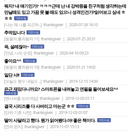
뭐지? 내 얘기인가? ㅋㅋㅋ근데 난 내 강박증을 친구처럼 생각하는데
만날때도 있고 가끔 못 볼 때도 있으니 성격인건가?읽어보고 싶네 ㅎ
ㅎㅎ
100자평
[나는 왜 나를 피곤하..]
thanksgiver | 2020-07-26 16:10
추억입니다
100자평
[벚꽃의 홍차왕자 11]
thanksgiver | 2020-07-25 20:31
윽, 설레잖아~
100자평
[안녕, 나의 순정]
thanksgiver | 2020-04-16 09:23
좋아요^^
100자평
[벚꽃의 홍차왕자 10]
thanksgiver | 2020-01-21 14:02
일단 사!!
100자평
[오늘도 펭수 내일도 ..]
thanksgiver | 2019-12-15 14:00
은근 재밌다니까요? 스마트폰을 내려놓고 연필을 들어보세요^^
100자평
[멘사퍼즐 논리게임]
thanksgiver | 2019-12-03 01:11
결국 시리즈를 다 사버리고 마는군 ㅎㅎ
100자평
[단위·기호 사전]
thanksgiver | 2019-12-03 01:07
딸이 사달라고 했다. 뭔가 읽어봤다.아! 좋은 책이다.
100자평
[연의 편지]
thanksgiver | 2019-11-07 15:13