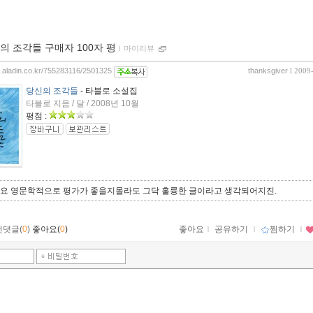
의 조각들 구매자 100자 평
ｌ
마이리뷰
og.aladin.co.kr/755283116/2501325
thanksgiver
l 2009
당신의 조각들
- 타블로 소설집
타블로 지음 / 달 / 2008년 10월
평점 :
요 영문학적으로 평가가 좋을지몰라도 그닥 훌륭한 글이라고 생각되어지진.
먼댓글(
0
)
좋아요(
0
)
좋아요
ｌ
공유하기
ｌ
찜하기
ｌ