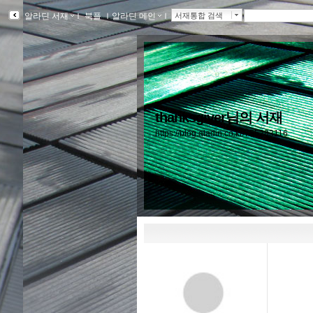
알라딘 서재
ｌ
북플
ｌ
알라딘 메인
ｌ
서재통합 검색
thanksgiver님의 서재
https://blog.aladin.co.kr/755283116