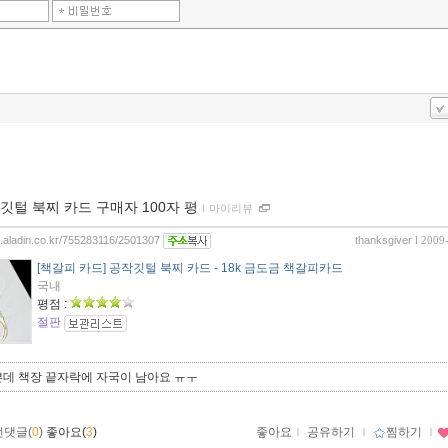
깃털 북찌 카드 구매자 100자 평
ｌ
마이리뷰
og.aladin.co.kr/755283116/2501307
thanksgiver
l 2009
[책갈피 카드] 공작깃털 북찌 카드 - 18k 금도금 책갈피카드
국내
평점 :
절판
쁜데 책장 끝자락에 자국이 남아요 ㅠㅜ
먼댓글(
0
)
좋아요(
3
)
좋아요
ｌ
공유하기
ｌ
찜하기
ｌ