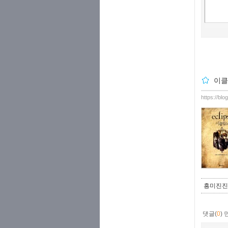
이클
https://bl
흥미진진!
댓글(
0
)