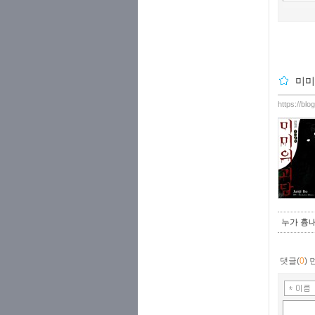
미미
https://bl
누가 흉
댓글(
0
)