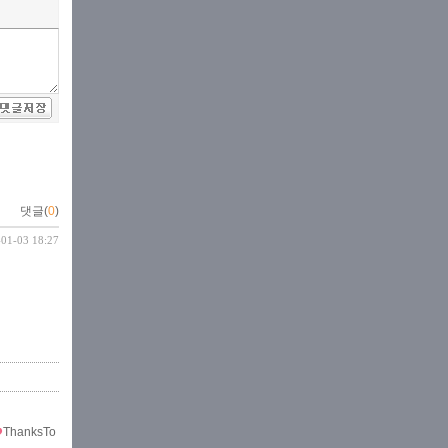
댓글(
0
)
-01-03 18:27
ThanksTo