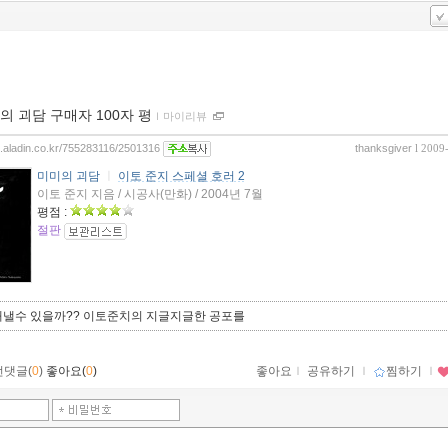
의 괴담 구매자 100자 평
ｌ
마이리뷰
og.aladin.co.kr/755283116/2501316
thanksgiver
l 2009
미미의 괴담
ㅣ
이토 준지 스페셜 호러 2
이토 준지 지음 / 시공사(만화) / 2004년 7월
평점 :
절판
내낼수 있을까?? 이토준치의 지글지글한 공포를
먼댓글(
0
)
좋아요(
0
)
좋아요
ｌ
공유하기
ｌ
찜하기
ｌ