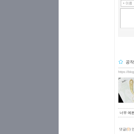
공작
https://bl
너무 예
댓글(
0
)