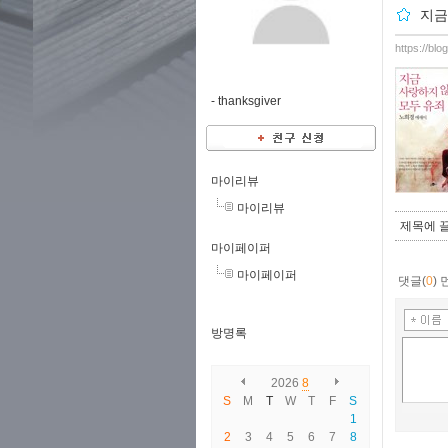
지금
https://bl
-
thanksgiver
마이리뷰
마이리뷰
제목에 끌
마이페이퍼
마이페이퍼
댓글(
0
)
방명록
2026
8
S
M
T
W
T
F
S
1
2
3
4
5
6
7
8