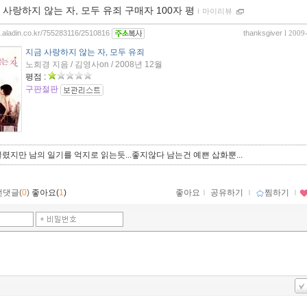
 사랑하지 않는 자, 모두 유죄 구매자 100자 평
ｌ
마이리뷰
og.aladin.co.kr/755283116/2510816
thanksgiver
l 2009
지금 사랑하지 않는 자, 모두 유죄
노희경 지음 / 김영사on / 2008년 12월
평점 :
구판절판
렸지만 남의 일기를 억지로 읽는듯...좋지않다 남는건 예쁜 삽화뿐...
먼댓글(
0
)
좋아요(
1
)
좋아요
ｌ
공유하기
ｌ
찜하기
ｌ