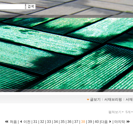
글보기
ｌ
서재브리핑
ｌ
서재
펼쳐보기
5개
처음
|
이전
|
31
|
32
|
33
|
34
|
35
|
36
|
37
|
38
|
39
|
40
|
다음
|
마지막