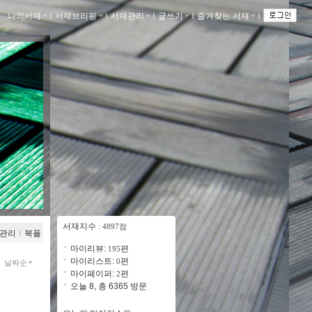
나의서재
ｌ
서재브리핑
ｌ
서재관리
ｌ
글쓰기
ｌ
즐겨찾는 서재
ｌ
서재지수
: 4897점
관리
ｌ
북플
마이리뷰:
편
195
마이리스트:
편
0
날짜순
마이페이퍼:
편
2
오늘 8, 총 6365 방문