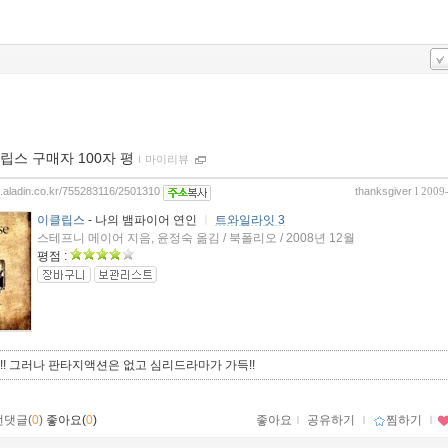
립스 구매자 100자 평
ｌ
마이리뷰
og.aladin.co.kr/755283116/2501310
thanksgiver
l 2009
이클립스
- 나의 뱀파이어 연인
ㅣ
트와일라잇 3
스테프니 메이어 지음, 윤정숙 옮김 / 북폴리오 / 2008년 12월
평점 :
! 그러나 판타지액션은 없고 심리드라마가 가득!!
먼댓글(
0
)
좋아요(
0
)
좋아요
ｌ
공유하기
ｌ
찜하기
ｌ