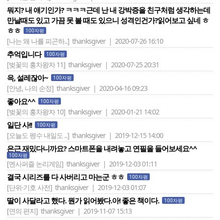
뭐지? 내 얘기인가? ㅋㅋㅋ근데 난 내 강박증을 친구처럼 생각하는데
만날때도 있고 가끔 못 볼 때도 있으니 성격인건가?읽어보고 싶네 ㅎ
ㅎㅎ
100자평
[나는 왜 나를 피곤하..]
thanksgiver | 2020-07-26 16:10
추억입니다
100자평
[벚꽃의 홍차왕자 11]
thanksgiver | 2020-07-25 20:31
윽, 설레잖아~
100자평
[안녕, 나의 순정]
thanksgiver | 2020-04-16 09:23
좋아요^^
100자평
[벚꽃의 홍차왕자 10]
thanksgiver | 2020-01-21 14:02
일단 사!!
100자평
[오늘도 펭수 내일도 ..]
thanksgiver | 2019-12-15 14:00
은근 재밌다니까요? 스마트폰을 내려놓고 연필을 들어보세요^^
100자평
[멘사퍼즐 논리게임]
thanksgiver | 2019-12-03 01:11
결국 시리즈를 다 사버리고 마는군 ㅎㅎ
100자평
[단위·기호 사전]
thanksgiver | 2019-12-03 01:07
딸이 사달라고 했다. 뭔가 읽어봤다.아! 좋은 책이다.
100자평
[연의 편지]
thanksgiver | 2019-11-07 15:13