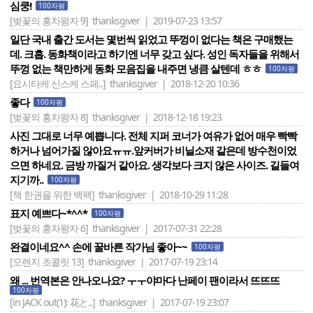
심쿵!
100자평
[벚꽃의 홍차왕자 9]
thanksgiver | 2019-07-23 13:57
일단 국내 출간 도서는 몇번씩 읽었고 뚜껑이 없다는 책은 구매했는
데. 크흡. 동화책이라고 하기엔 너무 갖고 싶다. 성인 독자들을 위해서
뚜껑 없는 책만하게 동화 모음집을 내주면 냉큼 살텐데 ㅎㅎ
100자평
[요시타케 신스케 스페..]
thanksgiver | 2018-12-20 10:36
좋다
100자평
[벚꽃의 홍차왕자 8]
thanksgiver | 2018-12-18 19:23
사진 그대로 너무 예쁩니다. 전체 지퍼 코너가 여유가 없어 매우 빡빡
하거나 넘어가질 않아요ㅠㅠ.앞커버가 비닐소재 같은데 방수천이었
으면 하네요. 금방 까질거 같아요. 생각보다 크지 않은 사이즈. 길들여
지기까..
100자평
[책 한권을 위한 백팩]
thanksgiver | 2018-10-29 11:28
표지 예쁘다~*^^*
100자평
[벚꽃의 홍차왕자 6]
thanksgiver | 2017-07-31 22:28
완결이네요^^ 손에 꿀바른 작가님 좋아~~
100자평
[오렌지 초콜릿 13]
thanksgiver | 2017-07-19 23:14
왜 ... 번역본은 안나오나요? ㅜㅜ야마다 난페이 팬이라서 뜨뜨뜨
100자평
[in JACK out(1): 花と..]
thanksgiver | 2017-07-19 23:07