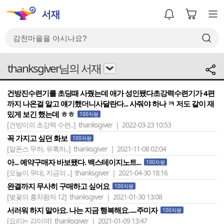
thanksgiver님의 서재
건방진수련기를 초딩때 사줬는데 애가 성인됐다초강력수련기가 4편
까지 나온걸 알고 얘기했더니사달란다... 사줘야 하나 ㅋ 저도 같이 재
밌게 보긴 했는데 ㅎㅎ
100자평
[건방이의 초강력 수련..]
thanksgiver | 2022-03-23 10:53
꼭 가지고 싶던 화보
100자평
[알폰스 무하, 유혹하..]
thanksgiver | 2021-11-08 02:04
아... 예약구매자 바보됐다. 백스테이지노트...
100자평
[오늘이 무대, 지금의 ..]
thanksgiver | 2021-04-30 18:16
완결까지 무사히 구매하고 싶어요
100자평
[벚꽃의 홍차왕자 12]
thanksgiver | 2021-01-30 13:08
서러워 하지 말아요. 나는 지금 행복해요.ㅡ주미자
100자평
[요리는 감이여]
thanksgiver | 2021-01-09 13:47