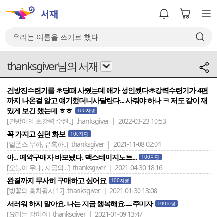
thanksgiver님의 서재
건방진수련기를 초딩때 사줬는데 애가 성인됐다초강력수련기가 4편
까지 나온걸 알고 얘기했더니사달란다... 사줘야 하나 ㅋ 저도 같이 재
밌게 보긴 했는데 ㅎㅎ
100자평
[건방이의 초강력 수련..]
thanksgiver | 2022-03-23 10:53
꼭 가지고 싶던 화보
100자평
[알폰스 무하, 유혹하..]
thanksgiver | 2021-11-08 02:04
아... 예약구매자 바보됐다. 백스테이지노트...
100자평
[오늘이 무대, 지금의 ..]
thanksgiver | 2021-04-30 18:16
완결까지 무사히 구매하고 싶어요
100자평
[벚꽃의 홍차왕자 12]
thanksgiver | 2021-01-30 13:08
서러워 하지 말아요. 나는 지금 행복해요.ㅡ주미자
100자평
[요리는 감이여]
thanksgiver | 2021-01-09 13:47