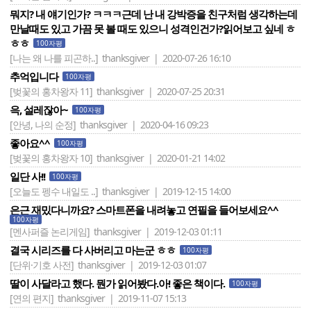
뭐지? 내 얘기인가? ㅋㅋㅋ근데 난 내 강박증을 친구처럼 생각하는데
만날때도 있고 가끔 못 볼 때도 있으니 성격인건가?읽어보고 싶네 ㅎ
ㅎㅎ
100자평
[나는 왜 나를 피곤하..]
thanksgiver | 2020-07-26 16:10
추억입니다
100자평
[벚꽃의 홍차왕자 11]
thanksgiver | 2020-07-25 20:31
윽, 설레잖아~
100자평
[안녕, 나의 순정]
thanksgiver | 2020-04-16 09:23
좋아요^^
100자평
[벚꽃의 홍차왕자 10]
thanksgiver | 2020-01-21 14:02
일단 사!!
100자평
[오늘도 펭수 내일도 ..]
thanksgiver | 2019-12-15 14:00
은근 재밌다니까요? 스마트폰을 내려놓고 연필을 들어보세요^^
100자평
[멘사퍼즐 논리게임]
thanksgiver | 2019-12-03 01:11
결국 시리즈를 다 사버리고 마는군 ㅎㅎ
100자평
[단위·기호 사전]
thanksgiver | 2019-12-03 01:07
딸이 사달라고 했다. 뭔가 읽어봤다.아! 좋은 책이다.
100자평
[연의 편지]
thanksgiver | 2019-11-07 15:13