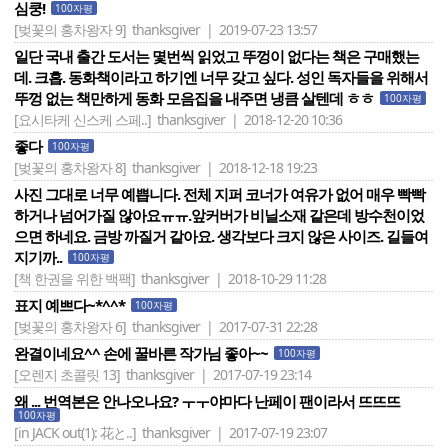
심쿵!
100자평
[벚꽃의 홍차왕자 9]
thanksgiver | 2019-07-23 13:57
일단 국내 출간 도서는 몇번씩 읽었고 뚜껑이 없다는 책은 구매했는
데. 크흡. 동화책이라고 하기엔 너무 갖고 싶다. 성인 독자들을 위해서
뚜껑 없는 책만하게 동화 모음집을 내주면 냉큼 살텐데 ㅎㅎ
100자평
[요시타케 신스케 스페..]
thanksgiver | 2018-12-20 10:36
좋다
100자평
[벚꽃의 홍차왕자 8]
thanksgiver | 2018-12-18 19:23
사진 그대로 너무 예쁩니다. 전체 지퍼 코너가 여유가 없어 매우 빡빡
하거나 넘어가질 않아요ㅠㅠ.앞커버가 비닐소재 같은데 방수천이었
으면 하네요. 금방 까질거 같아요. 생각보다 크지 않은 사이즈. 길들여
지기까..
100자평
[책 한권을 위한 백팩]
thanksgiver | 2018-10-29 11:28
표지 예쁘다~*^^*
100자평
[벚꽃의 홍차왕자 6]
thanksgiver | 2017-07-31 22:28
완결이네요^^ 손에 꿀바른 작가님 좋아~~
100자평
[오렌지 초콜릿 13]
thanksgiver | 2017-07-19 23:14
왜 ... 번역본은 안나오나요? ㅜㅜ야마다 난페이 팬이라서 뜨뜨뜨
100자평
[in JACK out(1): 花と..]
thanksgiver | 2017-07-19 23:07