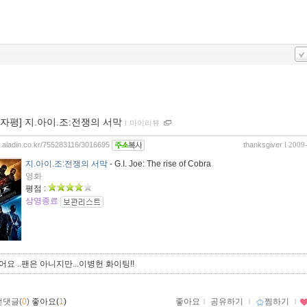
00자평] 지.아이.조:전쟁의 서막
ｌ
마이리뷰
og.aladin.co.kr/755283116/3016695
thanksgiver
l 2009
지.아이.조:전쟁의 서막
- G.I. Joe: The rise of Cobra
영화
평점 :
상영종료
어요 ..팬은 아니지만...이병헌 화이팅!!
먼댓글(
0
)
좋아요(
1
)
좋아요
ｌ
공유하기
ｌ
찜하기
ｌ