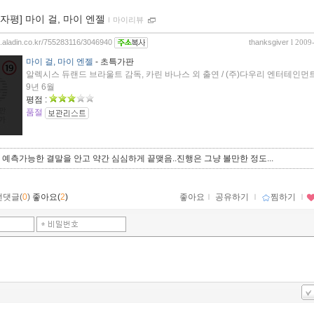
00자평] 마이 걸, 마이 엔젤
ｌ
마이리뷰
og.aladin.co.kr/755283116/3046940
thanksgiver
l 2009
마이 걸, 마이 엔젤
- 초특가판
알렉시스 듀랜드 브라울트 감독, 카린 바나스 외 출연 / (주)다우리 엔터테인먼트 
9년 6월
평점 :
품절
예측가능한 결말을 안고 약간 심심하게 끝맺음..진행은 그냥 볼만한 정도...
먼댓글(
0
)
좋아요(
2
)
좋아요
ｌ
공유하기
ｌ
찜하기
ｌ