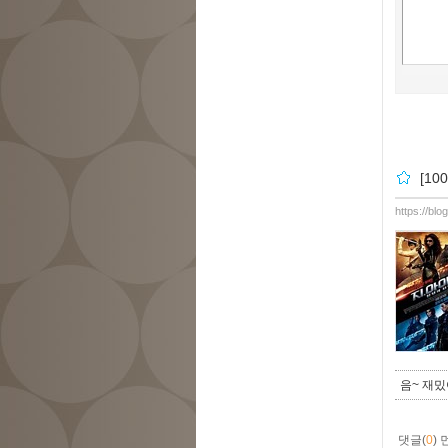
[1
https://bl
음~ 재밌
댓글(
0
)