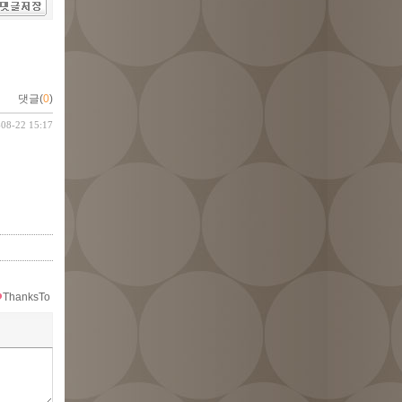
댓글(
0
)
-08-22 15:17
ThanksTo