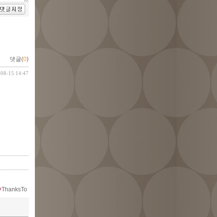
댓글(
0
)
-08-15 14:47
ThanksTo