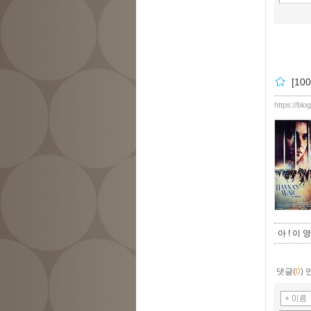
[1
https://bl
아 ! 이
댓글(
0
)