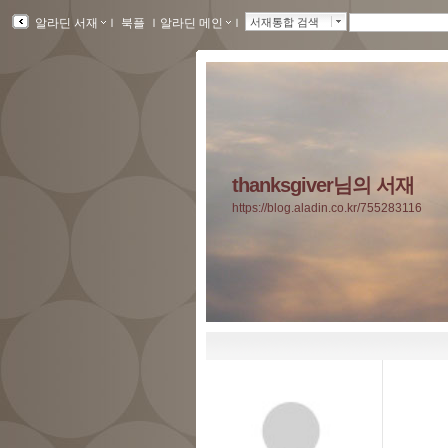
알라딘 서재
ｌ
북플
ｌ
알라딘 메인
ｌ
서재통합 검색
thanksgiver님의 서재
https://blog.aladin.co.kr/755283116