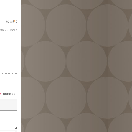
댓글(
0
)
-08-22 15:18
ThanksTo