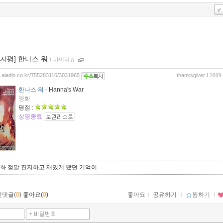
00자평] 한나스 워
ｌ
마이리뷰
og.aladin.co.kr/755283116/3031965
thanksgiver
l 2009
한나스 워
- Hanna's War
영화
평점 :
상영종료
 영화 정말 진지하고 재밌게 봤던 기억이...
먼댓글(
0
)
좋아요(
0
)
좋아요
ｌ
공유하기
ｌ
찜하기
ｌ