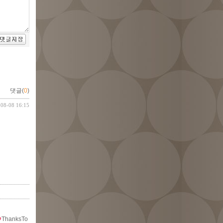
댓글(
0
)
-08-08 16:15
ThanksTo