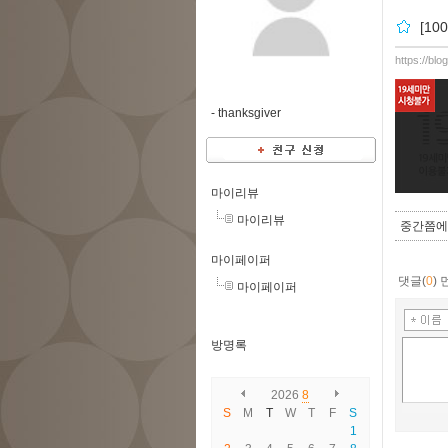
[1
https://bl
-
thanksgiver
마이리뷰
마이리뷰
중간쯤에 
마이페이퍼
댓글(
0
)
마이페이퍼
방명록
2026
8
S
M
T
W
T
F
S
1