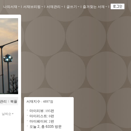
나의서재
ｌ
서재브리핑
ｌ
서재관리
ｌ
글쓰기
ｌ
즐겨찾는 서재
ｌ
관리
ｌ
북플
서재지수
: 4897점
마이리뷰:
편
195
날짜순
마이리스트:
편
0
마이페이퍼:
편
2
오늘 2, 총 6335 방문