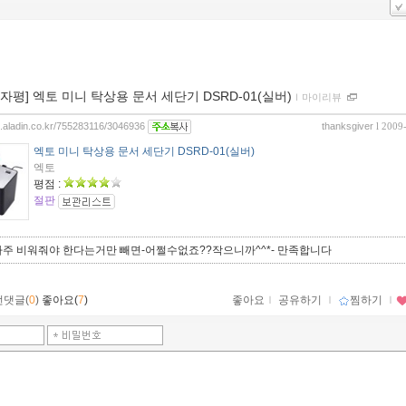
00자평] 엑토 미니 탁상용 문서 세단기 DSRD-01(실버)
ｌ
마이리뷰
og.aladin.co.kr/755283116/3046936
thanksgiver
l 2009
엑토 미니 탁상용 문서 세단기 DSRD-01(실버)
엑토
평점 :
절판
자주 비워줘야 한다는거만 빼면-어쩔수없죠??작으니까^^*- 만족합니다
먼댓글(
0
)
좋아요(
7
)
좋아요
ｌ
공유하기
ｌ
찜하기
ｌ