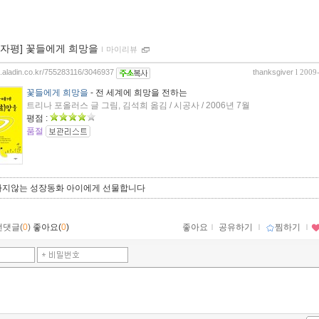
00자평] 꽃들에게 희망을
ｌ
마이리뷰
og.aladin.co.kr/755283116/3046937
thanksgiver
l 2009
꽃들에게 희망을
- 전 세계에 희망을 전하는
트리나 포올러스 글 그림, 김석희 옮김 / 시공사 / 2006년 7월
평점 :
품절
타지않는 성장동화 아이에게 선물합니다
먼댓글(
0
)
좋아요(
0
)
좋아요
ｌ
공유하기
ｌ
찜하기
ｌ