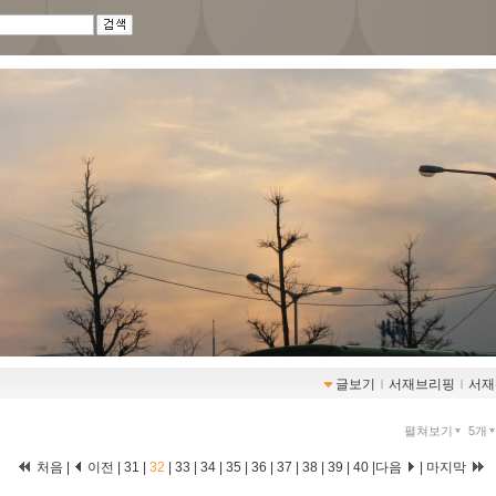
글보기
ｌ
서재브리핑
ｌ
서재
펼쳐보기
5개
처음
|
이전
|
31
|
32
|
33
|
34
|
35
|
36
|
37
|
38
|
39
|
40
|
다음
|
마지막