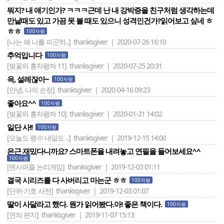
뭐지? 내 얘기인가? ㅋㅋㅋ근데 난 내 강박증을 친구처럼 생각하는데
만날때도 있고 가끔 못 볼 때도 있으니 성격인건가?읽어보고 싶네 ㅎ
ㅎㅎ
100자평
[나는 왜 나를 피곤하..]
thanksgiver | 2020-07-26 16:10
추억입니다
100자평
[벚꽃의 홍차왕자 11]
thanksgiver | 2020-07-25 20:31
윽, 설레잖아~
100자평
[안녕, 나의 순정]
thanksgiver | 2020-04-16 09:23
좋아요^^
100자평
[벚꽃의 홍차왕자 10]
thanksgiver | 2020-01-21 14:02
일단 사!!
100자평
[오늘도 펭수 내일도 ..]
thanksgiver | 2019-12-15 14:00
은근 재밌다니까요? 스마트폰을 내려놓고 연필을 들어보세요^^
100자평
[멘사퍼즐 논리게임]
thanksgiver | 2019-12-03 01:11
결국 시리즈를 다 사버리고 마는군 ㅎㅎ
100자평
[단위·기호 사전]
thanksgiver | 2019-12-03 01:07
딸이 사달라고 했다. 뭔가 읽어봤다.아! 좋은 책이다.
100자평
[연의 편지]
thanksgiver | 2019-11-07 15:13