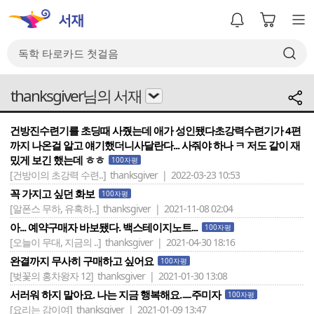
thanksgiver님의 서재
건방진수련기를 초딩때 사줬는데 애가 성인됐다초강력수련기가 4편
까지 나온걸 알고 얘기했더니사달란다... 사줘야 하나 ㅋ 저도 같이 재
밌게 보긴 했는데 ㅎㅎ
100자평
[건방이의 초강력 수련..]
thanksgiver | 2022-03-23 10:53
꼭 가지고 싶던 화보
100자평
[알폰스 무하, 유혹하..]
thanksgiver | 2021-11-08 02:04
아... 예약구매자 바보됐다. 백스테이지노트...
100자평
[오늘이 무대, 지금의 ..]
thanksgiver | 2021-04-30 18:16
완결까지 무사히 구매하고 싶어요
100자평
[벚꽃의 홍차왕자 12]
thanksgiver | 2021-01-30 13:08
서러워 하지 말아요. 나는 지금 행복해요.ㅡ주미자
100자평
[요리는 감이여]
thanksgiver | 2021-01-09 13:47