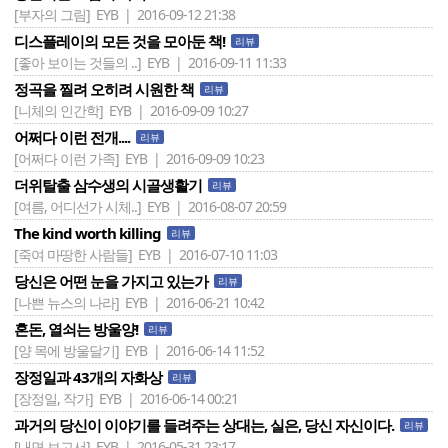
[부자의 그림]
EYB | 2016-09-12 21:38
디스플레이의 모든 것을 모아둔 책!
리뷰
[좋아 보이는 것들의 ..]
EYB | 2016-09-11 11:33
정곡을 찔려 오히려 시원한 책
리뷰
[니체의 인간학]
EYB | 2016-09-09 10:27
어쩌다 이런 전개....
리뷰
[어쩌다 이런 가족]
EYB | 2016-09-09 10:23
더위탈출 삼수생의 시골생활기
리뷰
[여름, 어디선가 시체..]
EYB | 2016-08-07 20:59
The kind worth killing
리뷰
[죽여 마땅한 사람들]
EYB | 2016-07-10 11:03
당신은 어떤 눈을 가지고 있는가
리뷰
[나쁜 뉴스의 나라]
EYB | 2016-06-21 10:42
혼돈, 열쇠는 방울양!
리뷰
[양 목에 방울달기]
EYB | 2016-06-14 11:52
장정일과 43개의 자화상
리뷰
[장정일, 작가]
EYB | 2016-06-14 00:21
과거의 당신이 이야기를 들려주는 상대는, 실은, 당신 자신이다.
리뷰
[내면 보고서]
EYB | 2016-05-31 23:17