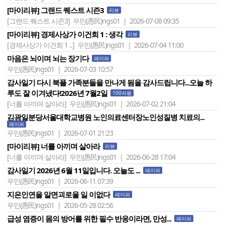
[마이리뷰] 그랜드 퀘스트 시즌3
리뷰
[그랜드 퀘스트 시즌3]
우민(愚民)ngs01 | 2026-07-08 09:35
[마이리뷰] 경제사상가 이건희 1 : 생각
리뷰
[경제사상가 이건희 1 ..]
우민(愚民)ngs01 | 2026-07-04 11:00
마음은 뇌이며 뇌는 장기다
페이퍼
우민(愚民)ngs01 | 2026-07-03 10:57
감사일기 다시 북플 가족분들을 만나게 됨을 감사드립니다...오늘 하
루도 잘 이겨냈다!2026년 7월2일
100자평
[너를 아끼며 살아라]
우민(愚民)ngs01 | 2026-07-02 21:04
김광일분당서울대학교병원 노인의료센터장노인성질병 치료의...
페이퍼
우민(愚民)ngs01 | 2026-07-01 21:23
[마이리뷰] 너를 아끼며 살아라
리뷰
[너를 아끼며 살아라]
우민(愚民)ngs01 | 2026-06-28 17:04
감사일기 2026년 6월 11일입니다. 오늘도 ...
페이퍼
우민(愚民)ngs01 | 2026-06-11 07:39
지은인연을 알면괴로울 일 이없다
페이퍼
우민(愚民)ngs01 | 2026-05-28 02:56
급성 염증이 몸의 방어를 위한 필수 반응이라면, 만성...
페이퍼