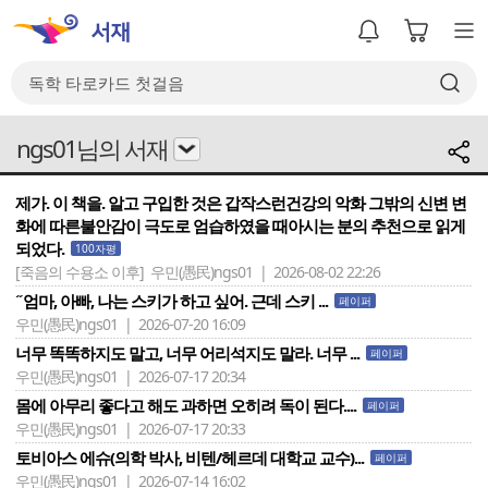
ngs01님의 서재
제가. 이 책을. 알고 구입한 것은 갑작스런건강의 악화 그밖의 신변 변
화에 따른불안감이 극도로 엄습하였을 때아시는 분의 추천으로 읽게
되었다.
100자평
[죽음의 수용소 이후]
우민(愚民)ngs01 | 2026-08-02 22:26
˝엄마, 아빠, 나는 스키가 하고 싶어. 근데 스키 ...
페이퍼
우민(愚民)ngs01 | 2026-07-20 16:09
너무 똑똑하지도 말고, 너무 어리석지도 말라. 너무 ...
페이퍼
우민(愚民)ngs01 | 2026-07-17 20:34
몸에 아무리 좋다고 해도 과하면 오히려 독이 된다....
페이퍼
우민(愚民)ngs01 | 2026-07-17 20:33
토비아스 에슈(의학 박사, 비텐/헤르데 대학교 교수)...
페이퍼
우민(愚民)ngs01 | 2026-07-14 16:02