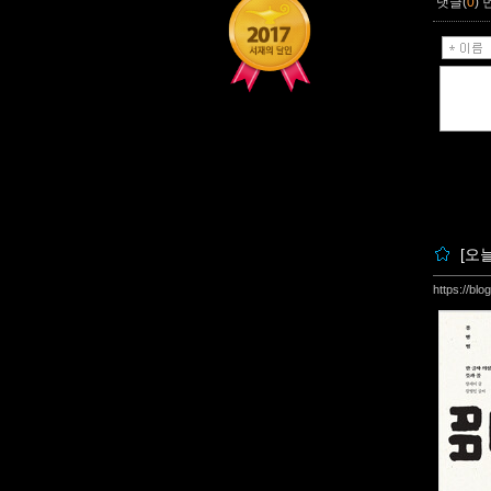
댓글(
0
)
[오
https://bl