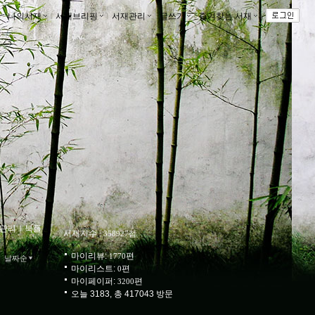
나의서재
ｌ
서재브리핑
ｌ
서재관리
ｌ
글쓰기
ｌ
즐겨찾는 서재
ｌ
관리
ｌ
북플
서재지수
: 358927점
마이리뷰:
편
1770
날짜순
마이리스트:
편
0
마이페이퍼:
편
3200
오늘 3183, 총 417043 방문