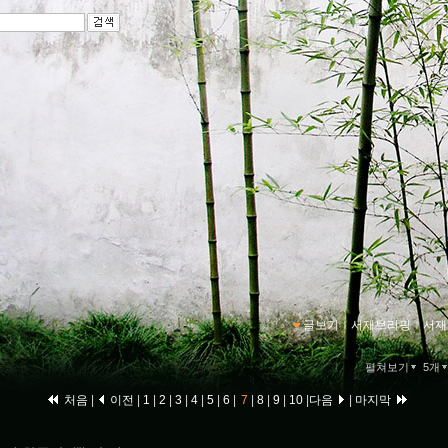
글보기
ｌ
서재브리핑
ｌ
서재
펼쳐보기
5개
처음
|
이전
|
1
|
2
|
3
|
4
|
5
|
6
|
7
|
8
|
9
|
10
|
다음
|
마지막