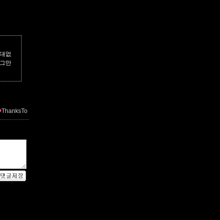
줏대없
면그만
ThanksTo