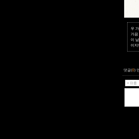
우 가
가끔
이 
이지
댓글(
0
)