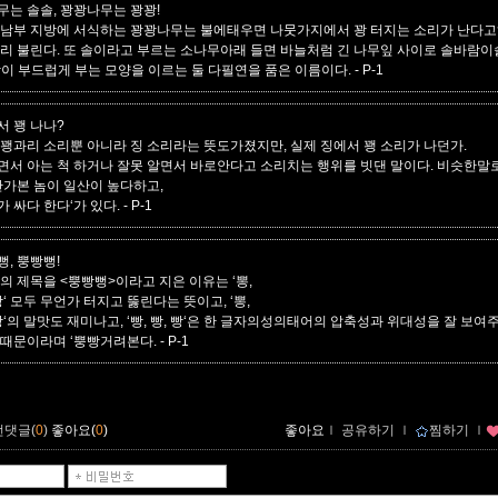
무는 솔솔, 꽝꽝나무는 꽝꽝!
 남부 지방에 서식하는 꽝꽝나무는 불에태우면 나뭇가지에서 꽝 터지는 소리가 난다
그리 불린다. 또 솔이라고 부르는 소나무아래 들면 바늘처럼 긴 나무잎 사이로 솔바람
람이 부드럽게 부는 모양을 이르는 둘 다필연을 품은 이름이다.
- P-1
서 꽹 나나?
 꽹과리 소리뿐 아니라 징 소리라는 뜻도가졌지만, 실제 징에서 꽹 소리가 나던가.
면서 아는 척 하거나 잘못 알면서 바로안다고 소리치는 행위를 빗댄 말이다. 비슷한말
‘안가본 놈이 일산이 높다하고,
 싸다 한다‘가 있다.
- P-1
, 뿡빵뻥!
책의 제목을 <뿡빵뻥>이라고 지은 이유는 ‘뽕,
빵‘ 모두 무언가 터지고 뚫린다는 뜻이고, ‘뽕,
빵‘의 말맛도 재미나고, ‘빵, 빵, 빵‘은 한 글자의성의태어의 압축성과 위대성을 잘 보여
 때문이라며 ‘뿡빵거려본다.
- P-1
먼댓글(
0
)
좋아요(
0
)
좋아요
ｌ
공유하기
ｌ
찜하기
ｌ