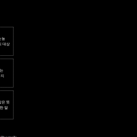
는높
의 대상
겠는
졸지
같은 뜻
한 말