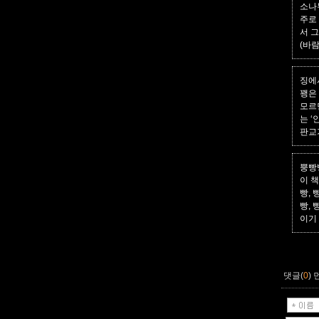
소나
주로
서 
(바
징에
꽹은
모르
는 
판교가
뿡빵뻥
이 
빵, 
빵, 
이기
댓글(
0
)