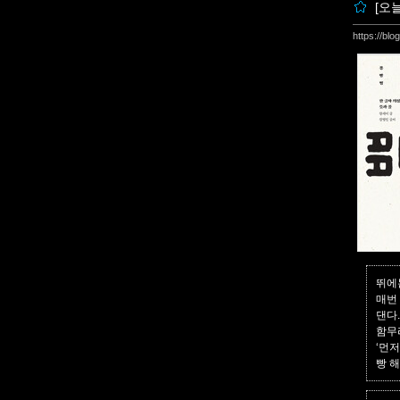
[오
https://bl
뛰에는
매번
댄다.
함무
‘먼저
빵 