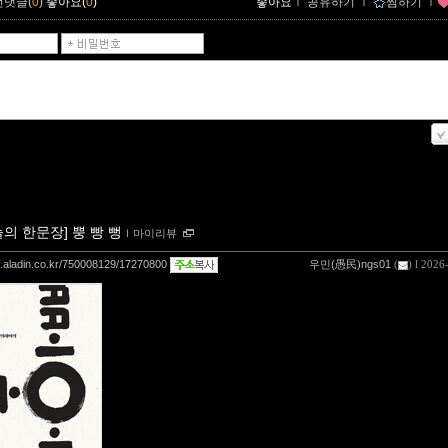
먼댓글(
0
)
좋아요(
0
)
좋아요
ｌ
공유하기
ｌ
찜하기
ｌ
늘의 한문장] 뿡 빵 뻥
ｌ
마이리뷰
og.aladin.co.kr/750008129/17270800
우민(愚民)ngs01
(
) l 2026