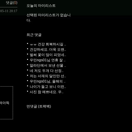
댓글(
0
)
오늘의 마이리스트
-05-11 20:17
선택된 마이리스트가 없습니
다.
최근 댓글
ㅠㅠ 건강 회복하시길 ..
건강하세요. 더욱 오랜..
벌써 꽃이 많이 피었네..
우민ngs01님 연휴 잘 ..
알라딘에서 보낸 선물 ..
네 저도 두개 다 선정..
저는 서재의 달인만 선..
우민ngs01님, 올해의 ..
나이가 들고 보니 이런..
사진 참 예쁘네요. 우..
가며아득
먼댓글 (트랙백)