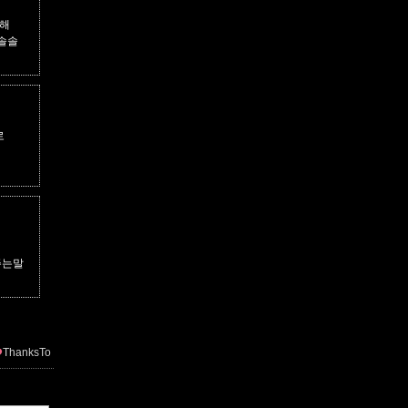
고해
이솔솔
로
주는말
ThanksTo