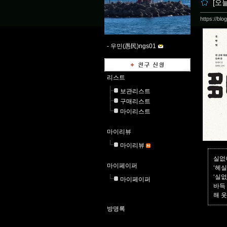
[오
https://bl
-
우민(愚民)ngs01
리스트
보관리스트
구매리스트
마이리스트
마이리뷰
마이리뷰
실없이
마이페이퍼
‘헤실
‘실
마이페이퍼
바득
해 웃
방명록