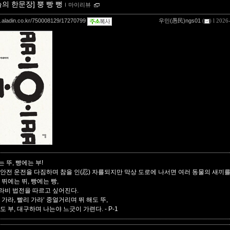
늘의 한문장] 뿡 빵 뻥
ｌ
마이리뷰
og.aladin.co.kr/750008129/17270799
우민(愚民)ngs01
(
) l 2026
 뚜, 빵에는 부!
 안전 운전을 다짐하며 참을 인(忍) 자를되지만 막상 도로에 나서면 여러 동물의 새끼
 뛰에는 뛰, 빵에는 빵,
라비 법전을 따르고 싶어진다.
 가라, 빨리 가라‘ 중얼거리며 뛰 해도 뚜,
해도 부, 대구하며 나는야 느긋이 가련다.
- P-1