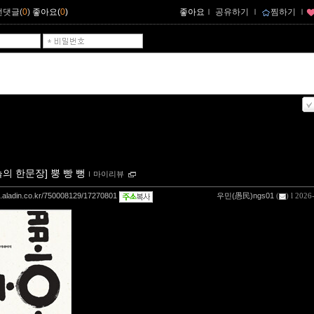
먼댓글(
0
)
좋아요(
0
)
좋아요
ｌ
공유하기
ｌ
찜하기
ｌ
늘의 한문장] 뿡 빵 뻥
ｌ
마이리뷰
og.aladin.co.kr/750008129/17270801
우민(愚民)ngs01
(
) l 2026