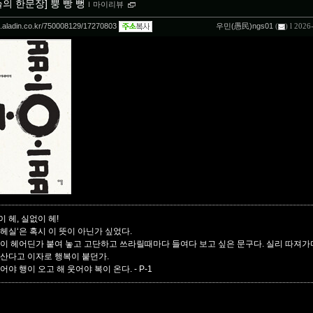
늘의 한문장] 뿡 빵 뻥
ｌ
마이리뷰
og.aladin.co.kr/750008129/17270803
우민(愚民)ngs01
(
) l 2026
 헤, 실없이 헤!
헤실‘은 혹시 이 뜻이 아닌가 싶었다.
없이 헤어딘가 붙여 놓고 고단하고 쓰라릴때마다 들여다 보고 싶은 문구다. 실리 따져
 산다고 이자로 행복이 붙던가.
어야 행이 오고 해 웃어야 복이 온다.
- P-1