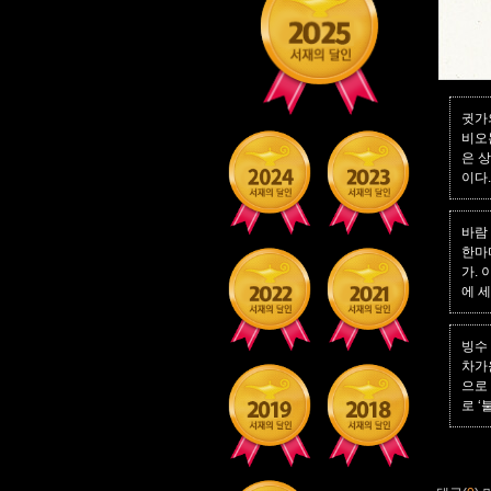
귓가의
비오
은 
이다
바람
한마
가.
에 
빙수 
차가
으로
로 ‘