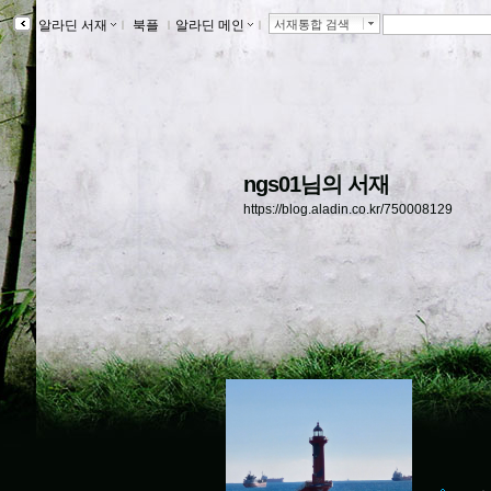
알라딘 서재
ｌ
북플
ｌ
알라딘 메인
ｌ
서재통합 검색
ngs01님의 서재
https://blog.aladin.co.kr/750008129