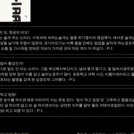
 잉, 창공의 비오!
는 솔개 우는 소리다. 수릿과에 속하는솔개는 멸종 위기종이자 맹금류다. 매서운 솔개
상공을 날기에 두렵지 않은데, 귓가의모기는 비록 좁쌀 만해도 밤잠을 설치게 하는공포
. 손톱 밑 가시처럼 먼데큰 적보다 가까운 곳의 작은 적이 더 무섭다.
- P-1
 많아 횡성인가!
디로 말도 안 되는 소리다. 그럼 부산해서부산이고, 냄새 풍겨 풍기고, 잘 달려서경주
 이처럼 앞뒤 없이 이름 갖고 놀리는경우가 많다. 초등학교 과학 시간, 이름이세이라고 
세포라는 별명을 갖게 된 심정도딱 그러했다.
- P-1
먹고 빙빙!
운 빙수를 먹으면 때로 머리까지 어는 듯빙 돈다. ‘빙수 먹고 빙빙‘은 ‘고추먹고 맴맴과
 단 걸 먹으면 달고 쓴 걸 먹으면쓰다는 당연한 이치를 말맛 좋은 의태어로알린다. 비슷
불닭 먹고 피똥‘이 있다.
- P-1