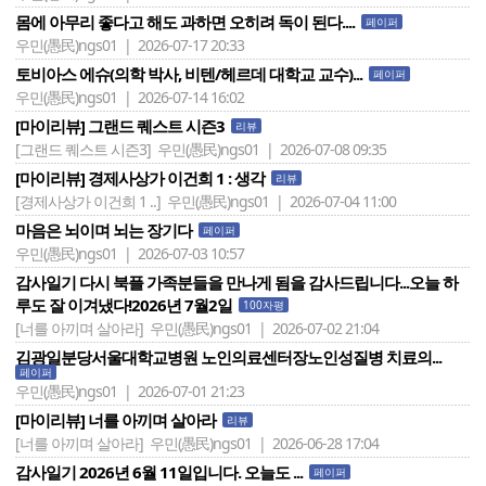
몸에 아무리 좋다고 해도 과하면 오히려 독이 된다....
페이퍼
우민(愚民)ngs01 | 2026-07-17 20:33
토비아스 에슈(의학 박사, 비텐/헤르데 대학교 교수)...
페이퍼
우민(愚民)ngs01 | 2026-07-14 16:02
[마이리뷰] 그랜드 퀘스트 시즌3
리뷰
[그랜드 퀘스트 시즌3]
우민(愚民)ngs01 | 2026-07-08 09:35
[마이리뷰] 경제사상가 이건희 1 : 생각
리뷰
[경제사상가 이건희 1 ..]
우민(愚民)ngs01 | 2026-07-04 11:00
마음은 뇌이며 뇌는 장기다
페이퍼
우민(愚民)ngs01 | 2026-07-03 10:57
감사일기 다시 북플 가족분들을 만나게 됨을 감사드립니다...오늘 하
루도 잘 이겨냈다!2026년 7월2일
100자평
[너를 아끼며 살아라]
우민(愚民)ngs01 | 2026-07-02 21:04
김광일분당서울대학교병원 노인의료센터장노인성질병 치료의...
페이퍼
우민(愚民)ngs01 | 2026-07-01 21:23
[마이리뷰] 너를 아끼며 살아라
리뷰
[너를 아끼며 살아라]
우민(愚民)ngs01 | 2026-06-28 17:04
감사일기 2026년 6월 11일입니다. 오늘도 ...
페이퍼