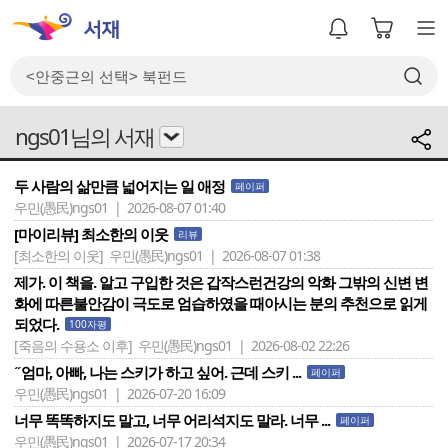
ngs01님의 서재
두 사람의 삶만큼 넓어지는 일 애정
페이퍼
우민(愚民)ngs01 | 2026-08-07 01:40
[마이리뷰] 최소한의 이웃
리뷰
[최소한의 이웃]
우민(愚民)ngs01 | 2026-08-07 01:38
제가. 이 책을. 알고 구입한 것은 갑작스런건강의 악화 그밖의 신변 변
화에 따른불안감이 극도로 엄습하였을 때아시는 분의 추천으로 읽게
되었다.
100자평
[죽음의 수용소 이후]
우민(愚民)ngs01 | 2026-08-02 22:26
˝엄마, 아빠, 나는 스키가 하고 싶어. 근데 스키 ...
페이퍼
우민(愚民)ngs01 | 2026-07-20 16:09
너무 똑똑하지도 말고, 너무 어리석지도 말라. 너무 ...
페이퍼
우민(愚民)ngs01 | 2026-07-17 20:34