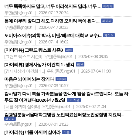
너무 똑똑하지도 말고, 너무 어리석지도 말라. 너무 ...
페이퍼
우민(愚民)ngs01 | 2026-07-17 20:34
몸에 아무리 좋다고 해도 과하면 오히려 독이 된다....
페이퍼
우민(愚民)ngs01 | 2026-07-17 20:33
토비아스 에슈(의학 박사, 비텐/헤르데 대학교 교수)...
페이퍼
우민(愚民)ngs01 | 2026-07-14 16:02
[마이리뷰] 그랜드 퀘스트 시즌3
리뷰
[그랜드 퀘스트 시즌3]
우민(愚民)ngs01 | 2026-07-08 09:35
[마이리뷰] 경제사상가 이건희 1 : 생각
리뷰
[경제사상가 이건희 1 ..]
우민(愚民)ngs01 | 2026-07-04 11:00
마음은 뇌이며 뇌는 장기다
페이퍼
우민(愚民)ngs01 | 2026-07-03 10:57
감사일기 다시 북플 가족분들을 만나게 됨을 감사드립니다...오늘 하
루도 잘 이겨냈다!2026년 7월2일
100자평
[너를 아끼며 살아라]
우민(愚民)ngs01 | 2026-07-02 21:04
김광일분당서울대학교병원 노인의료센터장노인성질병 치료의...
페이퍼
우민(愚民)ngs01 | 2026-07-01 21:23
[마이리뷰] 너를 아끼며 살아라
리뷰