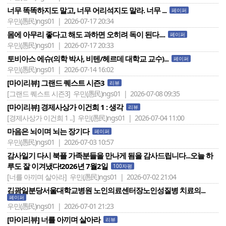
너무 똑똑하지도 말고, 너무 어리석지도 말라. 너무 ...
페이퍼
우민(愚民)ngs01 | 2026-07-17 20:34
몸에 아무리 좋다고 해도 과하면 오히려 독이 된다....
페이퍼
우민(愚民)ngs01 | 2026-07-17 20:33
토비아스 에슈(의학 박사, 비텐/헤르데 대학교 교수)...
페이퍼
우민(愚民)ngs01 | 2026-07-14 16:02
[마이리뷰] 그랜드 퀘스트 시즌3
리뷰
[그랜드 퀘스트 시즌3]
우민(愚民)ngs01 | 2026-07-08 09:35
[마이리뷰] 경제사상가 이건희 1 : 생각
리뷰
[경제사상가 이건희 1 ..]
우민(愚民)ngs01 | 2026-07-04 11:00
마음은 뇌이며 뇌는 장기다
페이퍼
우민(愚民)ngs01 | 2026-07-03 10:57
감사일기 다시 북플 가족분들을 만나게 됨을 감사드립니다...오늘 하
루도 잘 이겨냈다!2026년 7월2일
100자평
[너를 아끼며 살아라]
우민(愚民)ngs01 | 2026-07-02 21:04
김광일분당서울대학교병원 노인의료센터장노인성질병 치료의...
페이퍼
우민(愚民)ngs01 | 2026-07-01 21:23
[마이리뷰] 너를 아끼며 살아라
리뷰