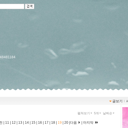
/748481184
글보기
ｌ
펼쳐보기
5개
날짜순
전
|
11
|
12
|
13
|
14
|
15
|
16
|
17
|
18
|
19
|
20
|
다음
|
마지막