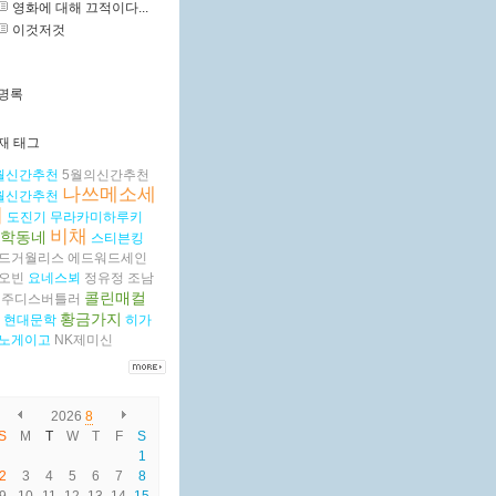
영화에 대해 끄적이다...
이것저것
명록
재 태그
월신간추천
5월의신간추천
나쓰메소세
월신간추천
키
도진기
무라카미하루키
비채
학동네
스티븐킹
드거월리스
에드워드세인
오빈
요네스뵈
정유정
조남
콜린매컬
주디스버틀러
황금가지
현대문학
히가
노게이고
NK제미신
2026
8
S
M
T
W
T
F
S
1
2
3
4
5
6
7
8