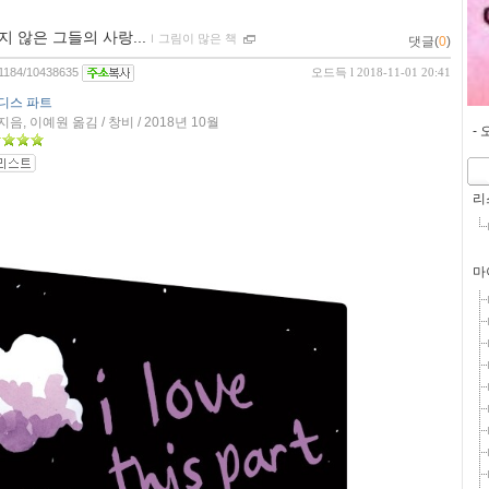
 않은 그들의 사랑...
ｌ
그림이 많은 책
댓글(
0
)
481184/10438635
오드득
l 2018-11-01 20:41
 디스 파트
음, 이예원 옮김 / 창비 / 2018년 10월
-
리
마