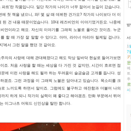
스 파트'란 작품입니다. 일단 작가의 나이가 너무 젊어서 눈길이 갔습니다.
년에 첫 책을 냈으니, 와! 몇 살 때 데뷔한 건가요? 작가의 나이보다 더 이
 된 건 내용 때문이었습니다.
10대 레즈비언의 이야기였거든요. 나중에
방
즈비언이라고 해요. 자신의 이야기를 그래픽 노블로 풀어간 것이죠. 누군
를 할 때 가장 잘 말할 수 있다고. 아마, 라이너 마리아 릴케일 겁니다.
서
지'에서 그런 말을 했던 것 같아요.
1
7
주자의 사랑에 대해 관대해졌다고 해도 막상 밑바닥 현실로 들어가보면
문
이죠. 처음 사랑을 할 때는 세상을 다 가진 것 같지만, 시간이 흐르면 점
에
때문에 이런 사랑을 해도 될까 하는 두려움이 슬금슬금 고개를 듭니다. 성
트
주
 하겠죠. 그런 과정을 이 그래픽 노블은 담아내고 있습니다. 목소리를 크
로
출로 느끼도록 하면서 말이죠. 그럼에도 불구하고 애잔함과 더불어 나의
시
억까지 하게 되니
작가의 실력이 꽤 좋다고 해야겠죠. 만화 부문에서 뛰어
주는 이그나츠 어워드 신인상을 탈만 합니다.