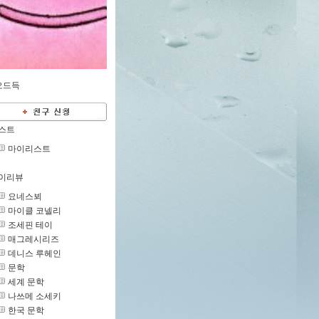
오드득
스트
마이리스트
이리뷰
요네스뵈
마이클 코넬리
조세핀 테이
매그레시리즈
데니스 루헤인
문학
세계 문학
나쓰메 소세키
한국 문학