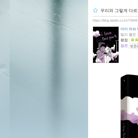
우리와 그렇게 다르지
https://blog.aladin.co.kr/748
아이 러브
틸리 월든 지
평점 :
절판