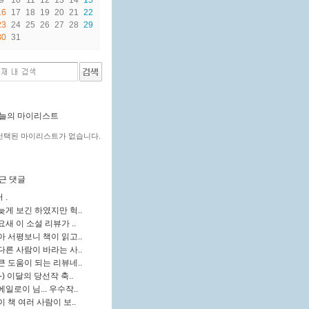
9
10
11
12
13
14
15
16
17
18
19
20
21
22
23
24
25
26
27
28
29
30
31
늘의 마이리스트
선택된 마이리스트가 없습니다.
근 댓글
ㅓ.
늦게 보긴 하였지만 헉..
요새 이 소설 리뷰가 ..
아 서평보니 책이 읽고..
다른 사람이 바라는 사..
큰 도움이 되는 리뷰네..
:-) 이달의 당선작 축..
에일로이 님... 우수작..
이 책 여러 사람이 보..