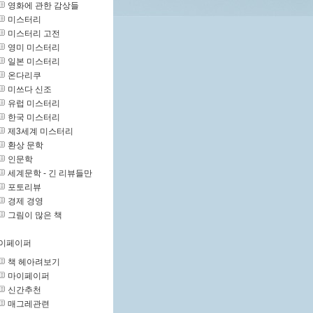
영화에 관한 감상들
미스터리
미스터리 고전
영미 미스터리
일본 미스터리
온다리쿠
미쓰다 신조
유럽 미스터리
한국 미스터리
제3세계 미스터리
환상 문학
인문학
세계문학 - 긴 리뷰들만
포토리뷰
경제 경영
그림이 많은 책
이페이퍼
책 헤아려보기
마이페이퍼
신간추천
매그레관련