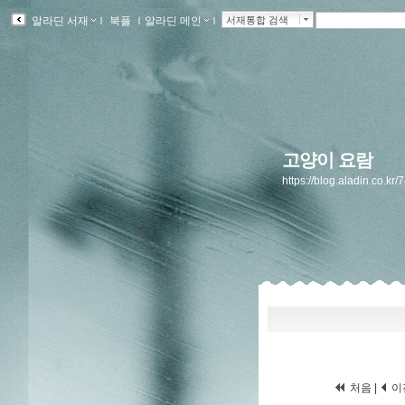
알라딘 서재
ｌ
북플
ｌ
알라딘 메인
ｌ
서재통합 검색
고양이 요람
https://blog.aladin.co.kr
처음
|
이