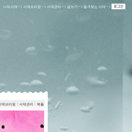
나의서재
ｌ
서재브리핑
ｌ
서재관리
ｌ
글쓰기
ｌ
즐겨찾는 서재
ｌ
서재브리핑
ｌ
서재관리
ｌ
북플