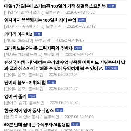
매일 1장 일본어 쓰기습관 100일의 기적 첫걸음 스프링북
리뷰
[매일 1장 일본어 쓰기..]
블루레인 | 2026-07-18 16:52
읽자마자 똑똑해지는 100일 한자어 수업
리뷰
[읽자마자 똑똑해지는 ..]
블루레인 | 2026-07-08 20:18
키다리 아저씨2
리뷰
[키다리 아저씨 2]
블루레인 | 2026-07-04 19:07
그래픽노블 전사들 그림자족의 추방자
리뷰
[전사들 그래픽 노블 :..]
블루레인 | 2026-07-02 20:42
랜선국어쌤과 함께하는 우리말 수업 부족한 어휘력도 키워주면서 말
과 글의 센스까지 더해줄 수 있어 유익하게 볼 수 있어요.
100자평
[단어의 쓸모]
블루레인 | 2026-06-29 22:04
단어의 쓸모 - 어휘의 힘
리뷰
[단어의 쓸모]
블루레인 | 2026-06-29 21:57
영어 귀 뚫기
리뷰
[영어 귀 뚫기]
블루레인 | 2026-06-29 20:39
한 끗 차이 영어 동사 뉘앙스
리뷰
[한 끗 차이 영어 동사..]
블루레인 | 2026-06-24 20:09
60분 만에 끝내는 주식투자 AI활용법
리뷰
[60분 만에 끝내는 주..]
블루레인 | 2026-06-18 19:40