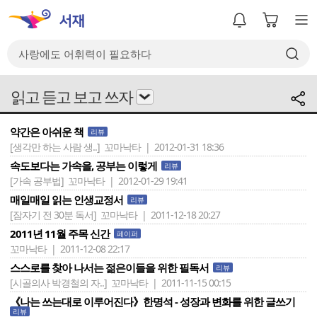
읽고 듣고 보고 쓰자
약간은 아쉬운 책
리뷰
[생각만 하는 사람 생..]
꼬마낙타 | 2012-01-31 18:36
속도보다는 가속을, 공부는 이렇게
리뷰
[가속 공부법]
꼬마낙타 | 2012-01-29 19:41
매일매일 읽는 인생교정서
리뷰
[잠자기 전 30분 독서]
꼬마낙타 | 2011-12-18 20:27
2011년 11월 주목 신간
페이퍼
꼬마낙타 | 2011-12-08 22:17
스스로를 찾아 나서는 젊은이들을 위한 필독서
리뷰
[시골의사 박경철의 자..]
꼬마낙타 | 2011-11-15 00:15
《나는 쓰는대로 이루어진다》한명석 - 성장과 변화를 위한 글쓰기
리뷰