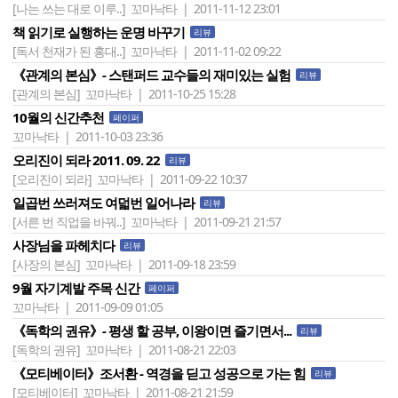
[나는 쓰는 대로 이루..]
꼬마낙타 | 2011-11-12 23:01
책 읽기로 실행하는 운명 바꾸기
리뷰
[독서 천재가 된 홍대..]
꼬마낙타 | 2011-11-02 09:22
《관계의 본심》- 스탠퍼드 교수들의 재미있는 실험
리뷰
[관계의 본심]
꼬마낙타 | 2011-10-25 15:28
10월의 신간추천
페이퍼
꼬마낙타 | 2011-10-03 23:36
오리진이 되라 2011. 09. 22
리뷰
[오리진이 되라]
꼬마낙타 | 2011-09-22 10:37
일곱번 쓰러져도 여덟번 일어나라
리뷰
[서른 번 직업을 바꿔..]
꼬마낙타 | 2011-09-21 21:57
사장님을 파헤치다
리뷰
[사장의 본심]
꼬마낙타 | 2011-09-18 23:59
9월 자기계발 주목 신간
페이퍼
꼬마낙타 | 2011-09-09 01:05
《독학의 권유》- 평생 할 공부, 이왕이면 즐기면서...
리뷰
[독학의 권유]
꼬마낙타 | 2011-08-21 22:03
《모티베이터》조서환 - 역경을 딛고 성공으로 가는 힘
리뷰
[모티베이터]
꼬마낙타 | 2011-08-21 21:59