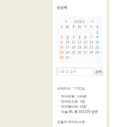
방명록
2026
8
S
M
T
W
T
F
S
1
2
3
4
5
6
7
8
9
10
11
12
13
14
15
16
17
18
19
20
21
22
23
24
25
26
27
28
29
30
31
서재지수
: 71782점
마이리뷰:
편
1268
마이리스트:
편
1
마이페이퍼:
편
26
오늘 95, 총 101375 방문
오늘의 마이리스트