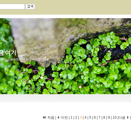
금 여기
s://blog.aladin.co.kr/744607163
처음
|
이전
|
1
|
2
|
3
|
4
|
5
|
6
|
7
|
8
|
9
|
10
|
다음