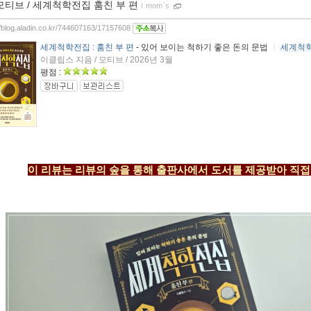
모티브 / 세계척학전집 훔친 부 편
ｌ
mom`s
//blog.aladin.co.kr/744607163/17157608
세계척학전집 : 훔친 부 편
- 있어 보이는 척하기 좋은 돈의 문법
ㅣ
세계척학
이클립스 지음 / 모티브 / 2026년 3월
평점 :
이 리뷰는 리뷰의 숲을 통해 출판사에서 도서를 제공받아 직접