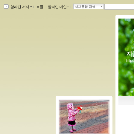
알라딘 서재
ｌ
북플
ｌ
알라딘 메인
ｌ
서재통합 검색
지
http