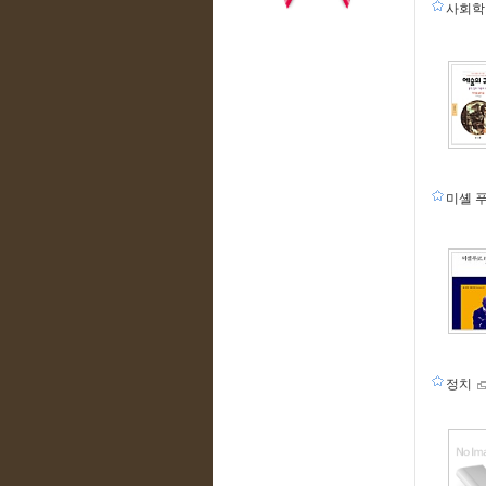
사회
미셸 
정치