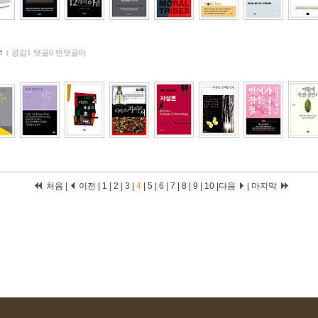
(
공감1 댓글0 먼댓글0)
처음
|
이전
|
1
|
2
|
3
|
4
|
5
|
6
|
7
|
8
|
9
|
10
|
다음
|
마지막