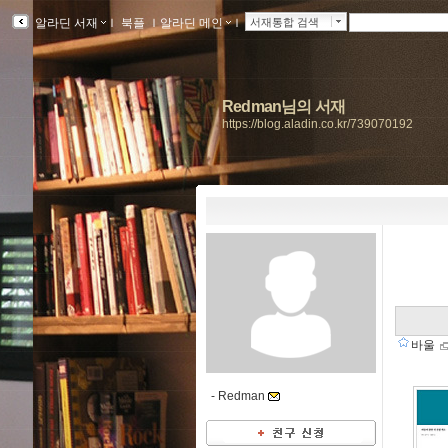
알라딘 서재
ｌ
북플
ｌ
알라딘 메인
ｌ
서재통합 검색
Redman님의 서재
https://blog.aladin.co.kr/739070192
바울
-
Redman