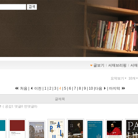
글보기
ｌ
서재브리핑
ｌ
서재
요약보기
10개
처음
|
이전
|
1
|
2
|
3
|
4
|
5
|
6
|
7
|
8
|
9
|
10
|
다음
|
마지막
글제목
(
공감1 댓글0 먼댓글0)