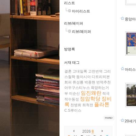
리스트
마이리스트
중앙
리뷰/페이퍼
리뷰/페이퍼
방명록
서재 태그
아리
결혼
고대일록
고전번역
그리
스철학
동아시아
디트리히본
회퍼
류성룡
박종현
번역추천
아우구스티누스
욕망하는거
임진왜란
부
이순신
적극
정암학당
징비
적수동성
록
플라톤
천병희
최척전
C.S루이스
20세
2026
8