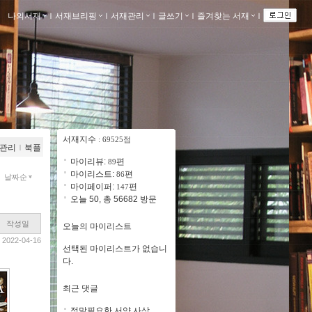
나의서재
ｌ
서재브리핑
ｌ
서재관리
ｌ
글쓰기
ｌ
즐겨찾는 서재
ｌ
서재지수
: 69525점
관리
ｌ
북플
마이리뷰:
편
89
마이리스트:
편
86
날짜순
마이페이퍼:
편
147
오늘 50, 총 56682 방문
작성일
오늘의 마이리스트
2022-04-16
선택된 마이리스트가 없습니
다.
최근 댓글
정말필요한 서양 사상..