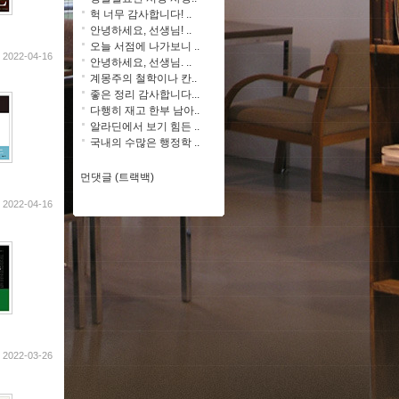
헉 너무 감사합니다! ..
안녕하세요, 선생님! ..
오늘 서점에 나가보니 ..
2022-04-16
안녕하세요, 선생님. ..
계몽주의 철학이나 칸..
좋은 정리 감사합니다...
다행히 재고 한부 남아..
알라딘에서 보기 힘든 ..
국내의 수많은 행정학 ..
먼댓글 (트랙백)
2022-04-16
2022-03-26