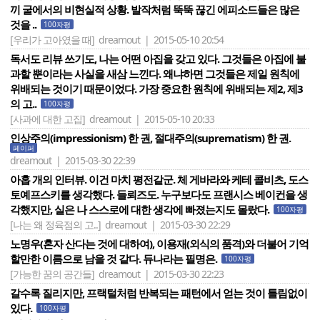
끼 굴에서의 비현실적 상황. 발작처럼 뚝뚝 끊긴 에피소드들은 많은
것을 ..
100자평
[우리가 고아였을 때]
dreamout | 2015-05-10 20:54
독서도 리뷰 쓰기도, 나는 어떤 아집을 갖고 있다. 그것들은 아집에 불
과할 뿐이라는 사실을 새삼 느낀다. 왜냐하면 그것들은 제일 원칙에
위배되는 것이기 때문이었다. 가장 중요한 원칙에 위배되는 제2, 제3
의 고..
100자평
[사과에 대한 고집]
dreamout | 2015-05-10 20:33
인상주의(impressionism) 한 권, 절대주의(suprematism) 한 권.
페이퍼
dreamout | 2015-03-30 22:39
아홉 개의 인터뷰. 이건 마치 평전같군. 체 게바라와 케테 콜비츠, 도스
토예프스키를 생각했다. 들뢰즈도. 누구보다도 프랜시스 베이컨을 생
각했지만, 실은 나 스스로에 대한 생각에 빠졌는지도 몰랐다.
100자평
[나는 왜 정육점의 고..]
dreamout | 2015-03-30 22:29
노명우(혼자 산다는 것에 대하여), 이용재(외식의 품격)와 더불어 기억
할만한 이름으로 남을 것 같다. 듀나라는 필명은.
100자평
[가능한 꿈의 공간들]
dreamout | 2015-03-30 22:23
갈수록 질리지만, 프랙털처럼 반복되는 패턴에서 얻는 것이 틀림없이
있다.
100자평