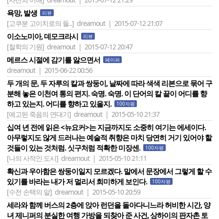
욕망, 발생
리뷰
[고쿠분 고이치로의 들..]
dreamout | 2015-07-12 21:07
이소노미아, 데모크라시
리뷰
[철학의 기원]
dreamout | 2015-07-12 20:47
메르스 시절에 감기를 앓으면서
페이퍼
dreamout | 2015-06-22 00:56
두 개의 문, 두 자루의 칼과 쌍둥이, 날짜에 따라 색색 리본으로 묶어 구
분해 놓은 이천여 통의 편지. 숙명. 숙명. 이 단어의 칼 끝이 어디를 향
하고 있는지. 어디를 향하고 있을지.
100자평
[예고된 죽음의 연대기]
dreamout | 2015-05-10 21:37
십여 년 전에 읽은 <뉴요커>는 지금까지도 소중히 여기는 에세이다.
아무렇지도 않게 드러나는 예술적 취향은 마치 당연히 거기 있어야 할
것들이 있는 것처럼. 싯구처럼 적확한 미장센.
100자평
[나의 사적인 도시]
dreamout | 2015-05-10 21:11
확신과 우아함은 쌍둥이일지 모르겠다. 말에서 문장에서 그렇게 할 수
있기를 바라는 내가 저 멀리서 희미하게 보인다.
100자평
[수전 손택의 말]
dreamout | 2015-05-10 20:59
세라와 함께 버스의 2층에 앉아 런던을 돌아다니느라 허비한 시간, 양
녀 제니퍼의 분실한 여행 가방을 되찾아 준 사건, 상하이의 판자촌 토