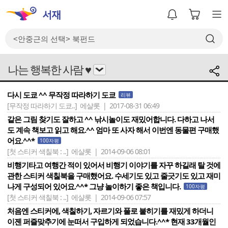
나는 행복한 사람 ♥
다시 도쿄 ^^ 무작정 따라하기 도쿄
리뷰
[무작정 따라하기 도쿄..]
에샬롯 | 2017-08-31 06:49
같은 그림 찾기도 잘하고 ^^ 낚시놀이도 재밌어합니다. 다하고 나서
도 계속 책보고 읽고 해요.^^ 엄마 또 사자 해서 이번엔 동물편 구매했
어요.^^*
100자평
[첫 스티커 색칠북 : ..]
에샬롯 | 2014-09-06 08:01
비행기타고 여행간 적이 있어서 비행기 이야기를 자꾸 하길래 탈 것에
관한 스티커 색칠북을 구매했어요. 수세기도 있고 줄긋기도 있고 재미
나게 구성되어 있어요.^^* 그냥 놀이하기 좋은 책입니다.
100자평
[첫 스티커 색칠북 : ..]
에샬롯 | 2014-09-06 07:57
처음엔 스티커에, 색칠하기, 자르기와 풀로 붙히기를 재밌게 하더니
이젠 퍼즐맞추기에 눈떠서 구입하게 되었습니다.^^* 현재 33개월인