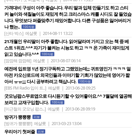
가격대비 구성이 아주 좋습니다. 우리 딸과 입체 만들기도 하고 스티
커 놀이와 색칠놀이도 재밌게 하고 크리스마스 캐롤 시디도 잘 들었습
니다. 무엇보다 퍼즐맞추기 재밌어합니다. 다른 구성품은 잃어버리거
나 했는..
100자평
[산타 박스]
에샬롯 | 2014-08-11 13:22
21개월인 우리딸이 아주 좋합니다. 읽어달라며 가지고 오는 책 중 베
스트 1위죠.^^* 자기가 불켜는 시늉도 하고 ㅋㅋ 온 가족이 재미있게
읽고 있습니다.^^*
100자평
[깜깜해 깜깜해]
에샬롯 | 2013-08-07 06:14
예전에 입트영 1년 정기구독하고 그랬었는데;;; 귀트영인가 ㅋㅋㅋ 얼
마전 카오산로드에 외국인들과 이야기할 기회가 많았는데 영어가 짧
아서 ㅠㅠ;;;; 다시 공부하려고 책삽니다.
100자평
[EBS FM Radio 입이 트..]
에샬롯 | 2013-06-28 09:25
굿모닝팝스무료앱으로 다시듣기할 수 있어좋아요.^^ 7월달에 열공해
보려고 교재구입합니다.
100자평
[이근철의 굿모닝 팝스..]
에샬롯 | 2013-06-28 09:19
방귀가 뿡뿡뿡
리뷰
[방귀가 뿡뿡뿡!]
에샬롯 | 2013-03-23 13:04
우리아기 첫퍼즐
리뷰