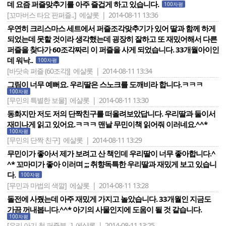
데 요즘 퍼즐맞추기를 아주 즐겁게 하고 있습니다.
100자평
[꼬마버스 타요 판퍼즐..]
에샬롯 | 2014-08-11 13:36
우연히 크리스마스 세트에서 퍼즐조각맞추기가 있어 딸과 함께 하게
되었는데 못할 것이라 생각했는데 굉장히 잘하고 또 재밌어해서 다른
퍼즐을 찾다가 60조각짜리 이 퍼즐을 사게 되었습니다. 33개월아이인
데 워낙..
100자평
[바닷속 퍼즐 (60조각)]
에샬롯 | 2014-08-11 13:34
그림이 너무 예뻐요. 우리딸은 스노크를 도깨비라 합니다.ㅋㅋㅋ
100자평
[무민의 특별한 보물]
에샬롯 | 2014-08-11 13:30
동화지만 저도 저의 단짝친구를 떠올려보았답니다. 우리딸과 둘이서
재미나게 읽고 있어요.ㅋㅋㅋ 맨날 무민이책 읽어줘 이러네요.^^*
100자평
[무민의 단짝 친구]
에샬롯 | 2014-08-11 13:29
무민이가 좋아서 제가 보려고 산 책인데 우리딸이 너무 좋아합니다.^
^* 꼬마미가 좋아 이러며 ;;; 취향독특한 우리딸과 재밌게 보고 있습니
다.
100자평
[무민과 마법의 색깔]
에샬롯 | 2014-08-11 13:28
돌전에 사줬는데 아주 재밌게 가지고 놀았습니다. 33개월인 지금도
가끔 꺼내봅니다.^^* 아기의 사물인지에 도움이 될 것 같습니다.
100자평
[우리 아기 첫 퍼즐북 ..]
에샬롯 | 2014-08-11 13:25