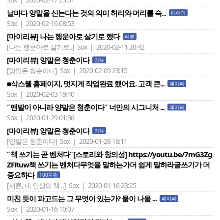
날마다 양말을 신는다는 것의 의미 허리와 머리를 숙...
페이퍼
Sox | 2020-02-16 08:53
[마이리뷰] 나는 행운아로 살기로 했다
리뷰
[나는 행운아로 살기로..]
Sox | 2020-02-11 20:42
[마이리뷰] 양말은 청춘이다
리뷰
[양말은 청춘이다]
Sox | 2020-02-09 23:15
■삭스웰 홈페이지, 멋지게 작업완료 했어요. 고객 큰...
페이퍼
Sox | 2020-02-03 19:40
˝맨발이 아니라 양말은 청춘이다˝ 너만의 시그니처 ...
페이퍼
Sox | 2020-01-29 01:36
[마이리뷰] 양말은 청춘이다
리뷰
[양말은 청춘이다]
Sox | 2020-01-28 16:11
˝책 쓰기는 곧 벤처다˝[스토리와 창의성] https://youtu.be/7mG3Zg
ZFRuw책 쓰기는 벤처다무엇을 말하는가더 쉽게 말하라글쓰기가 더
중요하다
100자평
[서른, 내 인생의 책 ..]
Sox | 2020-01-16 23:25
미친 듯이 파고드는 그 무엇이 있는가? 물이 나올 ...
페이퍼
Sox | 2020-01-16 10:07