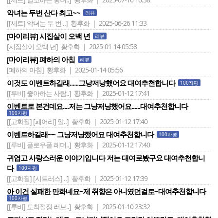
악녀는 두번 산다 최고~~
리뷰
[[세트] 악녀는 두 번 ..]
황후화 | 2025-06-26 11:33
[마이리뷰] 시집살이 오백 년
리뷰
[시집살이 오백 년]
황후화 | 2025-01-14 05:58
[마이리뷰] 폐하의 아침
리뷰
[폐하의 아침]
황후화 | 2025-01-14 05:56
이것도 이벤트하길래......그냥저냥했어요 대여추천합니다
100자평
[[루비] 좋아하는 사람..]
황후화 | 2025-01-12 17:41
이벤트로 본건데요....저는 그냥저냥했어요......대여추천합니다
100자평
[[고화질] [페어리] 알..]
황후화 | 2025-01-12 17:40
이벤트하길래~~ 그냥저냥했어요 대여추천합니다
100자평
[[루비] 플로우풀 레머..]
황후화 | 2025-01-12 17:40
귀엽고 사랑스러운 이야기입니다 저는 대여로봤구요 대여추천합니
다
100자평
[[고화질] [시트러스] ..]
황후화 | 2025-01-12 17:39
아 이건 실패한 만화네요~제 취향은 아니였던걸로~대여추천합니다
100자평
[[루비] 도착절정 러브..]
황후화 | 2025-01-10 23:32