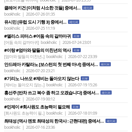
클레어 키건 [이처럼 사소한 것들] 중에서…
페이퍼
bookholic | 2026-07-26 01:35
유시민 [유럽 도시 기행 3] 중에서…
페이퍼
bookholic | 2026-07-25 11:19
#엘리스 피터스 #어둠 속의 갈까마귀
리뷰
[어둠 속의 갈까마귀]
bookholic | 2026-07-24 23:01
#이랑 #엄마와 딸들의 미친년의 역사
리뷰
[엄마와 딸들의 미친년..]
bookholic | 2026-07-22 23:39
안드레아 카탈라노 [보스턴의 첫 번째 마녀] 중에서…
페이퍼
bookholic | 2026-07-20 23:21
#기리노 나쓰오 #제비는 돌아오지 않는다
리뷰
[제비는 돌아오지 않는..]
bookholic | 2026-07-19 15:26
홍선주 [반차 쓰고 복수 좀 하고 오겠습니다] 중에서…
페이퍼
bookholic | 2026-07-19 00:12
#민제이 #회사원도 초능력이 필요해
리뷰
[회사원도 초능력이 필..]
bookholic | 2026-07-18 01:09
최태성 [역사 멘토 최태성의 한국사 : 근현대편] 중에서…
페이퍼
bookholic | 2026-07-16 23:36