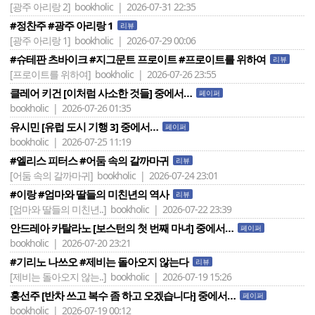
[광주 아리랑 2]
bookholic | 2026-07-31 22:35
#정찬주 #광주 아리랑 1
리뷰
[광주 아리랑 1]
bookholic | 2026-07-29 00:06
#슈테판 츠바이크 #지그문트 프로이트 #프로이트를 위하여
리뷰
[프로이트를 위하여]
bookholic | 2026-07-26 23:55
클레어 키건 [이처럼 사소한 것들] 중에서…
페이퍼
bookholic | 2026-07-26 01:35
유시민 [유럽 도시 기행 3] 중에서…
페이퍼
bookholic | 2026-07-25 11:19
#엘리스 피터스 #어둠 속의 갈까마귀
리뷰
[어둠 속의 갈까마귀]
bookholic | 2026-07-24 23:01
#이랑 #엄마와 딸들의 미친년의 역사
리뷰
[엄마와 딸들의 미친년..]
bookholic | 2026-07-22 23:39
안드레아 카탈라노 [보스턴의 첫 번째 마녀] 중에서…
페이퍼
bookholic | 2026-07-20 23:21
#기리노 나쓰오 #제비는 돌아오지 않는다
리뷰
[제비는 돌아오지 않는..]
bookholic | 2026-07-19 15:26
홍선주 [반차 쓰고 복수 좀 하고 오겠습니다] 중에서…
페이퍼
bookholic | 2026-07-19 00:12