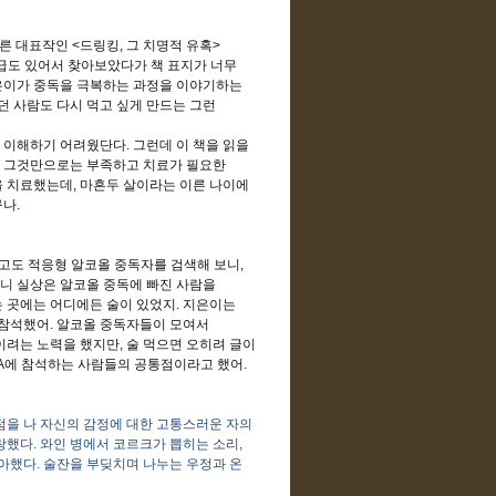
다른 대표작인
<
드링킹
,
그 치명적 유혹
>
급도 있어서 찾아보았다가 책 표지가 너무
지은이가 중독을 극복하는 과정을 이야기하는
던 사람도 다시 먹고 싶게 만드는 그런
을 이해하기 어려웠단다
.
그런데 이 책을 읽을
만 그것만으로는 부족하고 치료가 필요한
을 치료했는데
,
마흔두 살이라는 이른 나이에
구나
.
고도 적응형 알코올 중독자를 검색해 보니
,
니 실상은 알코올 중독에 빠진 사람을
는 곳에는 어디에든 술이 있었지
.
지은이는
 참석했어
.
알코올 중독자들이 모여서
이려는 노력을 했지만
,
술 먹으면 오히려 글이
A
에 참석하는 사람들의 공통점이라고 했어
.
점을 나 자신의 감정에 대한 고통스러운 자의
사랑했다
.
와인 병에서 코르크가 뽑히는 소리
,
좋아했다
.
술잔을 부딪치며 나누는 우정과 온