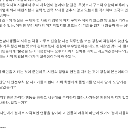
대한 역사적 시점에서 우리 대학인이 걸어야 할 길은
,
무엇보다 구조적 수탈의 배후에 
어떻게 외세 매판자본과 결탁 반민족 작태를 멈추지 않고 있는가를 직시하여 조국의 
 것이다
.
 조국의 현실은
,
독재자 한 사람의 영면이 마치 구약과 적폐의 일소인 양 오도시키려
될 수 있는
,
어쩌면 우리 세대의 미지막일지도 모르는 이 기회를 잃지나 않을까 하는 심
 전남대생들의 시위는 처음 가두로 진출할 때는 최루탄을 쏘는 경찰과 격렬하게 맞선
후 가두 행진 때는 뜻밖에 평화로웠다
.
경찰이 수수방관하는 태도로 나왔던 것이다
.
한
 시민들에게
”
불편을 드려 죄송합니다
.
오후
6
시까지 집회를 마치고 귀교하겠습니다
“
라
때는 시위 행렬을 따라가며 교통정리까지 해주었다
.
 국민을 지키는 것이 군인이듯
,
시민의 생명과 안전을 지키는 것이 경찰의 본분이라
진압 시 안전수칙 잘 지키기를 바란다
.
시위 학생에게 돌멩이를 던지지 말라
.
도망가는 
알겠는가
?“
 지휘관은 과격한 행동을 금하고 시위대를 추격하지 말라
.
사과탄은 안면에 던지지 말
사하라
.
알겠는가
?“
 시민에게 절대로 자극적인 언행을 삼가라
.
시민들의 야유와 비난이 있어도 절대 대응