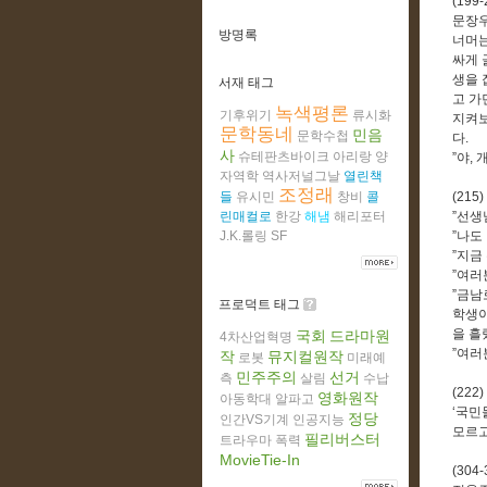
(199-
문장우
방명록
너머
싸게
생을 
서재 태그
고 가
녹색평론
기후위기
류시화
지켜보
문학동네
민음
문학수첩
다
.
사
슈테판츠바이크
아리랑
양
”
야
,
자역학
역사저널그날
열린책
조정래
들
유시민
창비
콜
(215)
린매컬로
한강
해냄
해리포터
”
선생
J.K.롤링
SF
”
나도
”
지금
”
여러
”
금남
프로덕트 태그
학생이
을 흘
국회
드라마원
4차산업혁명
”
여러
작
뮤지컬원작
로봇
미래예
민주주의
선거
측
살림
수납
(222)
영화원작
아동학대
알파고
‘
국민
정당
인간VS기계
인공지능
모르고
필리버스터
트라우마
폭력
MovieTie-In
(304-