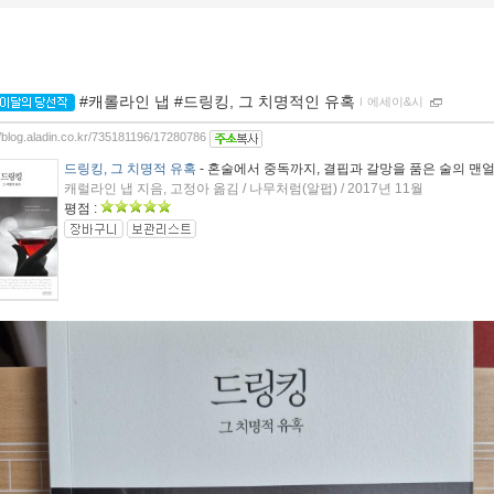
#캐롤라인 냅 #드링킹, 그 치명적인 유혹
ｌ
에세이&시
//blog.aladin.co.kr/735181196/17280786
드링킹, 그 치명적 유혹
- 혼술에서 중독까지, 결핍과 갈망을 품은 술의 맨
캐럴라인 냅 지음, 고정아 옮김 / 나무처럼(알펍) / 2017년 11월
평점 :