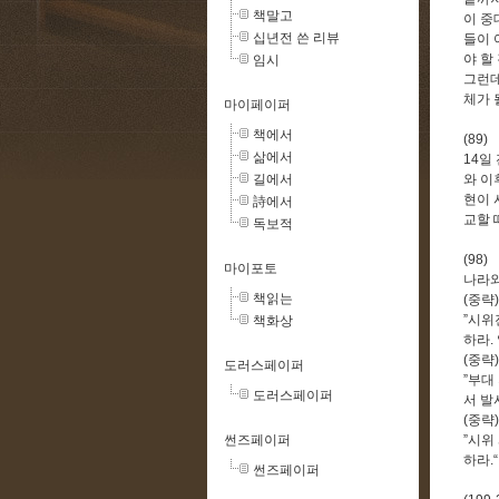
책말고
이 중
십년전 쓴 리뷰
들이 
야 할
임시
그런데
체가 
마이페이퍼
책에서
(89)
삶에서
14
일
길에서
와 이
현이
詩에서
교할 
독보적
(98)
마이포토
나라와
책읽는
(
중략
)
”
시위
책화상
하라
.
(
중략
)
도러스페이퍼
”
부대
도러스페이퍼
서 발
(
중략
)
썬즈페이퍼
”
시위
하라
.“
썬즈페이퍼