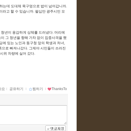
 하는데 도대체 목구멍으로 밥이 넘어갑니까
.
이라고 할 수 있습니까
.
팔십만 광주시민 모
한 청년이 용감하게 상체를 드러냈다
.
머리에
이 그 청년을 향해 가차 없이 집중사격을 했
에 있는 노인과 동구청 앞의 학생과 처녀
,
 쪽으로 빠져나갔다
.
그제야 시민들이 쓰러진
시위 차량에 실어 갔다
.
아요
ｌ
공유하기
ｌ
찜하기
ｌ
ThanksTo