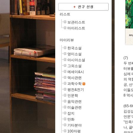
리스트
보관리스트
마이리스트
마이리뷰
한국소설
영미소설
(7)
아시아소설
두 번
그외소설
터뷰를
에세이&시
심에 
역사관련
의 역
과학수학
공
,
선
평전&전기
이들
8
역사
인문학
음악관련
(65-6
미술관련
김성섭
잡지
언문
’
만화
”
민족
기타분야
나
,
끝
100자평
끝까지