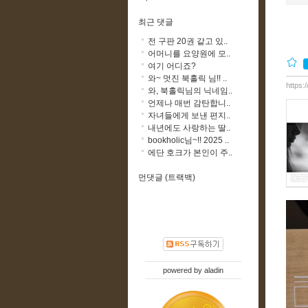
최근 댓글
전 구판 20권 같고 있..
어머니를 요양원에 모..
여기 어디죠?
와~ 멋진 북홀릭 님!! ..
https:
와, 북홀릭님의 닉네임..
언제나 매번 감탄합니..
자녀들에게 보낸 편지..
내년에도 사랑하는 딸..
bookholic님~!! 2025 ..
에단 호크가 본인이 주..
먼댓글 (트랙백)
powered by
aladin