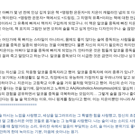
 아빠가 몇 년 전에 인상 깊게 읽은 책
<
명랑한 은둔자
>
의 지은이 캐럴라인 냅의 또 
는 책이란다
. <
명랑한 은둔자
>
책에서도
<
드링킹
,
그 치명적 유혹
>
이라는 책에 대한 언
이라서 그 유혹에 빠져서 책까지 구입하게 되었구나
.
이 책은 알코올 중독에 빠진 
로 아는데
,
책 표지의 그림만 보면 오히려 술을 먹고 싶게 만다는 디자인이구나
.
술 끊었
…
 어딘가에 푹 빠지는 스타일이 아니라서
,
몸에도 좋지 않다는 술에 중독되는 사람들
알코올 중독은 일종의 병이라는 것을 이해했단다
.
물론 자신의 의지가 필요하긴 하지
지은이는 어쩌다 알코올 중독에 빠지게 되었는가
.
안타까운 것은 힘들게 알코올 중독
 걸려 죽고 말았다고 하는구나
.
알코올 중독보다 더 시급한 것은 금연이 아니었나 싶
는 자신을 고도 적응형 알코올 중독자라고 했어
.
알코올 중독자에 여러 종류가 있나
?
 보기에는 사회생활도 잘 하고
,
직장에서도 유능하며 가정까지 잘 꾸려나가데 알고 보
기하더구나
.
지은이는 고등학교 이후 술을 거의 물처럼 먹었다고 했어
.
자신의 손이 가
안 좋다는 것을 알기에
,
끊어보려고 노력하고
AA(Alcoholics Anonymous)
에도 열심히
의 경험을 공유하면서 알코올 중독을 극복하려는 모임이지
…
그렇게 술을 끊거나 줄
진다는 등 늘 술 먹으려는 이유
,
아니 핑계를 찾는다고 했어
.
이는 지은이뿐만 아니라
A
==================
술 마시는 느낌을 사랑했고
,
세상을 일그러뜨리는 그 특별한 힘을 사랑했고
,
정신의 초
 덜 고통스러운 어떤 것들로 옮겨놓는 그 능력을 사랑했다
.
나는 술이 내는 소리도 
따를 때 찰랑거리는 소리
,
유리잔 속에서 얼음이 부딪히는 소리
,
술 마시는 분위기도 
안하게 한데 녹아드는 기분
,
마음에 솟아나는 용기
.