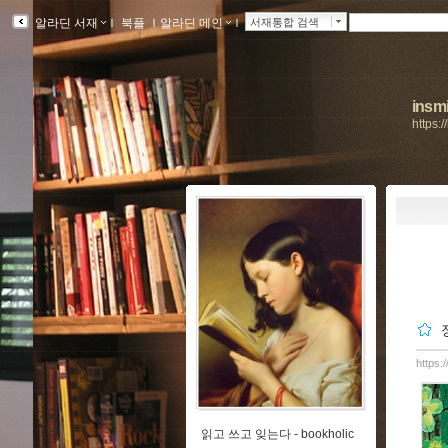
알라딘 서재
ｌ
북플
ｌ
알라딘 메인
ｌ
서재통합 검색
insmi
https:
https:
읽고 쓰고 잊는다 -
bookholic