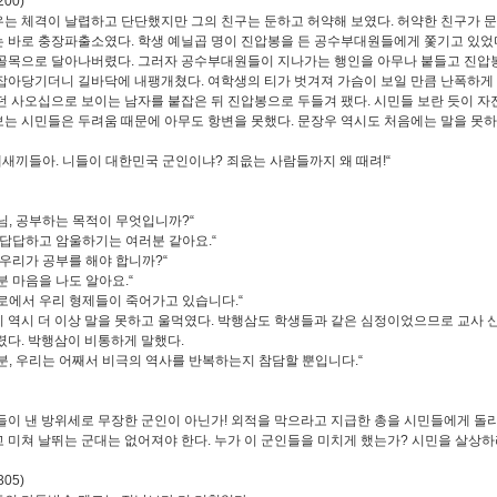
200)
는 체격이 날렵하고 단단했지만 그의 친구는 둔하고 허약해 보였다
.
허약한 친구가 
는 바로 충장파출소였다
.
학생 예닐곱 명이 진압봉을 든 공수부대원들에게 쫓기고 있었
 골목으로 달아나버렸다
.
그러자 공수부대원들이 지나가는 행인을 아무나 붙들고 진압
잡아당기더니 길바닥에 내팽개쳤다
.
여학생의 티가 벗겨져 가슴이 보일 만큼 난폭하게
던 사오십으로 보이는 남자를 붙잡은 뒤 진압봉으로 두들겨 팼다
.
시민들 보란 듯이 자
는 시민들은 두려움 때문에 아무도 항변을 못했다
.
문장우 역시도 처음에는 말을 못
개새끼들아
.
니들이 대한민국 군인이냐
?
죄읎는 사람들까지 왜 때려
!“
님
,
공부하는 목적이 무엇입니까
?“
 답답하고 암울하기는 여러분 같아요
.“
 우리가 공부를 해야 합니까
?“
분 마음을 나도 알아요
.“
로에서 우리 형제들이 죽어가고 있습니다
.“
 역시 더 이상 말을 못하고 울먹였다
.
박행삼도 학생들과 같은 심정이었으므로 교사 
렸다
.
박행삼이 비통하게 말했다
.
분
,
우리는 어째서 비극의 역사를 반복하는지 참담할 뿐입니다
.“
들이 낸 방위세로 무장한 군인이 아닌가
!
외적을 막으라고 지급한 총을 시민들에게 돌
 미쳐 날뛰는 군대는 없어져야 한다
.
누가 이 군인들을 미치게 했는가
?
시민을 살상하
305)