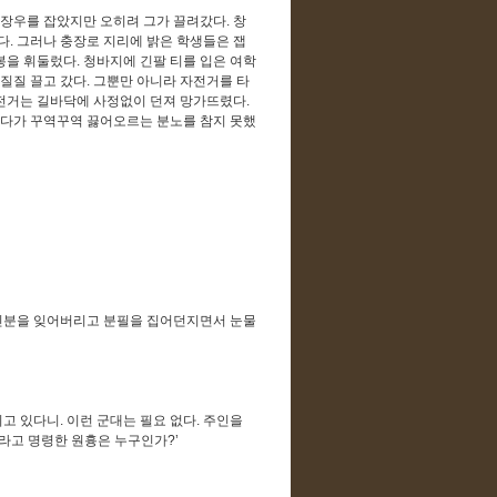
문장우를 잡았지만 오히려 그가 끌려갔다
.
창
다
.
그러나 충장로 지리에 밝은 학생들은 잽
봉을 휘둘렀다
.
청바지에 긴팔 티를 입은 여학
 질질 끌고 갔다
.
그뿐만 아니라 자전거를 타
전거는 길바닥에 사정없이 던져 망가뜨렸다
.
하다가 꾸역꾸역 끓어오르는 분노를 참지 못했
신분을 잊어버리고 분필을 집어던지면서 눈물
리고 있다니
.
이런 군대는 필요 없다
.
주인을
라고 명령한 원흉은 누구인가
?’