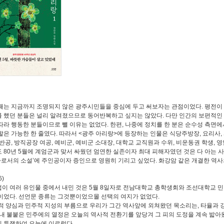
째는 지금까지 조명되지 않은 광주시민들을 중심에 두고 써보자는 관점이었다
.
평전이
 했던 분들은 널리 알려졌으므로 동어반복하고 싶지는 않았다
.
다만 인간의 보편적인
따라 행동한 분들이므로 뺄 이유는 없었다
.
한편
,
나중에 정치를 한 분은 순수성 측면에
할은 가능한 한 줄였다
.
따라서
<
광주 아리랑
>
에 등장하는 인물은 식당주방장
,
요리사
,
반공
,
방직공장 여공
,
예비군
,
예비군 소대장
,
대학교 교직원과 수위
,
비운동권 학생
,
영
도
80
년
5
월에 계엄군과 맞서 싸웠던 엄연한 실존이자 최대 피해자였던 것은 다 아는 
로서의 소설
’
에 주인공이자 증인으로 영원히 기리고 싶었다
.
화강암 같은 개결한 역사
6)
이 여러 유인물 중에서 내민 것은
5
월
8
일자로 전남대학교 총학생회와 조선대학교 민
이었다
.
선언문 종류는 그것뿐이었으몰 선택의 여지가 없었다
.
적 양심과 민주적 지성의 부름으로 우리가 그간 역사앞에 외쳐왔던 목소리는
,
타율과 
내 불붙은 민주에의 열정은 오늘의 역사적 전환기를 앞당겨 그 피의 도정을 계속 밟아
 투쟁하여 오늘에 이르렀다
.