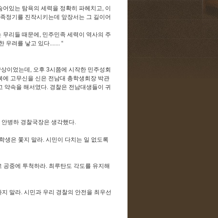
숨어있는 탐욕의 세력을 정확히 파헤치고
,
이
민족정기를 진작시키는데 앞장서는 그 길이어
는 무리들 때문에
,
민주민족 세력이 역사의 주
한 우려를 낳고 있다
....... “
 양상이었는데
,
오후
3
시쯤에 시작한 민주성회
복에 고무신을 신은 전남대 총학생회장 박관
고 약속을 해서였다
.
경찰은 전남대생들이 귀
고 안병하 경찰국장은 생각했다
.
학생은 쫓지 말라
.
시민이 다치는 일 없도록
고 공중에 투척하라
.
최루탄도 각도를 유지해
하지 말라
.
시민과 우리 경찰의 안전을 최우선