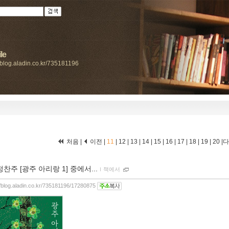
le
//blog.aladin.co.kr/735181196
처음
|
이전
|
11
|
12
|
13
|
14
|
15
|
16
|
17
|
18
|
19
|
20
|
정찬주 [광주 아리랑 1] 중에서...
ｌ
책에서
//blog.aladin.co.kr/735181196/17280875