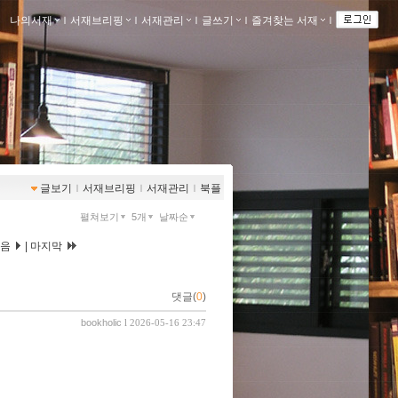
나의서재
ｌ
서재브리핑
ｌ
서재관리
ｌ
글쓰기
ｌ
즐겨찾는 서재
ｌ
글보기
ｌ
서재브리핑
ｌ
서재관리
ｌ
북플
펼쳐보기
5개
날짜순
다음
|
마지막
댓글(
0
)
bookholic
l 2026-05-16 23:47