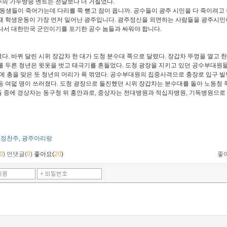
의 가두방송 멘트는 전날보다 더 거칠었다
.
 동생들이 죽어가는데 다리를 쭉 뻗고 잠이 옵니까
.
공수들이 광주 시민을 다 죽이려고
때 학생운동이 가장 먼저 일어난 광주입니다
.
광주정신을 외면하는 사람들을 광주시민
나서 대한민국 군인이기를 포기한 공수 놈들과 싸워야 합니다
.
였다
.
바퀴 달린 시위 장갑차 한 대가 도청 분수대 쪽으로 달렸다
.
장갑차 뚜껑을 열고 
를 두른 청년은 윗옷을 벗고 태극기를 흔들었다
.
도청 광장을 지키고 있던 공수부대원들
에 총을 맞은 듯 청년의 머리가 푹 꺾였다
.
공수부대원의 집중사격으로 충장로 입구 빌딩
등 여덟 명이 쓰러졌다
.
도청 광장으로 돌진했던 시위 장갑차는 분수대를 돌아 노동청
 중에 경상자는 동구청 뒤 홍안과로
,
중상자는 전대병원과 적십자병원
,
기독병원으로 
정찬주
광주아리랑
,
0
)
먼댓글(
0
)
좋아요(
20
)
좋