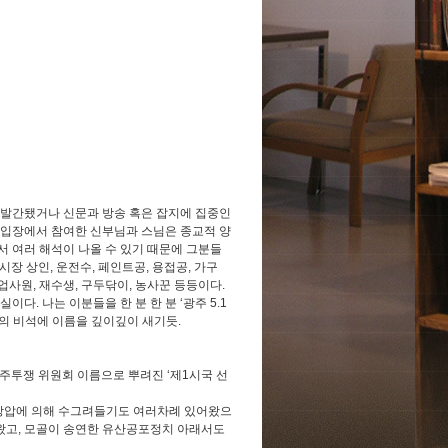
 발간됐거나 신문과 방송 혹은 잡지에 집중인
 입장에서 참여한 신부님과 스님은 종교적 양
서 여러 해석이 나올 수 있기 때문에 그분들
시장 상인
,
운전수
,
페인트공
,
용접공
,
가구
업사원
,
재수생
,
구두닦이
,
농사꾼 등등이다
.
사실이다
.
나는 이분들을 한 분 한 분
‘
광주
5.1
의 비석에 이름을 깊이깊이 새기듯
.
주투쟁 위원회 이름으로 뿌려진
‘
제
1
시국 선
강압에 의해 수그려들기도 여러차례 있어왔으
왔고
,
모골이 송연한 유산공포정치 아래서도