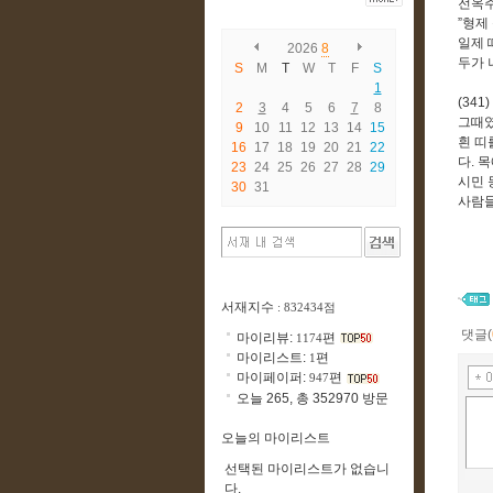
전옥주
”
형제
일제 
2026
8
두가 
S
M
T
W
T
F
S
1
(341)
2
3
4
5
6
7
8
그때
9
10
11
12
13
14
15
흰 띠
16
17
18
19
20
21
22
다
.
목
23
24
25
26
27
28
29
시민 
30
31
사람들
서재지수
: 832434점
댓글(
마이리뷰:
편
1174
마이리스트:
편
1
마이페이퍼:
편
947
오늘 265, 총 352970 방문
오늘의 마이리스트
선택된 마이리스트가 없습니
다.