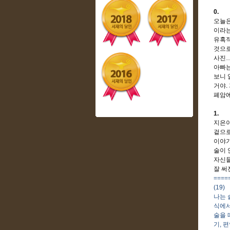
0.
오늘은
이라
유혹적
것으
사진
아빠는
보니 
거야
.
폐암에
1.
지은이
겉으로
이야
술이 
자신들
잘 써
====
(19)
나는 
식에서
술을 
기
,
편