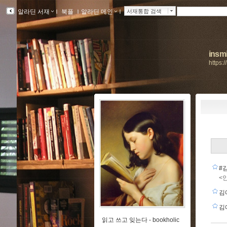
알라딘 서재
ｌ
북플
ｌ
알라딘 메인
ｌ
서재통합 검색
insmi
https:
#
<
김
김
읽고 쓰고 잊는다 -
bookholic