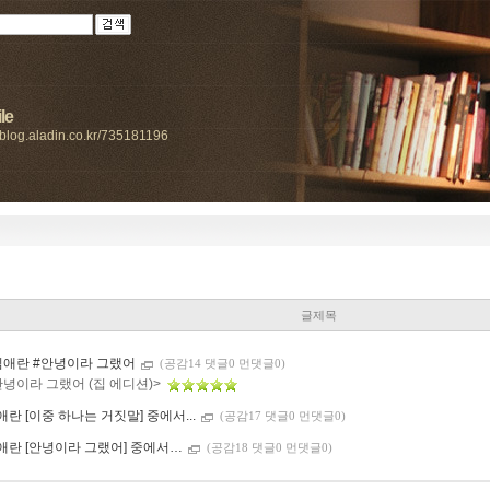
le
//blog.aladin.co.kr/735181196
글제목
김애란 #안녕이라 그랬어
(공감14 댓글0 먼댓글0)
안녕이라 그랬어 (집 에디션)>
애란 [이중 하나는 거짓말] 중에서...
(공감17 댓글0 먼댓글0)
애란 [안녕이라 그랬어] 중에서…
(공감18 댓글0 먼댓글0)