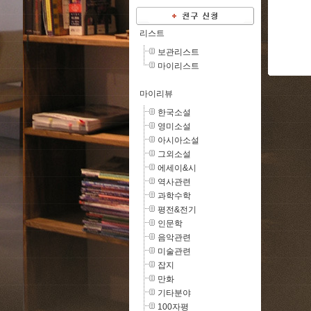
리스트
보관리스트
마이리스트
마이리뷰
한국소설
영미소설
아시아소설
그외소설
에세이&시
역사관련
과학수학
평전&전기
인문학
음악관련
미술관련
잡지
만화
기타분야
100자평