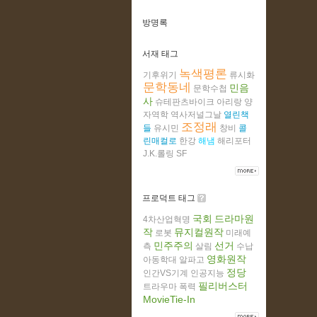
방명록
서재 태그
녹색평론
기후위기
류시화
문학동네
민음
문학수첩
사
슈테판츠바이크
아리랑
양
자역학
역사저널그날
열린책
조정래
들
유시민
창비
콜
린매컬로
한강
해냄
해리포터
J.K.롤링
SF
프로덕트 태그
국회
드라마원
4차산업혁명
작
뮤지컬원작
로봇
미래예
민주주의
선거
측
살림
수납
영화원작
아동학대
알파고
정당
인간VS기계
인공지능
필리버스터
트라우마
폭력
MovieTie-In