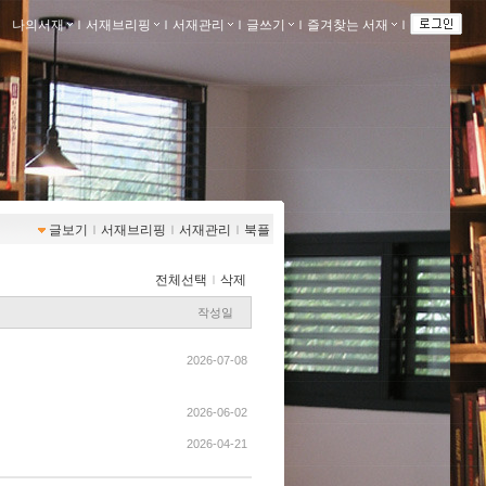
나의서재
ｌ
서재브리핑
ｌ
서재관리
ｌ
글쓰기
ｌ
즐겨찾는 서재
ｌ
글보기
ｌ
서재브리핑
ｌ
서재관리
ｌ
북플
전체선택
ｌ
삭제
작성일
2026-07-08
2026-06-02
2026-04-21