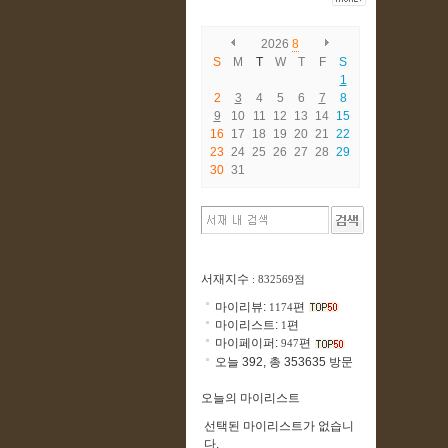
2026
8
S
M
T
W
T
F
S
1
2
3
4
5
6
7
8
9
10
11
12
13
14
15
16
17
18
19
20
21
22
23
24
25
26
27
28
29
30
31
서재지수
: 832569점
마이리뷰:
편
1174
마이리스트:
편
1
마이페이퍼:
편
947
오늘 392, 총 353635 방문
오늘의 마이리스트
선택된 마이리스트가 없습니
다.