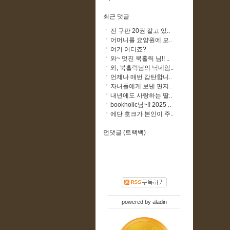
최근 댓글
전 구판 20권 같고 있..
어머니를 요양원에 모..
여기 어디죠?
와~ 멋진 북홀릭 님!! ..
와, 북홀릭님의 닉네임..
언제나 매번 감탄합니..
자녀들에게 보낸 편지..
내년에도 사랑하는 딸..
bookholic님~!! 2025 ..
에단 호크가 본인이 주..
먼댓글 (트랙백)
powered by
aladin