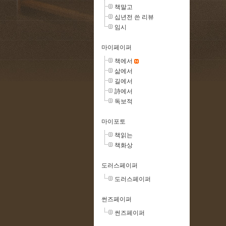
책말고
십년전 쓴 리뷰
임시
마이페이퍼
책에서
삶에서
길에서
詩에서
독보적
마이포토
책읽는
책화상
도러스페이퍼
도러스페이퍼
썬즈페이퍼
썬즈페이퍼