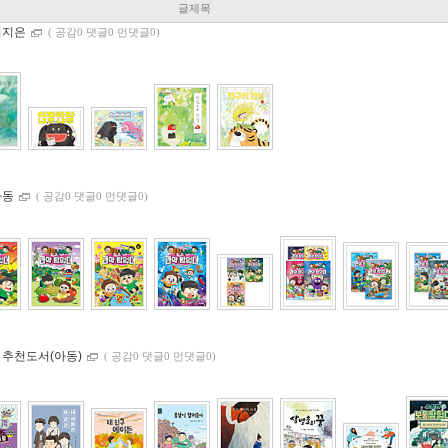
글제목
이지은
(
공감0 댓글0 먼댓글0)
아동
(
공감0 댓글0 먼댓글0)
 추천도서(아동)
(
공감0 댓글0 먼댓글0)