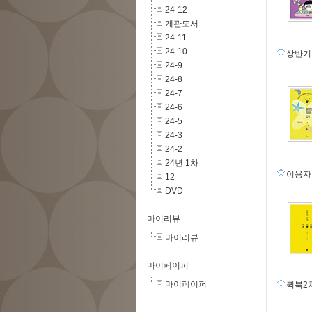
24-12
개관도서
24-11
24-10
상반기
24-9
24-8
24-7
24-6
24-5
24-3
24-2
24년 1차
이용자
12
DVD
마이리뷰
마이리뷰
마이페이퍼
마이페이퍼
퀵북2