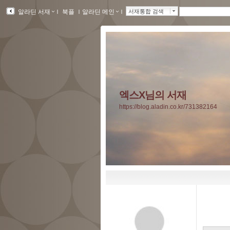
알라딘 서재
ｌ
북플
ｌ
알라딘 메인
ｌ
서재통합 검색
엑스X님의 서재
https://blog.aladin.co.kr/731382164