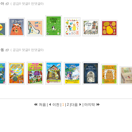
유아
(
공감0 댓글0 먼댓글0)
아동
(
공감0 댓글0 먼댓글0)
처음 |
이전 |
1
|
2
|
다음
|
마지막