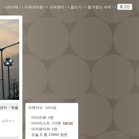
나의서재
ｌ
서재브리핑
ｌ
서재관리
ｌ
글쓰기
ｌ
즐겨찾는 서재
ｌ
관리
ｌ
북플
서재지수
: 4450점
마이리뷰:
편
0
날짜순
마이리스트:
편
250
마이페이퍼:
편
0
오늘 3, 총 13402 방문