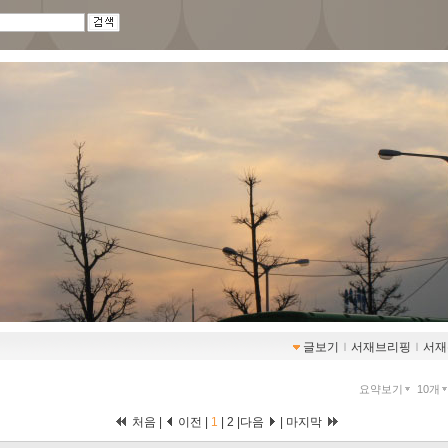
글보기
ｌ
서재브리핑
ｌ
서재
요약보기
10개
처음 |
이전 |
1
|
2
|
다음
|
마지막