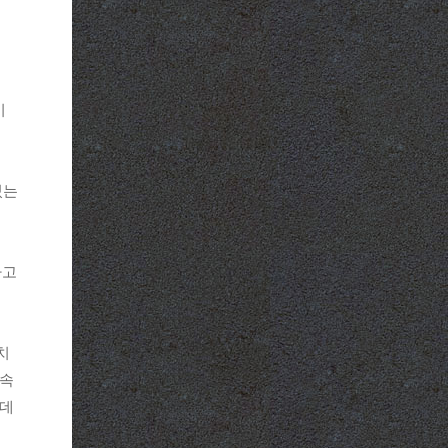
이
있는
하고
 치
 속
 데