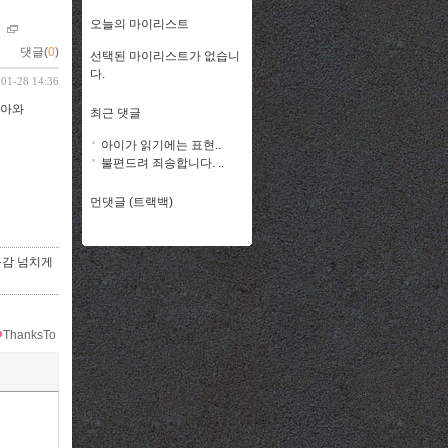
오늘의 마이리스트
뷰
댓글(
0
)
선택된 마이리스트가 없습니
다.
-01-28 14:36
시아와
최근 댓글
아이가 읽기에는 표현..
불편드려 죄송합니다. ..
먼댓글 (트랙백)
동감 넘치게
ThanksTo