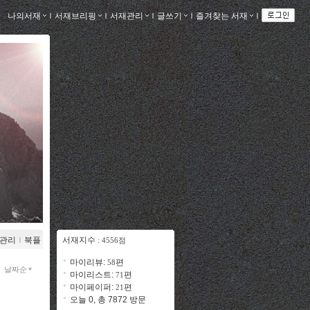
나의서재
ｌ
서재브리핑
ｌ
서재관리
ｌ
글쓰기
ｌ
즐겨찾는 서재
ｌ
관리
ｌ
북플
서재지수
: 4556점
마이리뷰:
편
58
날짜순
마이리스트:
편
71
마이페이퍼:
편
21
오늘 0, 총 7872 방문