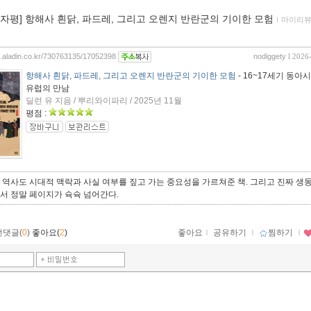
00자평] 항해사 흰닭, 파드레, 그리고 오렌지 반란군의 기이한 모험
ｌ
마이리
og.aladin.co.kr/730763135/17052398
nodiggety
l 2026
항해사 흰닭, 파드레, 그리고 오렌지 반란군의 기이한 모험
- 16~17세기 동아
유럽의 만남
딜런 유 지음 / 뿌리와이파리 / 2025년 11월
평점 :
 역사도 시대적 맥락과 사실 여부를 짚고 가는 중요성을 가르쳐준 책. 그리고 진짜 생
서 정말 페이지가 슉슉 넘어간다.
먼댓글(
0
)
좋아요(
2
)
좋아요
ｌ
공유하기
ｌ
찜하기
ｌ