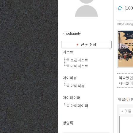
[1
https://bl
-
nodiggety
리스트
보관리스트
마이리스트
마이리뷰
익숙했던
재미있어
마이리뷰
마이페이퍼
댓글(
0
)
마이페이퍼
방명록