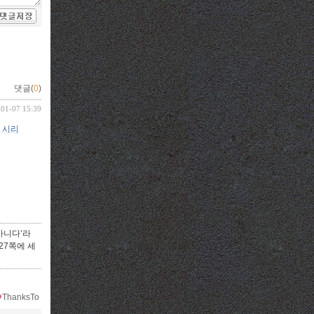
댓글(
0
)
-01-07 15:39
 시리
아니다‘라
127쪽에 세
ThanksTo