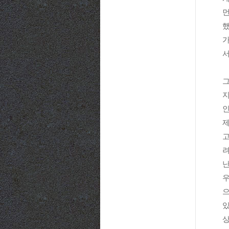
먼
했
가
서
그
지
인
제
고
려
난
우
으
있
상