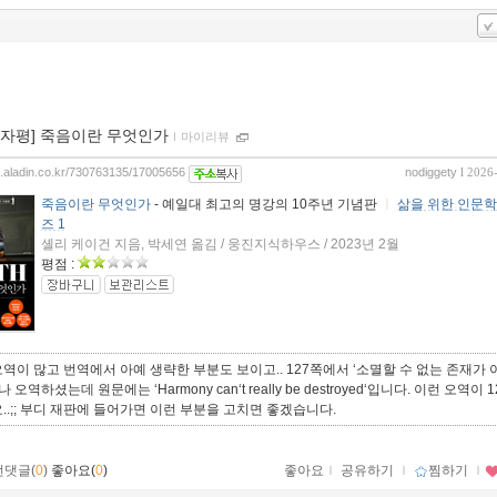
00자평] 죽음이란 무엇인가
ｌ
마이리뷰
og.aladin.co.kr/730763135/17005656
nodiggety
l 2026
죽음이란 무엇인가
- 예일대 최고의 명강의 10주년 기념판
ㅣ
삶을 위한 인문학
즈 1
셸리 케이건 지음, 박세연 옮김 / 웅진지식하우스 / 2023년 2월
평점 :
역이 많고 번역에서 아예 생략한 부분도 보이고.. 127쪽에서 ‘소멸할 수 없는 존재가 
 오역하셨는데 원문에는 ‘Harmony can‘t really be destroyed‘입니다. 이런 오역이 
..;; 부디 재판에 들어가면 이런 부분을 고치면 좋겠습니다.
먼댓글(
0
)
좋아요(
0
)
좋아요
ｌ
공유하기
ｌ
찜하기
ｌ