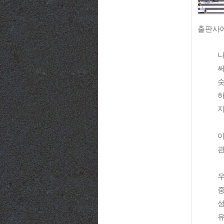
출판사에
나
숫
하
지
이
관
우
중
성