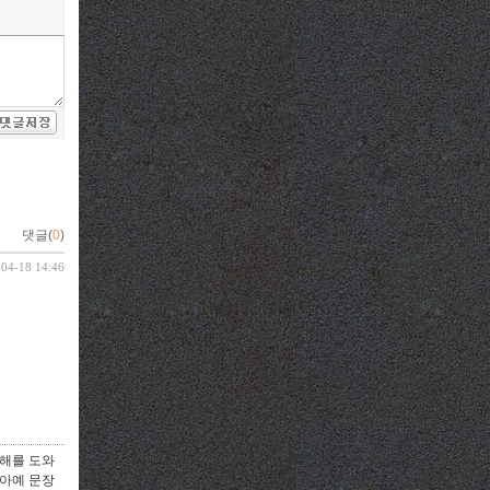
댓글(
0
)
-04-18 14:46
이해를 도와
 아예 문장