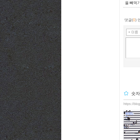
을 빼먹
댓글(
0
)
숫자
https://bl