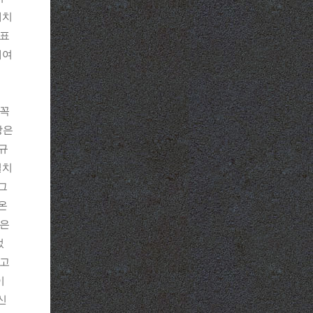
배치
도표
제여
 꼭
장은
 규
걸치
그
온
실은
었
키고
이
신