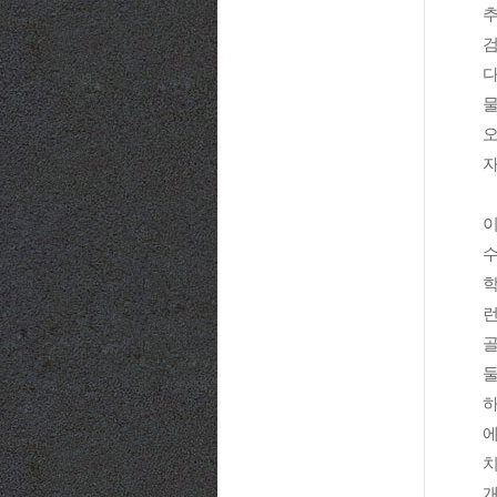
추
검
다
물
오
자
이
수
학
런
골
둘
하
에
치
개