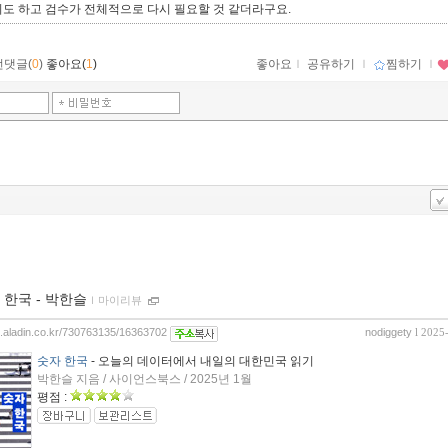
기도 하고 검수가 전체적으로 다시 필요할 것 같더라구요.
먼댓글(
0
)
좋아요(
1
)
좋아요
ｌ
공유하기
ｌ
찜하기
ｌ
 한국 - 박한슬
ｌ
마이리뷰
og.aladin.co.kr/730763135/16363702
nodiggety
l 2025
숫자 한국
- 오늘의 데이터에서 내일의 대한민국 읽기
박한슬 지음 / 사이언스북스 / 2025년 1월
평점 :