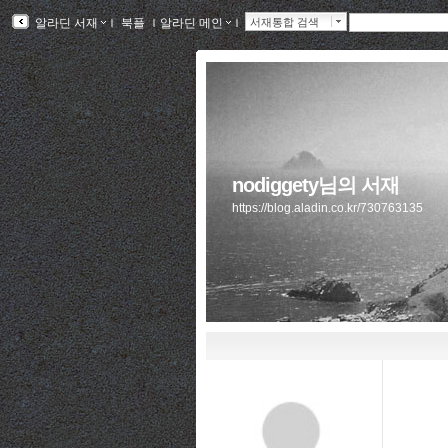
알라딘 서재
ｌ
북플
ｌ
알라딘 메인
ｌ
서재통합 검색
nodiggety님의 서재
https://blog.aladin.co.kr/730763135