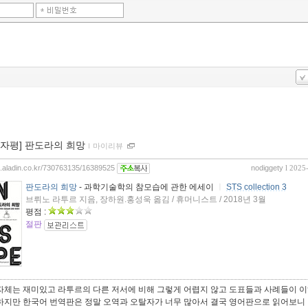
00자평] 판도라의 희망
ｌ
마이리뷰
og.aladin.co.kr/730763135/16389525
nodiggety
l 2025
판도라의 희망
- 과학기술학의 참모습에 관한 에세이
ㅣ
STS collection 3
브뤼노 라투르 지음, 장하원.홍성욱 옮김 / 휴머니스트 / 2018년 3월
평점 :
절판
 자체는 재미있고 라투르의 다른 저서에 비해 그렇게 어렵지 않고 도표들과 사례들이 
 하지만 한국어 번역판은 정말 오역과 오탈자가 너무 많아서 결국 영어판으로 읽어보니