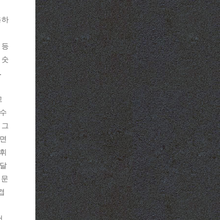
설
용하
 등
 숫
.
고
 수
 그
보면
 휘
전달
때문
겹
서