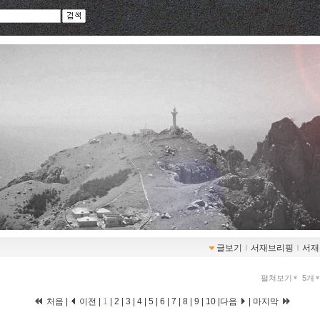
글보기
ｌ
서재브리핑
ｌ
서재
펼쳐보기
5개
처음 |
이전 |
1
|
2
|
3
|
4
|
5
|
6
|
7
|
8
|
9
|
10
|
다음
|
마지막