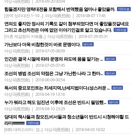
야상곡(夜想曲) | 2018-09-20 00:04
힘들겠지만 영락대전을 포함해서 번역했음 얼마나 좋았을까.
100자평
[완역 성리대전 1~10 ..]
야상곡(夜想曲) | 2018-08-07 17:45
연의도 좋지만 정사의 기록도 같이 첨부되었다면 더 좋았을것같네요
그리고 초선차전은 아예 없던 이야기인걸로 알고 있습니다.
100자평
[마흔 제갈량의 지혜를..]
야상곡(夜想曲) | 2018-07-29 05:31
가난보다 더욱 비참한것이 바로 문맹이다.
페이퍼
야상곡(夜想曲) | 2018-07-05 08:09
인간은 결국 시절에 따라 운명의 파도에 몸을 맡기는 ...
페이퍼
야상곡(夜想曲) | 2018-07-05 07:45
조선의 병법 조선의 약점은 그냥 가난한 나라 그 한마...
페이퍼
야상곡(夜想曲) | 2018-06-09 00:54
독서의 중요포인트는 치세지덕,난세지법이다.(성스러운 ...
페이퍼
야상곡(夜想曲) | 2018-04-19 13:16
누가 뭐라고 해도 임진년 이후에 조선은 반드시 필망했...
페이퍼
야상곡(夜想曲) | 2018-04-10 23:29
당대의 책사들과 참모진,비서들과 청소년들이 반드시 시청해야할 드
라마!!!!!!!!!!!!!
100자평
[KBS 대하드라마 : 정..]
야상곡(夜想曲) | 2018-04-03 16:02