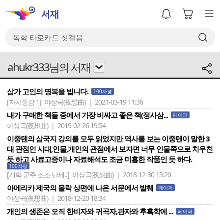
ahukr333님의 서재
삼가 고인의 명복을 빕니다.
100자평
[자치통감 1]
야상곡(夜想曲) | 2021-03-19 11:36
내가 구매한 책들 중에서 가장 비싸고 좋은 책(정사삼...
페이퍼
야상곡(夜想曲) | 2019-02-26 19:54
이중텐의 삼국지 강의를 모두 읽었지만 역사를 보는 이중텐이 말한 3
대 관점인 시대,인물,개인의 관점에서 보자면 너무 인물쪽으로 치우친
듯 하고 사료고증이나 자료해석도 조금 미흡한 작품인 듯 하다.
100자평
[개혁 군주 조조 난세..]
야상곡(夜想曲) | 2018-12-30 15:20
아메리카 제국의 몰락 상편에 나온 서문에서 발췌
페이퍼
야상곡(夜想曲) | 2018-12-20 18:34
개인의 생존은 오직 한비자와 귀곡자,관자와 후흑학에 ...
페이퍼