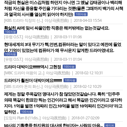
작금의 현실은 미스김처럼 하던지 아니면 그 옜날 강태공이나 백리해
처럼 자신을 중용할 주인을 기다리는 것뿐(물론 그때까지 백가의 서책
과 열국의 사서를 열심히 읽어야 하지만)
100자평
[KBS 드라마 직장의 신..]
야상곡(夜想曲) | 2018-04-03 15:54
확실히 AI에 맞서 싸울만한 직종은 해커밖에는 없는것같네요.
100자평
[유령 O.S.T.]
야상곡(夜想曲) | 2018-03-11 01:06
현대세계의 3대 무기가 핵,언변,컴퓨터라는 말이 있다고 예전에 들었
던 기억이 있었는데 컴퓨터가 왜 무서운지 알게한 드라마였네요.
100자평
[유령 O.S.T.]
야상곡(夜想曲) | 2018-03-11 01:04
드라마 대박이요!!!!!!!!!역시 고현정
100자평
[MBC 드라마 여왕의 교..]
야상곡(夜想曲) | 2018-02-12 10:31
드라마가 훨씬더 대박이에요!!!!!!!!!!
100자평
[SBS 드라마 돈의 화신..]
야상곡(夜想曲) | 2018-02-12 10:29
제게는 정말 주옥같던 명대사가 참 많았던것같습니다. 특히 “민주주
의때 똑같이 한표만 찍는 인간이라고 해서 똑같은 인간이라고 생각하
지마. 1억을 벌면 1억짜리 인간,10억을 벌면 10억짜리 인간이야”라고
말하던 ..
100자평
[도망자 Plan B (11dis..]
야상곡(夜想曲) | 2018-01-27 02:09
M사의 기황후중 하지원의 대사에 한비자는 사람의 마음...
페이퍼