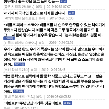
청두에서 좋은 것을 보고 느낀 것들~~
리뷰
[좋은 시절을 만나러 ..]
봄덕 | 2019-10-31 07:07
70가지 이국적인 물건으로 세계를 만나다~
리뷰
[70가지 별난 물건으로..]
봄덕 | 2019-10-26 05:30
<비틀즈 피아노 스코어>비틀즈를 내 손으로 연주할 수 있는 책이기에
무엇보다 반갑습니다. 비틀즈의 곡은 모두 명곡이기에 듣고 또 듣
고.......세월이 좋아져서 볼수록 좋습니다. ˝본 리뷰는출판사 경품 이..
100자평
[비틀즈 피아노 스코어..]
봄덕 | 2019-10-24 03:59
우리가 알던 왕도 우리와 똑같다는 생각이 듭니다. 겉으로는 우아하지
만 속으로는 애끓는 청춘이었다는 것이죠. 직진남, 순정남, 열정남, 순
정남, 의리남 등 사연이 많던 왕실이기에 더욱 로맨스 스토리에 끌렸
던 이..
100자평
[조선 왕실 로맨스]
봄덕 | 2019-10-24 03:48
해법 문학으로 필독해야 할 문학 작품도 만나고 공부도 하고..... 짧은
기간에 많은 작품을 만나는 게 싶지않지만 꼭 필요한 부분을 모은 수
험생을 위한 책이기에 추천합니다. 해법으로 공부한 1인입니다. 마니
아랍..
100자평
[해법 문학 세트 - 전5..]
봄덕 | 2019-08-06 05:32
[이벤트]19주년당신의기록_댓글이벤트
페이퍼
봄덕 | 2018-07-05 11:13