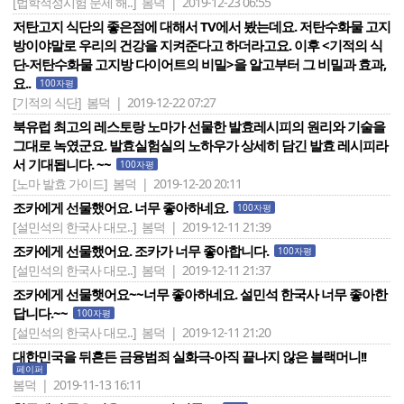
[법학적성시험 문제 해..]
봄덕 | 2019-12-23 06:55
저탄고지 식단의 좋은점에 대해서 TV에서 봤는데요. 저탄수화물 고지
방이야말로 우리의 건강을 지켜준다고 하더라고요. 이후 <기적의 식
단-저탄수화물 고지방 다이어트의 비밀>을 알고부터 그 비밀과 효과,
요..
100자평
[기적의 식단]
봄덕 | 2019-12-22 07:27
북유럽 최고의 레스토랑 노마가 선물한 발효레시피의 원리와 기술을
그대로 녹였군요. 발효실험실의 노하우가 상세히 담긴 발효 레시피라
서 기대됩니다. ~~
100자평
[노마 발효 가이드]
봄덕 | 2019-12-20 20:11
조카에게 선물했어요. 너무 좋아하네요.
100자평
[설민석의 한국사 대모..]
봄덕 | 2019-12-11 21:39
조카에게 선물했어요. 조카가 너무 좋아합니다.
100자평
[설민석의 한국사 대모..]
봄덕 | 2019-12-11 21:37
조카에게 선물햇어요~~너무 좋아하네요. 설민석 한국사 너무 좋아한
답니다.~~
100자평
[설민석의 한국사 대모..]
봄덕 | 2019-12-11 21:20
대한민국을 뒤흔든 금융범죄 실화극-아직 끝나지 않은 블랙머니!!
페이퍼
봄덕 | 2019-11-13 16:11