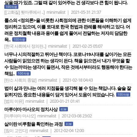
싶을 때가 있죠. 그럴 때 같이 있어주는 건 생각보다 큰 힘이 됩니다.
100자평
[[고화질] 툇마루에서 ..]
minimalist | 2021-05-31 21:37
롤스의 <정의론>을 비롯한 사회정의에 관한 이론들을 이해하기 쉽게
정리하고 있으며, 이를 토대로 한국 헌법과 판례를 해석하고 있다. 어
려운 정치철학 내용과 용어를 쉽게 풀어서 전달하는 저자의 담담한
목..
100자평
[한국 사회에서 정의란..]
minimalist | 2021-02-25 05:07
너무나 시의적절하고 뛰어난 책이다. 코로나19시대를 살아가는 모든
사람들이 읽었으면 하는 생각이 든다. 책을 읽으면서 ‘내가 무엇을 할
수 있는까‘라는 생각이 들면서, 작은 것에서부터라도 행동해야 한다는
책임..
100자평
[탄소 사회의 종말]
minimalist | 2021-02-18 04:43
법이 삶과 만나는 여러 지점들을 생각해 볼 수 있는 책입니다. 술술 잘
읽히지만, 중요한 내용들이 담겨 있어서 도움이 되었습니다.
100자평
[법의 이유]
minimalist | 2020-01-21 01:41
마루야마 마사오의 정치사상
리뷰
[마루야마 마사오]
minimalist | 2012-03-08 23:02
삶이란 비루함을 확인하는 과정
리뷰
[침이 고인다]
minimalist | 2012-02-04 12:00