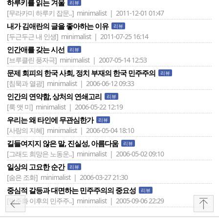
하루키를 읽는 겨울
리뷰
[무라카미 하루키 잡문..]
minimalist | 2011-12-01 01:47
내가 김애란의 글을 좋아하는 이유
리뷰
[두근두근 내 인생]
minimalist | 2011-07-25 16:14
인간애를 갖는 시선
리뷰
[브루클린 풍자극]
minimalist | 2007-05-14 12:53
문제 회피의 한국 사회, 정치 부재의 한국 민주주의
리뷰
[침묵과 열광]
minimalist | 2006-06-12 09:33
인간의 연약함, 상처의 연쇄고리
리뷰
[룩 앳 미]
minimalist | 2006-05-22 12:19
우리는 왜 타인에 무관심한가
리뷰
[사랑의 지혜]
minimalist | 2006-05-04 18:10
길들여지지 않은 말, 진실성, 아름다움
리뷰
[그래도 희망은 노동운..]
minimalist | 2006-05-02 09:10
일상의 고요한 순간
리뷰
[숨은 조화]
minimalist | 2006-03-27 21:30
중심적 갈등과 대면하는 민주주의의 중요성
리뷰
[민주화 이후의 민주주..]
minimalist | 2005-09-06 22:29