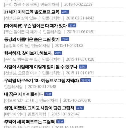
[논리 짱짱 주장 팍팍]
민들레처럼 | 2018-10-02 22:39
21세기 미래교육 발도르프 교육
리뷰
[선생님은 살아 있는 ..]
민들레처럼 | 2018-02-21 14:43
[마이리뷰] 무슨 일이든 다 때가 있다
리뷰
[무슨 일이든 다 때가 ..]
민들레처럼 | 2015-11-06 01:31
동강의 아름다운 숨은 그림 찾기
리뷰
[동강의 아이들]
민들레처럼 | 2015-11-04 01:02
행복하자. 찾아보자. 해보자.
리뷰
[우리도 행복할 수 있..]
민들레처럼 | 2015-11-03 01:20
사람이 사람에게 이렇게 힘이 될 수 있구나
리뷰
[선생님, 요즘은 어떠..]
민들레처럼 | 2015-11-01 01:31
우리말 바로쓰기 18 - 예능프로그램 자막(2)
페이퍼
민들레처럼 | 2015-10-31 23:48
내 꿈은 저 아이들이다
리뷰
[이오덕 일기 2 : 내 ..]
민들레처럼 | 2015-10-29 00:10
생명, 따뜻함, 그리고 사랑이 담긴 그림책
리뷰
[삐약이 엄마]
민들레처럼 | 2015-10-18 21:47
추억이 새록 떠오르는 그림책
리뷰
[장수탕 선녀님]
민들레처럼 | 2015-10-16 15:55