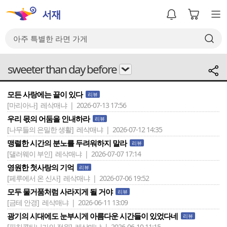
sweeter than day before
모든 사랑에는 끝이 있다
리뷰
[마리아나]
레삭매냐 | 2026-07-13 17:56
우리 몫의 어둠을 인내하라
리뷰
[나무들의 은밀한 생활]
레삭매냐 | 2026-07-12 14:35
맹렬한 시간의 분노를 두려워하지 말라
리뷰
[댈러웨이 부인]
레삭매냐 | 2026-07-07 17:14
영원한 첫사랑의 기억
리뷰
[페루에서 온 신사]
레삭매냐 | 2026-07-06 19:52
모두 물거품처럼 사라지게 될 거야
리뷰
[금테 안경]
레삭매냐 | 2026-06-11 13:09
광기의 시대에도 눈부시게 아름다운 시간들이 있었다네
리뷰
[핀치콘티니가의 정원]
레삭매냐 | 2026-06-10 11:15