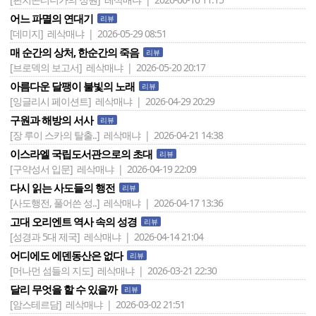
어느 파멸의 연대기
리뷰
[데미지]
레삭매냐 | 2026-05-29 08:51
매 순간의 상처, 한순간의 죽음
리뷰
[브로덱의 보고서]
레삭매냐 | 2026-05-20 20:17
아름다운 달팽이 불빛의 노래
리뷰
[잉글리시 페이션트]
레삭매냐 | 2026-04-29 20:29
구원과 해방의 서사
리뷰
[장 루이 스카의 탈출..]
레삭매냐 | 2026-04-21 14:38
이스라엘 국립도서관으로의 초대
리뷰
[구약성서 입문]
레삭매냐 | 2026-04-19 22:09
다시 읽는 사도들의 행전
리뷰
[사도행전, 풀어쓴 성..]
레삭매냐 | 2026-04-17 13:36
고대 오리엔트 역사 속의 성경
리뷰
[성경과 5대 제국]
레삭매냐 | 2026-04-14 21:04
어디에도 에덴동산은 없다
리뷰
[머나먼 섬들의 지도]
레삭매냐 | 2026-03-21 22:30
달리 무엇을 할 수 있을까
리뷰
[암스테르담]
레삭매냐 | 2026-03-02 21:51