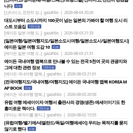
니다
리뷰
[산티아고, 천천히 걷..]
gazahbs | 2026-08-04 20:26
대도시부터 소도시까지 100곳이 넘는 일본의 가봐야 할 여행 도시 리
스트 모음집
100자평
[에이든 일본 여행 도..]
gazahbs | 2026-08-03 21:33
[일본여행/일본여행지도/일본소도시여행/일본소도시/일본여행도시]
에이든 일본 여행 도감 10
리뷰
[에이든 일본 여행 도..]
gazahbs | 2026-08-03 21:31
에이든 국내여행 맵북으로 만나볼 수 있는 전국 5천여 곳의 관광지와
그에 대한 관련 정보
100자평
[에이든 국내여행 맵북..]
gazahbs | 2026-08-03 21:01
[전국여행지도/국내여행/여행지도] 에이든 국내여행 맵북 KOREA M
AP BOOK
리뷰
[에이든 국내여행 맵북..]
gazahbs | 2026-08-03 20:58
유럽 여행 에세이이자 여행서 출판사의 경영(생존) 에세이이기도 한
흥미로운 책이다.
100자평
[우리는 목적지를 묻지..]
gazahbs | 2026-08-02 15:55
[유럽여행/벨기에/네덜란드/독일/여행에세이] 우리는 목적지를 묻지
않기로 했다
리뷰