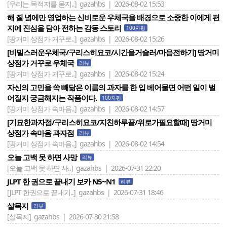
[우리는 목적지를 묻지..]
gazahbs | 2026-08-02 15:53
해 질 녘에만 영업하는 신비로운 우체국을 배경으로 소중한 이에게 편
지에 진심을 담아 전하는 감동 스토리
100자평
[땅거미 상점가 거꾸로..]
gazahbs | 2026-08-02 15:26
[비밀스러운우체국/구리스히요코/시간을거슬러/마음전하기] 땅거미
상점가 거꾸로 우체국
리뷰
[땅거미 상점가 거꾸로..]
gazahbs | 2026-08-02 15:24
자신의 고민을 쏙 빼닮은 이름의 과자를 한 입 베어물면 어떤 일이 벌
어질지 궁금해지는 작품이다.
100자평
[땅거미 상점가 속마음..]
gazahbs | 2026-08-02 14:57
[기묘한과자점/구리스히요코/지친하루끝/위로가필요할때] 땅거미
상점가 속마음 과자점
리뷰
[땅거미 상점가 속마음..]
gazahbs | 2026-08-02 14:54
오늘 고백 못 하면 사망
리뷰
[오늘 고백 못 하면 사..]
gazahbs | 2026-07-31 22:20
JLPT 한 권으로 끝내기 보카 N5~N1
리뷰
[JLPT 한권으로 끝내기..]
gazahbs | 2026-07-31 18:46
살목지
리뷰
[살목지]
gazahbs | 2026-07-30 21:58