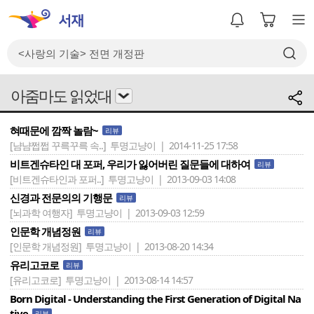
아줌마도 읽었대
혀때문에 깜짝 놀람~
리뷰
[냠냠쩝쩝 꾸륵꾸륵 속..]
투명고냥이 | 2014-11-25 17:58
비트겐슈타인 대 포퍼, 우리가 잃어버린 질문들에 대하여
리뷰
[비트겐슈타인과 포퍼..]
투명고냥이 | 2013-09-03 14:08
신경과 전문의의 기행문
리뷰
[뇌과학 여행자]
투명고냥이 | 2013-09-03 12:59
인문학 개념정원
리뷰
[인문학 개념정원]
투명고냥이 | 2013-08-20 14:34
유리고코로
리뷰
[유리고코로]
투명고냥이 | 2013-08-14 14:57
Born Digital - Understanding the First Generation of Digital Na
tive
리뷰