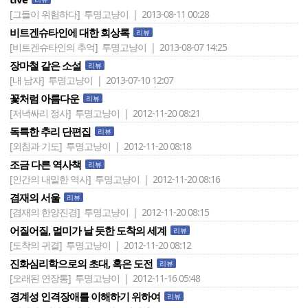
[그들이 위험하다]
투명고냥이 | 2013-08-11 00:28
비트겐슈타인에 대한 회상록
리뷰
[비트겐슈타인의 추억]
투명고냥이 | 2013-08-07 14:25
장마철 같은 소설
리뷰
[내 남자]
투명고냥이 | 2013-07-10 12:07
꽃처럼 아름다운
리뷰
[저녁싸리 정사]
투명고냥이 | 2012-11-20 08:21
독특한 추리 단편집
리뷰
[외침과 기도]
투명고냥이 | 2012-11-20 08:18
조금 다른 역사책
리뷰
[인간의 내밀한 역사]
투명고냥이 | 2012-11-20 08:16
겸재의 서울
리뷰
[겸재의 한양진경]
투명고냥이 | 2012-11-20 08:15
어질어질, 멀미가 날 듯한 도착의 세계
리뷰
[도착의 귀결]
투명고냥이 | 2012-11-20 08:12
진화심리학으로의 초대, 혹은 도전
리뷰
[오래된 연장통]
투명고냥이 | 2012-11-16 05:48
경계성 인격장애를 이해하기 위하여
리뷰