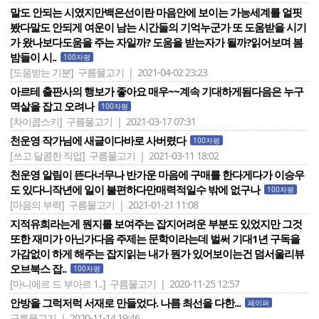
말도 안되는 시였지만백은선이란 마음안에 보이는 가능세계를 얼핏
봤다말도 안되게 여운이 남는 시간들의 기억누군가 또 도움받을 시기
가 왔나보다도움을 주는 자일까? 도움을 받는자가 될까?읽어보며 봄
밤들이 시..
100자평
[도움받는 기분]
구름물고기 | 2021-04-02 23:23
아르테 출판사의 행보가 좋아요 매우~~계속 기대하게됨다음은 누구
멱살을 잡고 오려나
100자평
[차이콥스키]
구름물고기 | 2021-03-17 07:31
천운영 작가님에 새글이다바로 사버렸다
100자평
[쓰고 달콤한 직업]
구름물고기 | 2021-03-11 18:02
천운영 알림이 뜬다너무나 반가운 마음에 구매를 한다게다가 이승우
도 있다니작년에 일이 불편하다만매력적일수 밖에 없구나
100자평
[마음의 부력]
구름물고기 | 2021-01-21 11:08
지적유희라는게 뭔지를 보여주는 잡지어려운 부분도 있었지만 그것
또한 재미가 아닌가다음 주제는 문학이라는데 벌써 기대1년 구독을
가감없이 하게 해주는 잡지읽는 내가 뭔가 있어보이는건 덤서울리뷰
오브북스 잡..
100자평
[마니에르 드 부아르 1..]
구름물고기 | 2020-11-25 12:57
안방을 그럭저럭 서재로 만들었다. 나름 최선을 다한...
페이퍼
구름물고기 | 2020-11-14 19:46