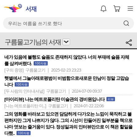
구름물고기님의 서재
네가 있음에 불행도 슬픔도 존재하지 않았다. 너의 부재에 슬픔 자체
를 삼켜버렸다.
100자평
[구의 증명]
구름물고기 | 2025-02-23 23:23
햇볕에서 그늘아래로평범이 비범함으로새로운 만남이 정말 고맙습
니다
100자평
[두 사람의 인터내셔널]
구름물고기 | 2024-07-09 09:37
[마이리뷰] 나는 메트로폴리탄 미술관의 경비원입니다
리뷰
[나는 메트로폴리탄 미..]
구름물고기 | 2024-01-22 22:06
그의 영화를 바라보고 있으면 담담하게 다가오는 느낌이 묵직하고 불
편하지만 그게 나쁘지가 않다. 그의 시선이 만들어진 일부분을 책으로
나마 엿보는 즐거움이 있다. 정성일과의 인터뷰만으로 이 책은 할일을
다했..
100자평