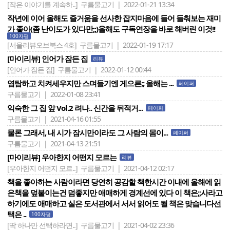
[작은 이야기를 계속하..]
구름물고기 | 2022-01-21 13:34
작년에 이어 올해도 즐거움을 선사한 잡지마음에 들어 들춰보는 재미
가 좋아(좀 난이도가 있다만;;)올해도 구독연장을 바로 해버린 이것!!
100자평
[서울리뷰오브북스 4호]
구름물고기 | 2022-01-19 17:17
[마이리뷰] 인어가 잠든 집
리뷰
[인어가 잠든 집]
구름물고기 | 2022-01-12 00:44
염탐하고 치켜세우지만 스며들기엔 게으른;; 올해는 ...
페이퍼
구름물고기 | 2022-01-08 23:41
익숙한 그 집 앞 Vol.2 려나.. 신간을 뒤적거...
페이퍼
구름물고기 | 2021-04-16 01:55
물론 그래서, 내 시가 잠시만이라도 그 사람의 몸이...
페이퍼
구름물고기 | 2021-04-13 21:51
[마이리뷰] 우아한지 어떤지 모르는
리뷰
[우아한지 어떤지 모르..]
구름물고기 | 2021-04-12 02:17
책을 좋아하는 사람이라면 당연히 공감할 책한시간 이내에 올해에 읽
은책을 덮붙이는건 덤좋지만 애매하게 경계선에 있다 이 책은;;사라고
하기에도 애매하고 실은 도서관에서 서서 읽어도 될 책은 맞습니다선
택은 ..
100자평
[딱 하나만 선택하라면..]
구름물고기 | 2021-04-02 23:36