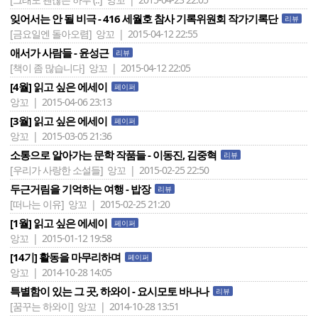
잊어서는 안 될 비극 - 416 세월호 참사 기록위원회 작가기록단
리뷰
[금요일엔 돌아오렴]
앙꼬 | 2015-04-12 22:55
애서가 사람들 - 윤성근
리뷰
[책이 좀 많습니다]
앙꼬 | 2015-04-12 22:05
[4월] 읽고 싶은 에세이
페이퍼
앙꼬 | 2015-04-06 23:13
[3월] 읽고 싶은 에세이
페이퍼
앙꼬 | 2015-03-05 21:36
소통으로 알아가는 문학 작품들 - 이동진, 김중혁
리뷰
[우리가 사랑한 소설들]
앙꼬 | 2015-02-25 22:50
두근거림을 기억하는 여행 - 밥장
리뷰
[떠나는 이유]
앙꼬 | 2015-02-25 21:20
[1월] 읽고 싶은 에세이
페이퍼
앙꼬 | 2015-01-12 19:58
[14기] 활동을 마무리하며
페이퍼
앙꼬 | 2014-10-28 14:05
특별함이 있는 그 곳, 하와이 - 요시모토 바나나
리뷰
[꿈꾸는 하와이]
앙꼬 | 2014-10-28 13:51