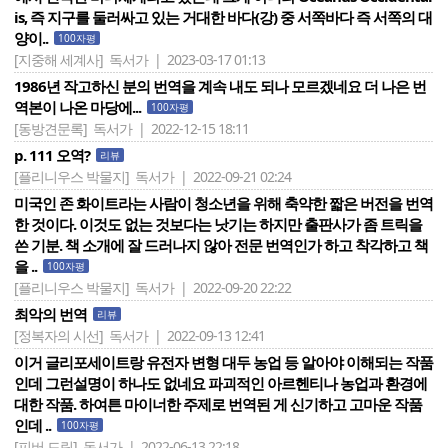
is, 즉 지구를 둘러싸고 있는 거대한 바다(강) 중 서쪽바다 즉 서쪽의 대
양이..
100자평
[지중해 세계사]
독서가 | 2023-03-17 01:13
1986년 작고하신 분의 번역을 계속 내도 되나 모르겠네요 더 나은 번
역본이 나온 마당에...
100자평
[동방견문록]
독서가 | 2022-12-15 18:11
p. 111 오역?
리뷰
[플리니우스 박물지]
독서가 | 2022-09-21 02:24
미국인 존 화이트라는 사람이 청소년을 위해 축약한 짧은 버전을 번역
한 것이다. 이것도 없는 것보다는 낫기는 하지만 출판사가 좀 트릭을
쓴 기분. 책 소개에 잘 드러나지 않아 전문 번역인가 하고 착각하고 책
을 ..
100자평
[플리니우스 박물지]
독서가 | 2022-09-20 22:22
최악의 번역
리뷰
[정복자의 시선]
독서가 | 2022-09-13 12:41
이거 글리포세이트랑 유전자 변형 대두 농업 등 알아야 이해되는 작품
인데 그런설명이 하나도 없네요 파괴적인 아르헨티나 농업과 환경에
대한 작품. 하여튼 마이너한 주제로 번역된 게 신기하고 고마운 작품
인데 ..
100자평
[피버 드림]
독서가 | 2022-06-13 22:18