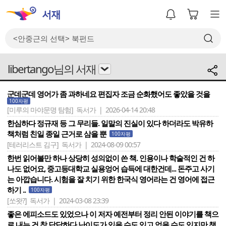
libertango님의 서재
군데군데 영어가 좀 과하네요 편집자 조금 순화했어도 좋았을 것을
100자평
[미루의 마야문명 탐험]
독서가 | 2026-04-14 20:48
한심하다 정규재 등 그 무리들. 일말의 진실이 있다 하더라도 박유하
책처럼 친일 종일 근거로 삼을 뿐
100자평
[테러리스트 김구]
독서가 | 2024-08-09 00:57
한번 읽어볼만 하나 상당히 성의없이 쓴 책. 인용이나 학술적인 건 하
나도 없어요, 중고등대학교 실용엉어 습득에 대한건데... 돈주고 사기
는 아깝습니다. 시험을 잘 치기 위한 한국식 영어라는 건 영어에 접근
하기 ..
100자평
[쏘왓?]
독서가 | 2024-03-08 23:39
좋은 에피소드도 있었으나 이 저자 예전부터 정리 안된 이야기를 책으
로 내는 건 참 답답하다 난이도가 있을 수도 있고 없을 수도 있지만 책