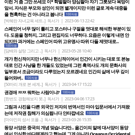
이런 거 좀 그만 쓰세요 이* 학벌팔아 양심팔아 자기 그릇보다 욕망이
앞서. 자식은 부모와 성인이 되면 별개이지만 이런 글로 계속 대중들
을 현혹하는 건 아니라고 봅니다
100자평
[박혜란 자녀교육 세트..]
독서가 | 2023-06-13 22:42
스페인어 너무 많이 틀리고 포스터나 구절을 멋대로 해석한 부분이 있
다. 도움을 청하지, 그리고 편집자도 너무하다. 요즘은 이렇게 내면 안
되지만 과거에는 스페인어 따위 고유명사 따위 다들 제멋대로...
100자평
[담배와 설탕 그리고 ..]
독서가 | 2023-05-28 10:40
개가 헌신적이지만 너무나 헌신적이어서 인간이 시키는 대로 또 본능
대로 인간 사냥을 한 개들도 있었는데 그런 흑역사도 개의 문화사의
일부로서 조금이라도 다루었는지 모르겠네요 인간의 삶에 너무 깊이
들어와버..
100자평
[50마리 개로 본 세계..]
독서가 | 2023-04-17 15:22
권경애 ㅉㅉ 뭐하는 사람이냐?
100자평
[한번도 경험해보지 못..]
독서가 | 2023-04-06 17:23
그림과 사진을 다른 외국인 저자의 번역서인 마야 입문서에서 가져왔
는데 저작권 침해가 의심됩니다 안타깝네요
100자평
[마야인의 성서 포폴 ..]
독서가 | 2023-03-26 15:35
동양 서양은 중국의 개념 맞습니다만... 옮긴이의 말에 대서양이 동양
에서 인식한 바다체계라고 했는데 그게 아니라 Oceanus Occidental