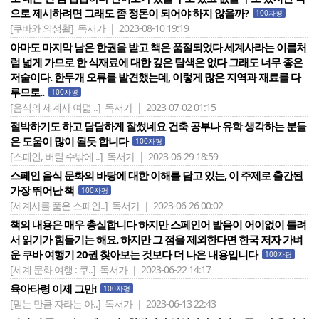
으로 제시하려면 그래도 좀 정돈이 되어야 하지 않을까?
100자평
[쿠바와 의생활]
독서가 | 2023-08-10 19:19
아마도 마지막 남은 한권을 받고 책은 품절되었다 세계사라는 이름처
럼 넓게 가므로 한 식재료에 대한 깊은 탐색은 없다 그래도 너무 좋은
저술이다. 한두개 오류를 발견했는데, 이렇게 많은 지역과 재료를 다
루므로..
100자평
[음식의 세계사 여덟 ..]
독서가 | 2023-07-02 01:15
절박하기도 하고 담담하게 잘썼네요 건축 공부나 유학 생각하는 분들
은 도움이 많이 될듯 합니다
100자평
[스페인, 버틸 수밖에 ..]
독서가 | 2023-06-29 18:59
스페인 음식 문화의 바탕에 대한 이해를 담고 있는, 이 주제로 출간된
가장 뛰어난 책
100자평
[세계사를 품은 스페인..]
독서가 | 2023-06-26 00:02
책의 내용은 매우 충실합니다 하지만 스페인어 발음이 어이없이 틀려
서 읽기가 힘들기는 해요. 하지만 그 점을 제외한다면 한국 저자 가벼
운 쿠바 여행기 20권 찾아보는 것보다 더 나은 내용입니다
100자평
[세계 문화 여행 : 쿠..]
독서가 | 2023-06-22 14:17
육아타령 이제 그만!
100자평
[믿는 만큼 자라는 아..]
독서가 | 2023-06-13 22:43