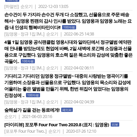
[하얼빈]
순오기 | 2022-12-03 13:05
손수건이 두 가지라 손수건 두개 다 소장했고, 선물용으로 주문 배송
해서~ 임영웅 찐팬의 감사 인사를 받았다. 임영웅과 임영웅 노래는 요
즘 내 인생의 행복비타민이다!!
100자평
[임영웅 - 정규 1집 IM..]
순오기 | 2022-06-25 14:38
4월 1일 임영웅 공식팬클럽 영웅시대와 알라딘에서 정규앨범 예약판
매 안내를 받았는데도 현업에 바빠, 2일 새벽에 로긴해 소장용과 선물
용으로 구입했다. 임영웅의 호소력 짙은 목소리와 감성에 맞춤한 좋은
곡들이..
100자평
[임영웅 - 정규 1집 IM..]
순오기 | 2022-04-02 06:11
기다리고 기다리던 임영웅 정규앨범~ 대중의 사랑받는 명곡이기를
기원하며 소장용과 선물용으로 구입했다. 임영웅의 목소리와 감성에
어울리는 좋은 앨범을 만들기 위해, 한번 뒤집어 엎었다는 임영웅의
진정성에 ..
100자평
[임영웅 - 정규 1집 IM..]
순오기 | 2022-04-02 04:39
숲해설가 길을 걷는 동료에게!
페이퍼
순오기 | 2021-06-03 20:16
[마이리뷰] 포포투 Four Four Two 2020.8 (표지 : 임영웅)
리뷰
[포포투 Four Four Two..]
순오기 | 2020-07-26 12:10