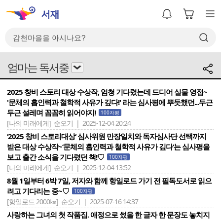
엄마는 독서중
2025 창비 스토리 대상 수상작, 엄청 기다렸는데 드디어 실물 영접~
'문체의 흡인력과 철학적 사유가 깊다!' 라는 심사평에 뿌듯했던...두근
두근 설레며 꼼꼼히 읽어야지!
100자평
[나의 미래에게]
순오기 | 2025-12-04 20:24
‘2025 창비 스토리대상‘ 심사위원 만장일치와 독자심사단 선택까지
받은 대상 수상작~‘문체의 흡인력과 철학적 사유가 깊다‘는 심사평을
보고 출간 소식을 기다렸던 책!♡
100자평
[나의 미래에게]
순오기 | 2025-12-04 13:52
8월 1일부터 6박 7일, 저자와 함께 항일로드 가기 전 필독도서로 읽으
려고 기다리는 중~♡
100자평
[항일로드 2000㎞]
순오기 | 2025-07-16 14:37
사랑하는 그녀의 첫 작품집. 애정으로 썼을 한 글자 한 문장도 놓치지