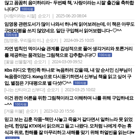
않고 꼼꼼히 음미하리라~ 두번째 책, ‘사랑이라는 시절‘ 출간을 축하합
니다!♡
100자평
[사랑이라는 시절]
순오기 | 2025-06-20 08:04
임영웅 관련도서가 많이 나와서 하나씩 읽어보려는데, 이 책은 아무도
구매자평을 쓰지 않았네요. 일단 구입해서 읽어보렵니다~♡^^
100자평
[임영웅, 우리들의 미..]
순오기 | 2024-09-25 10:05
자연 법칙인 먹이사슬 관계를 감성적으로 풀어 생각거리와 토론거리
를 제공하는 품격있는 그림책으로 강추합니다!♡
100자평
[꽃을 선물할게]
순오기 | 2024-03-09 09:52
Kbs 라디오 ‘한민족 하나로‘ 녹음하러 갔을 때, 내 앞 순서인 신부님이
녹음중이었다. Kong으로 다시듣기하면서 신부님 책을 읽고 싶어 구
입, 별점은 기대평으로 별 다섯!♡^^
100자평
[나는 산티아고 신부다]
순오기 | 2023-03-25 10:02
이건 완전 어른을 위한 그림책이라고 이해하며 나를 위해 구입하네요
~^^
100자평
[겨울 이불]
순오기 | 2023-02-20 15:56
믿고 보는 김훈 작품~책만 사놓고 죽을거 같다면서 일하느라 못 읽었
는데, 한양길 KTX에서 읽으려고 들고 나왔다. 모처럼 나에게 주는 휴
식과 위로, 한해를 잘 마무리하고 새해를 맞기 위해 하얼빈을 읽는다!♥
100자평