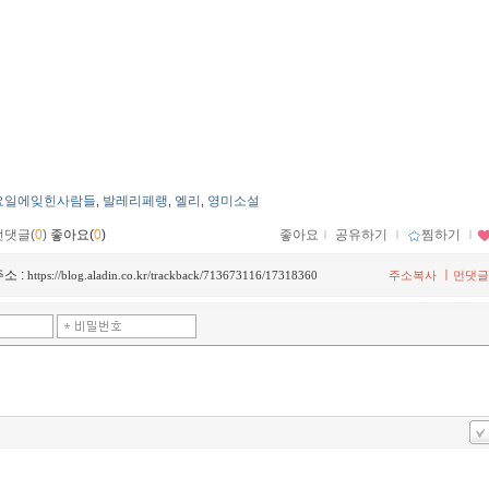
요일에잊힌사람들
발레리페랭
엘리
영미소설
,
,
,
먼댓글(
0
)
좋아요(
0
)
좋아요
ｌ
공유하기
ｌ
찜하기
ｌ
소 :
ㅣ
https://blog.aladin.co.kr/trackback/713673116/17318360
주소복사
먼댓글