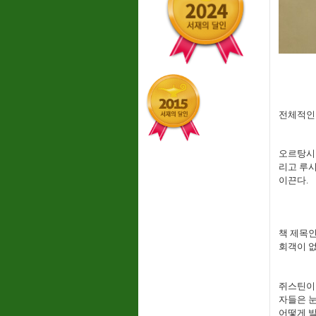
전체적인 
오르탕시아
리고 루시
이끈다.
책 제목인
회객이 없
쥐스틴이
자들은 
어떻게 