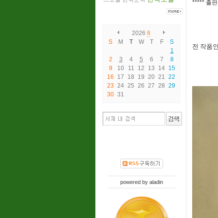
***** 
2026
8
S
M
T
W
T
F
S
전 작품인
1
2
3
4
5
6
7
8
9
10
11
12
13
14
15
16
17
18
19
20
21
22
23
24
25
26
27
28
29
30
31
powered by
aladin