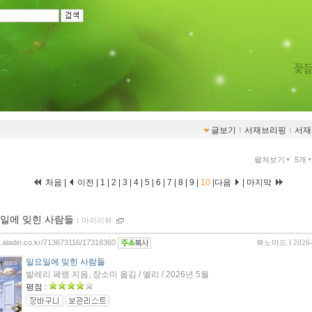
글보기
ｌ
서재브리핑
ｌ
서재
펼쳐보기
5개
처음
|
이전
|
1
|
2
|
3
|
4
|
5
|
6
|
7
|
8
|
9
|
10
|
다음
|
마지막
일에 잊힌 사람들
ｌ
마이리뷰
og.aladin.co.kr/713673116/17318360
북노마드
l 2026
일요일에 잊힌 사람들
발레리 페랭 지음, 장소미 옮김 / 엘리 / 2026년 5월
평점 :