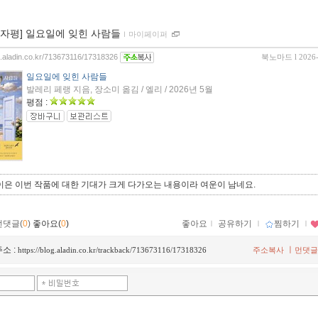
00자평] 일요일에 잊힌 사람들
ｌ
마이페이퍼
og.aladin.co.kr/713673116/17318326
북노마드
l 2026
일요일에 잊힌 사람들
발레리 페랭 지음, 장소미 옮김 / 엘리 / 2026년 5월
평점 :
이은 이번 작품에 대한 기대가 크게 다가오는 내용이라 여운이 남네요.
먼댓글(
0
)
좋아요(
0
)
좋아요
ｌ
공유하기
ｌ
찜하기
ｌ
소 :
ㅣ
https://blog.aladin.co.kr/trackback/713673116/17318326
주소복사
먼댓글