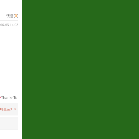
댓글(
0
)
-06-05 14:03
ThanksTo
바로쓰기