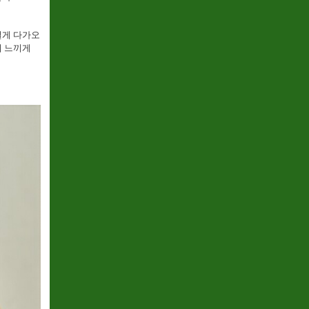
설게 다가오
저 느끼게