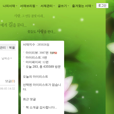
나의서재
ｌ
서재브리핑
ｌ
서재관리
ｌ
글쓰기
ｌ
즐겨찾는 서재
ｌ
서재지수
: 285026점
관리
ｌ
북플
마이리뷰:
편
3987
마이리스트:
편
0
날짜순
마이페이퍼:
편
12
오늘 283, 총 435589 방문
오늘의 마이리스트
댓글(
0
)
선택된 마이리스트가 없습니
-06-05 14:32
다.
최근 댓글
책 소개글 감사합니다...