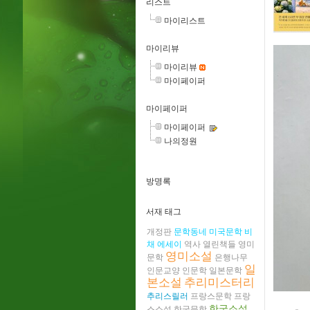
리스트
마이리스트
마이리뷰
마이리뷰
마이페이퍼
마이페이퍼
마이페이퍼
나의정원
방명록
서재 태그
개정판
문학동네
미국문학
비
채
에세이
역사
열린책들
영미
영미소설
문학
은행나무
일
인문교양
인문학
일본문학
본소설
추리미스터리
추리스릴러
프랑스문학
프랑
한국소설
스소설
한국문학