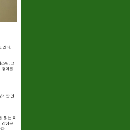
 있다.
스틴, 그
로 흥미를
렇지만 면
을 읽는 독
의 감정은
다.