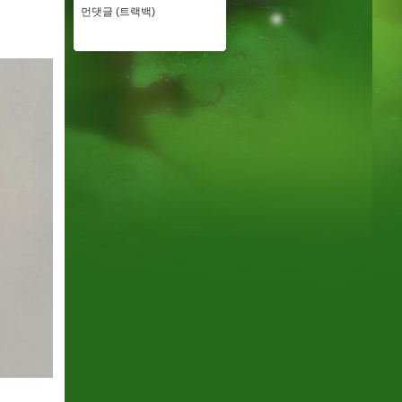
먼댓글 (트랙백)