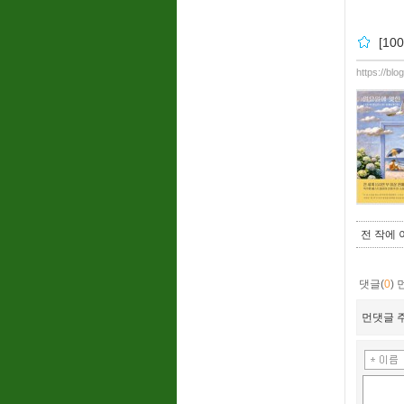
[1
https://bl
전 작에 
댓글(
0
)
먼댓글 주