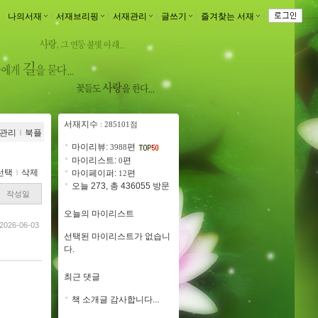
나의서재
ｌ
서재브리핑
ｌ
서재관리
ｌ
글쓰기
ｌ
즐겨찾는 서재
ｌ
서재지수
: 285101점
관리
ｌ
북플
마이리뷰:
편
3988
마이리스트:
편
0
선택
ｌ
삭제
마이페이퍼:
편
12
오늘 273, 총 436055 방문
작성일
오늘의 마이리스트
2026-06-03
선택된 마이리스트가 없습니
다.
최근 댓글
책 소개글 감사합니다...