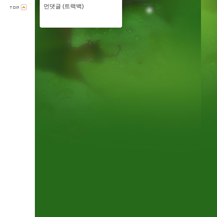
먼댓글 (트랙백)