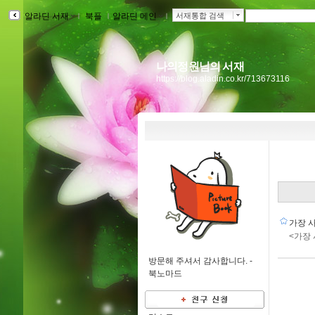
알라딘 서재
ｌ
북플
ｌ
알라딘 메인
ｌ
서재통합 검색
나의정원님의 서재
https://blog.aladin.co.kr/713673116
가장 
<가장
방문해 주셔서 감사합니다. -
북노마드