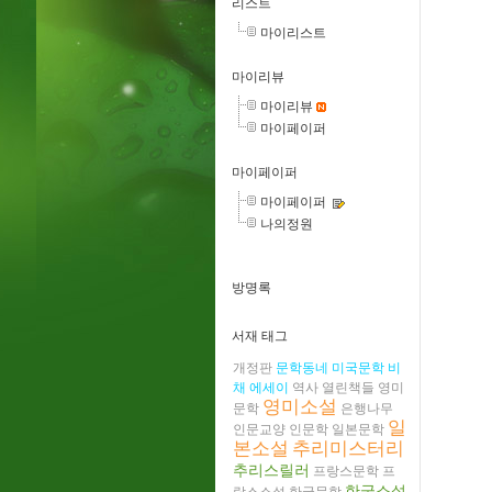
리스트
마이리스트
마이리뷰
마이리뷰
마이페이퍼
마이페이퍼
마이페이퍼
나의정원
방명록
서재 태그
개정판
문학동네
미국문학
비
채
에세이
역사
열린책들
영미
영미소설
문학
은행나무
일
인문교양
인문학
일본문학
본소설
추리미스터리
추리스릴러
프랑스문학
프
한국소설