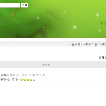
글보기
ｌ
서재브리핑
ｌ
서재
전체
글제목
사랑하는 존재
(공감3 댓글0 먼댓글0)
 사랑하는 존재>