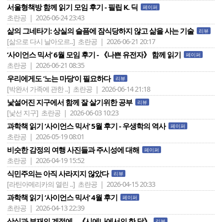
서울형책방 함께 읽기 모임 후기 - 필립 K. 딕
페이퍼
초란공 | 2026-06-24 23:43
삶의 그네타기: 상실의 슬픔에 잠식당하지 않고 삶을 사는 기술
리뷰
[삶으로 다시 날아오르..]
초란공 | 2026-06-21 20:17
‘사이언스 믹서’ 6월 모임 후기 - 《나쁜 유전자》 함께 읽기
페이퍼
초란공 | 2026-06-21 08:35
우리에게도 ‘노는 마당’이 필요하다
리뷰
[박완서 가족에 관한 ..]
초란공 | 2026-06-14 21:18
낯설어진 지구에서 함께 잘 살기위한 공부
리뷰
[낯선 지구]
초란공 | 2026-06-03 10:23
과학책 읽기 ‘사이언스 믹서’ 5월 후기 - 우생학의 역사
페이퍼
초란공 | 2026-05-19 08:01
비슷한 감정의 여행 사진들과 주시성에 대해
페이퍼
초란공 | 2026-04-19 15:52
식민주의는 아직 사라지지 않았다
리뷰
[라틴아메리카의 열린 ..]
초란공 | 2026-04-15 20:33
과학책 읽기 ‘ 사이언스 믹서‘ 4월 후기
페이퍼
초란공 | 2026-04-13 22:39
상실과 부재의 계절에... 《시에나에서의 한 달》
리뷰