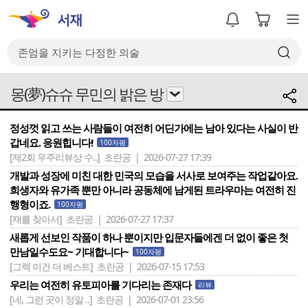
몽(夢)슈슈 무민의 밝은 방
정성껏 읽고 쓰는 사람들이 여전히 어딘가에는 남아 있다는 사실이 반
갑네요. 응원힙니다!
100자평
[제2회 우주리뷰상 수..]
초란공 | 2026-07-27 17:39
개발과 성장에 미친 대한 민국의 모습을 서사로 보여주는 작업같아요.
희생자와 유가족 뿐만 아니라 공동체에 남게된 트라우마는 여전히 진
행형이죠.
100자평
[재를 찾아서]
초란공 | 2026-07-27 17:37
새롭게 선보인 작품이 하나 뿐이지만 입문자들에겐 더 없이 좋은 첫
만남일수도요~ 기대합니다~
100자평
[그렉 이건 더 베스트]
초란공 | 2026-07-15 17:53
우리는 여전히 유토피아를 기다리는 존재다
리뷰
[네, 그런 곳이 정말 ..]
초란공 | 2026-07-01 23:56