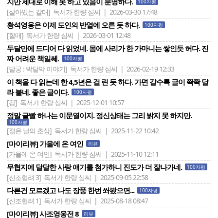
지만 제대로 이해 못 하고 있음이 분명하다.
100자평
[살아있는 갈대]
독서가 한량 심씨 | 2026-03-30 17:48
황석영옹은 이제 도인의 반열에 오른 듯 하다.
100자평
[할매]
독서가 한량 심씨 | 2026-03-01 12:48
두달만에 드디어 다 읽었네. 몸에 사리가 한 가마니는 쌓인듯 허다. 진
짜 어려운 책일쎄.
100자평
[달궁 : 박달막 이야기]
독서가 한량 심씨 | 2026-02-19 12:33
이 책을 다 읽는데 한 4,5년은 걸 린 듯 하다. 가면 갈수록 글이 쫙쫙 달
라 붙네. 좋은 글이다.
100자평
[강]
독서가 한량 심씨 | 2025-12-01 10:57
정말 글빨 하나는 이문열이지. 정신상태는 그리 밝지 못 하지만.
100자평
[젊은 날의 초상]
독서가 한량 심씨 | 2025-11-22 10:42
[마이리뷰] 가을에 온 여인
리뷰
[가을에 온 여인]
독서가 한량 심씨 | 2025-11-10 12:11
무협지에 달달한 사랑 얘기를 첨가하니 진도가 더 잘나가네.
100자평
[신조협려 3]
독서가 한량 심씨 | 2025-09-05 22:58
다른건 모르겠고 나도 장풍 한번 쏴봤으면...
100자평
[신조협려 1]
독서가 한량 심씨 | 2025-08-18 08:47
[마이리뷰] 사조영웅전 8
리뷰