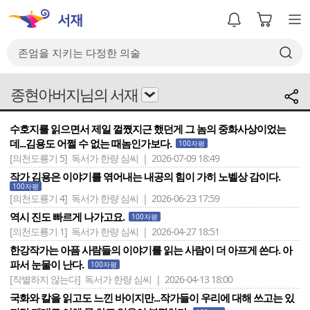
종현아버지님의 서재
수호지를 읽으면서 제일 껄쪘지근 했던게 그 놈의 중화사상이었는
데...김용도 어쩔 수 없는 때놈인가보다.
100자평
[의천도룡기 5]
독서가 한량 심씨 | 2026-07-09 18:49
작가 김용은 이야기를 엮어내는 내공의 힘이 가히 노벨상 감이다.
100자평
[의천도룡기 4]
독서가 한량 심씨 | 2026-06-23 17:59
역시 진도 빠르게 나가고요.
100자평
[의천도룡기 1]
독서가 한량 심씨 | 2026-04-27 18:51
한강작가는 아픔 사람들의 이야기를 읽는 사람이 더 아프게 쓴다. 아
파서 눈물이 난다.
100자평
[작별하지 않는다]
독서가 한량 심씨 | 2026-04-13 18:00
국화와 칼을 읽고도 느낀 바이지만...작가들이 우리에 대해 쓰고는 있