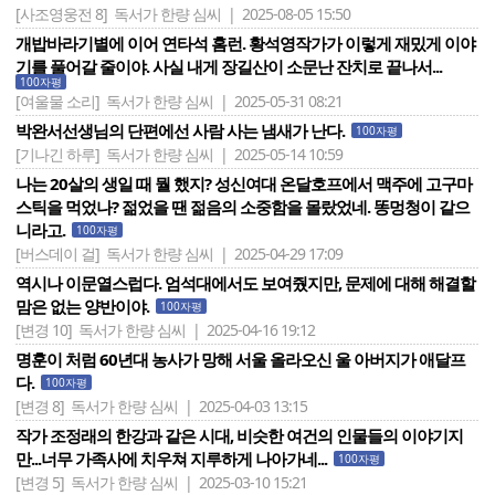
[사조영웅전 8]
독서가 한량 심씨 | 2025-08-05 15:50
개밥바라기별에 이어 연타석 홈런. 황석영작가가 이렇게 재밌게 이야
기를 풀어갈 줄이야. 사실 내게 장길산이 소문난 잔치로 끝나서...
100자평
[여울물 소리]
독서가 한량 심씨 | 2025-05-31 08:21
박완서선생님의 단편에선 사람 사는 냄새가 난다.
100자평
[기나긴 하루]
독서가 한량 심씨 | 2025-05-14 10:59
나는 20살의 생일 때 뭘 했지? 성신여대 온달호프에서 맥주에 고구마
스틱을 먹었나? 젊었을 땐 젊음의 소중함을 몰랐었네. 똥멍청이 같으
니라고.
100자평
[버스데이 걸]
독서가 한량 심씨 | 2025-04-29 17:09
역시나 이문열스럽다. 엄석대에서도 보여줬지만, 문제에 대해 해결할
맘은 없는 양반이야.
100자평
[변경 10]
독서가 한량 심씨 | 2025-04-16 19:12
명훈이 처럼 60년대 농사가 망해 서울 올라오신 울 아버지가 애달프
다.
100자평
[변경 8]
독서가 한량 심씨 | 2025-04-03 13:15
작가 조정래의 한강과 같은 시대, 비슷한 여건의 인물들의 이야기지
만...너무 가족사에 치우쳐 지루하게 나아가네...
100자평
[변경 5]
독서가 한량 심씨 | 2025-03-10 15:21