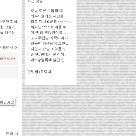
최근 댓글
오늘 토론 수업 때 이 ..
와우~ 즐거운 시간을 ..
읽고 다녀왔군요~~~~~~..
 자꾸만 피식
찌찌님~~~~ 아이들 어..
또한 그렇게
이 책 참 괜찮았어요. ..
선물 해주는
소나무집님 가족이야기..
권윤덕 선생님이 그린 ..
ThanksTo
시인과 요술 조약돌,도..
숀 탠, 먼데서 온 이야..
바로쓰기
아~ 방명록에 남긴 인..
먼댓글 (트랙백)
댓글(
0
)