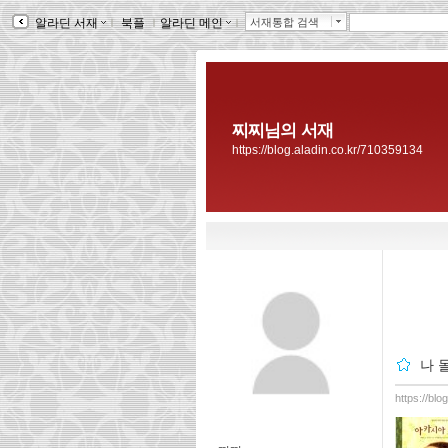
알라딘 서재
ｌ
북플
ｌ
알라딘 메인
ｌ
서재통합 검색
찌찌님의 서재
https://blog.aladin.co.kr/710359134
나 
https://bl