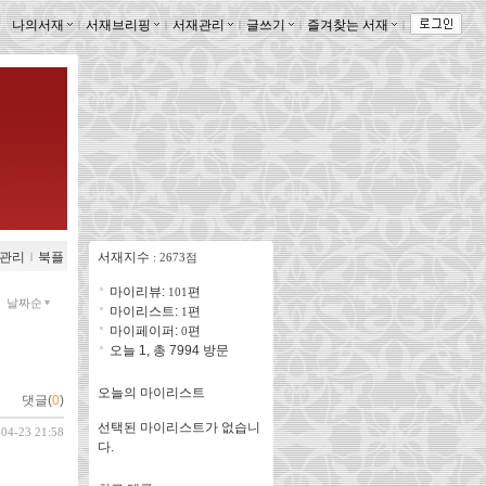
나의서재
ｌ
서재브리핑
ｌ
서재관리
ｌ
글쓰기
ｌ
즐겨찾는 서재
ｌ
관리
ｌ
북플
서재지수
: 2673점
마이리뷰:
편
101
날짜순
마이리스트:
편
1
마이페이퍼:
편
0
오늘 1, 총 7994 방문
오늘의 마이리스트
댓글(
0
)
선택된 마이리스트가 없습니
-04-23 21:58
다.