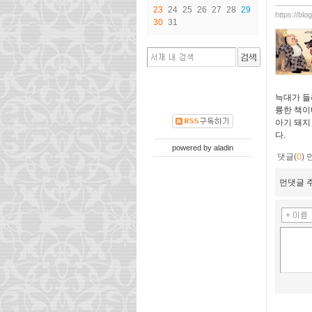
23
24
25
26
27
28
29
https://bl
30
31
늑대가 들
륭한 책이
아기 돼지
다.
powered by
aladin
댓글(
0
)
먼댓글 주