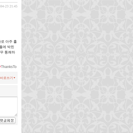
-04-23 21:45
로 아주 훌
틀에 박힌
너무 통쾌하
ThanksTo
바로쓰기