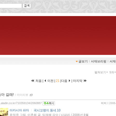
글보기
ｌ
서재브리핑
ｌ
서재
펼쳐보기
5개
처음
|
이전
|
21
|다음
| 마지막
돌아 갈래!
ｌ
마이리뷰
og.aladin.co.kr/710359134/2060887
찌찌
l 2008
아카시아 파마
ㅣ
국시꼬랭이 동네 10
윤정주 그림, 이춘희 글, 임재해 감수 / 사파리 / 2006년 8월