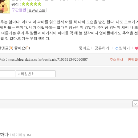
평점 :
구판절판
키우는 엄마다. 아카시아 파마를 읽으면서 어릴 적 나의 모습을 발견 한다. 나도 모르게
게 만드는 책이다. 네가 어릴적에는 별다른 장난감이 없었다. 주인공 영남이 처럼 나 
올 여름에는 우리 두 딸들과 아카시아 파마를 꼭 해 볼 생각이다.엄마들에게도 추억을 
 될 것 같다.정겨운 우리 책이다.
먼댓글(
0
)
좋아요(
0
)
좋아요
ｌ
공유하기
ｌ
찜하기
ｌ
소 :
ㅣ
https://blog.aladin.co.kr/trackback/710359134/2060887
주소복사
먼댓글
하다
ｌ
마이리뷰