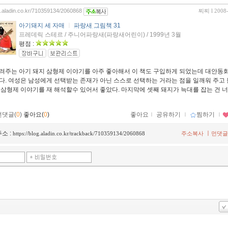
og.aladin.co.kr/710359134/2060868
찌찌
l 2008
아기돼지 세 자매
ㅣ
파랑새 그림책 31
프레데릭 스테르 / 주니어파랑새(파랑새어린이) / 1999년 3월
평점 :
려주는 아기 돼지 삼형제 이야기를 아주 좋아해서 이 책도 구입하게 되었는데 대안동화
다. 여성은 남성에게 선택받는 존재가 아닌 스스로 선택하는 거라는 점을 일깨워 주고 
 삼형제 이야기를 재 해석할수 있어서 좋았다. 마지막에 셋째 돼지가 늑대를 잡는 건 
먼댓글(
0
)
좋아요(
0
)
좋아요
ｌ
공유하기
ｌ
찜하기
ｌ
소 :
ㅣ
https://blog.aladin.co.kr/trackback/710359134/2060868
주소복사
먼댓글